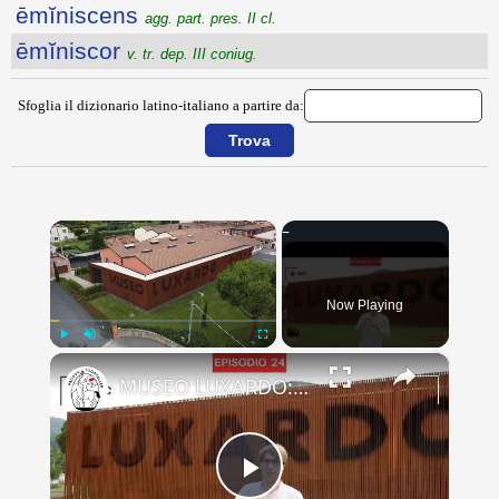
ēmĭniscens
agg. part. pres. II cl.
ēmĭniscor
v. tr. dep. III coniug.
Sfoglia il dizionario latino-italiano a partire da:
×
Now Playing
×
Play
Unmute
Fullscreen
MUSEO LUXARDO: Un Viaggio nel Tempo e nel Gusto
Play