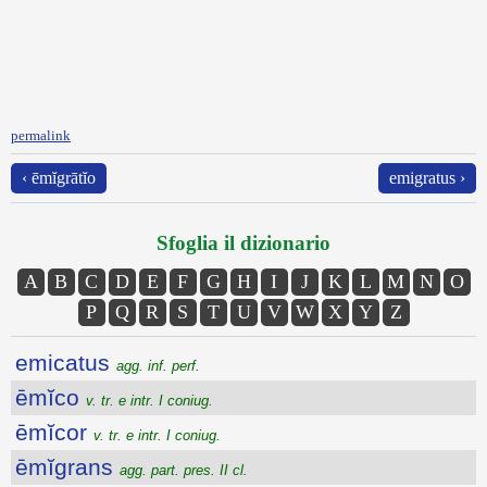
permalink
‹ ēmĭgrātĭo
emigratus ›
Sfoglia il dizionario
A
B
C
D
E
F
G
H
I
J
K
L
M
N
O
P
Q
R
S
T
U
V
W
X
Y
Z
emicatus
agg. inf. perf.
ēmĭco
v. tr. e intr. I coniug.
ēmĭcor
v. tr. e intr. I coniug.
ēmĭgrans
agg. part. pres. II cl.