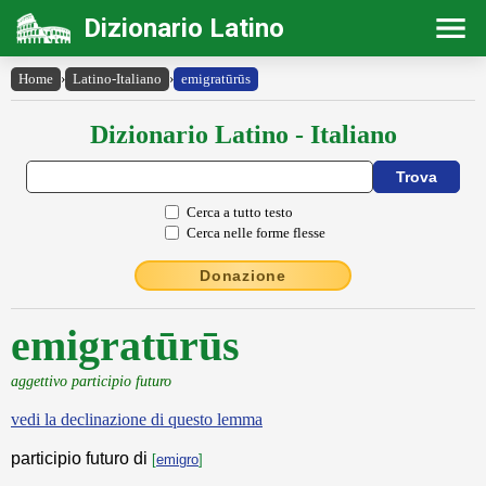
Dizionario Latino
Home
›
Latino-Italiano
›
emigratūrūs
Dizionario Latino - Italiano
Cerca a tutto testo
Cerca nelle forme flesse
Donazione
emigratūrūs
aggettivo participio futuro
vedi la declinazione di questo lemma
participio futuro di
[
emigro
]