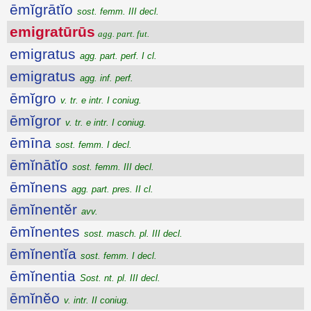
ēmĭgrātĭo
sost. femm. III decl.
emigratūrūs
agg. part. fut.
emigratus
agg. part. perf. I cl.
emigratus
agg. inf. perf.
ēmĭgro
v. tr. e intr. I coniug.
ēmĭgror
v. tr. e intr. I coniug.
ēmīna
sost. femm. I decl.
ēmĭnātĭo
sost. femm. III decl.
ēmĭnens
agg. part. pres. II cl.
ēmĭnentĕr
avv.
ēmĭnentes
sost. masch. pl. III decl.
ēmĭnentĭa
sost. femm. I decl.
ēmĭnentia
Sost. nt. pl. III decl.
ēmĭnĕo
v. intr. II coniug.