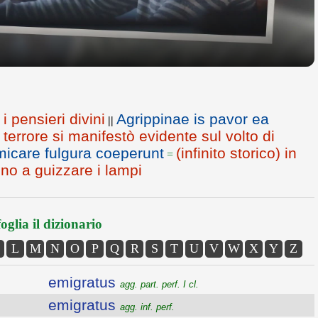
i pensieri divini
Agrippinae is pavor ea
||
 terrore si manifestò evidente sul volto di
micare fulgura coeperunt
(infinito storico) in
=
rono a guizzare i lampi
oglia il dizionario
L
M
N
O
P
Q
R
S
T
U
V
W
X
Y
Z
emigratus
agg. part. perf. I cl.
emigratus
agg. inf. perf.