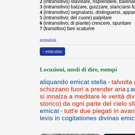
2
(intransitivo) sfavillare, risplendere, balena
3
(intransitivo) balzare, guizzare, slanciarsi f
4
(intransitivo) segnalarsi, distinguersi, appar
5
(intransitivo; del cuore) palpitare
6
(intransitivo; di piante) crescere, spuntare
7
(transitivo) fare scaturire
permalink
‹ emicatus
Locuzioni, modi di dire, esempi
aliquando emicat stella
talvolta
=
schizzano fuori a prender aria
a
||
si innalza a meditare le verità di
storico) da ogni parte del cielo sf
emicat
tutt'e due piegati in ava
=
levis in cogitationes divinas emic