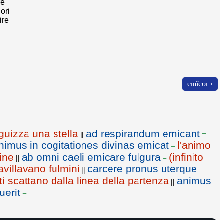
re
uori
ire
ēmĭcor ›
 guizza una stella
ad respirandum emicant
||
=
nimus in cogitationes divinas emicat
l'animo
=
vine
ab omni caeli emicare fulgura
(infinito
||
=
avillavano fulmini
carcere pronus uterque
||
nti scattano dalla linea della partenza
animus
||
uerit
=