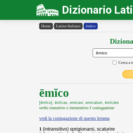
Dizionario Lat
Home
›
Latino-Italiano
›
ēmĭco
Diziona
Cerca a t
ēmĭco
[ēmĭco], ēmĭcas, emicavi, emicatum, ēmĭcāre
verbo transitivo e intransitivo I coniugazione
vedi la coniugazione di questo lemma
1
(intransitivo) sprigionarsi, scaturire