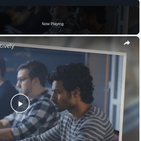
Now Playing
×
tively
Play
Video