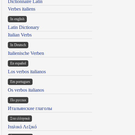
Dictionnaire Latin
Verbes italiens
In english
Latin Dictionary
Italian Verbs
In Deutsch
Italienische Verben
En español
Los verbos italianos
Em portugues
Os verbos italianos
По русски
Итальянские глаголы
Στα ελληνικά
Ιταλικό Λεξικό