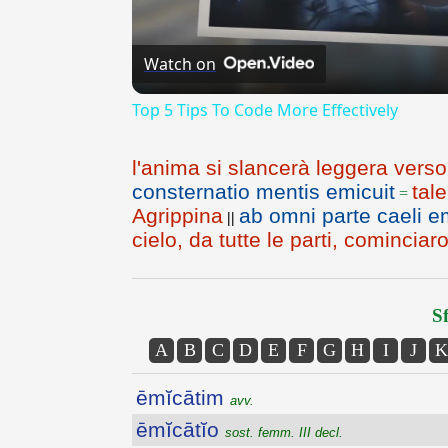
Watch on
Top 5 Tips To Code More Effectively
l'anima si slancerà leggera verso 
consternatio mentis emicuit
tale
=
Agrippina
ab omni parte caeli e
||
cielo, da tutte le parti, comincia
Sf
A
B
C
D
E
F
G
H
I
J
K
ēmĭcātim
avv.
ēmĭcātĭo
sost. femm. III decl.