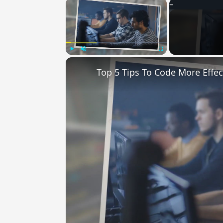
×
Play
Unmute
Fullscreen
Top 5 Tips To Code More Effec