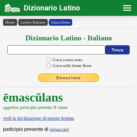
Dizionario Latino
Home
›
Latino-Italiano
›
ēmascŭlans
Dizionario Latino - Italiano
Cerca a tutto testo
Cerca nelle forme flesse
Donazione
ēmascŭlans
aggettivo participio presente II classe
vedi la declinazione di questo lemma
participio presente di
[
emasculo
]