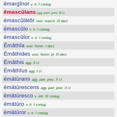
ēmargĭnor
v. tr. I coniug.
ēmascŭlans
agg. part. pres. II cl.
ēmascŭlātŏr
sost. masch. III decl.
ēmascŭlo
v. tr. I coniug.
ēmascŭlor
v. tr. I coniug.
Ēmăthĭa
sost. femm. I decl.
Ēmăthides
sost. femm. pl. III decl.
Ēmăthis
agg. II cl.
Ēmăthĭus
agg. I cl.
ēmātūrans
agg. part. pres. II cl.
ēmātūrescens
agg. part. pres. II cl.
ēmātūresco
v. intr. III coniug.
ēmātūro
v. tr. I coniug.
ēmātūror
v. tr. I coniug.