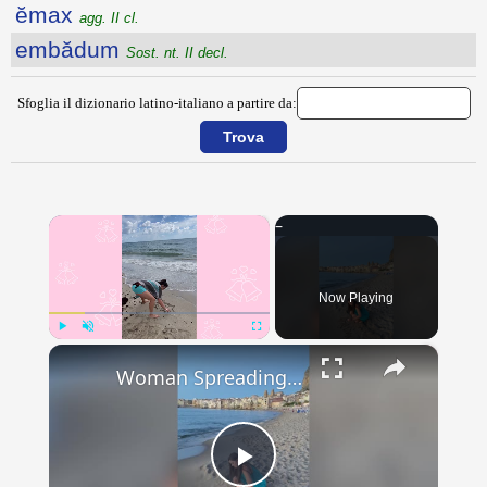
ĕmax
agg. II cl.
embădum
Sost. nt. II decl.
Sfoglia il dizionario latino-italiano a partire da:
×
Now Playing
×
Play
Unmute
Fullscreen
Woman Spreading Mom's Ashes In Sicily Gets Surprise Proposal | Happily TV
Play