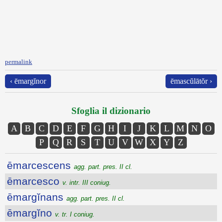
permalink
‹ ēmargĭnor
ēmascŭlātŏr ›
Sfoglia il dizionario
A
B
C
D
E
F
G
H
I
J
K
L
M
N
O
P
Q
R
S
T
U
V
W
X
Y
Z
ēmarcescens
agg. part. pres. II cl.
ēmarcesco
v. intr. III coniug.
ēmargĭnans
agg. part. pres. II cl.
ēmargĭno
v. tr. I coniug.