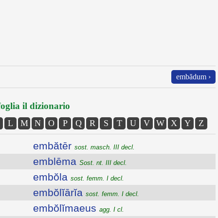
embădum ›
oglia il dizionario
L
M
N
O
P
Q
R
S
T
U
V
W
X
Y
Z
embătēr
sost. masch. III decl.
emblēma
Sost. nt. III decl.
embŏla
sost. femm. I decl.
embŏlĭārĭa
sost. femm. I decl.
embŏlĭmaeus
agg. I cl.