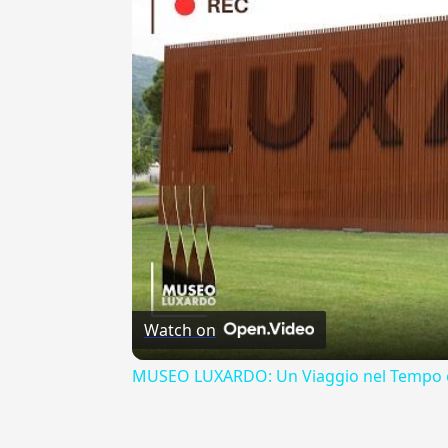
Watch on
MUSEO LUXARDO: Un Viaggio nel Tempo e
{{ID:EMAX100}}