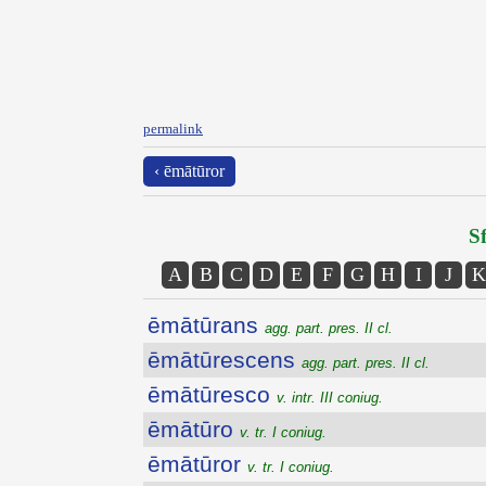
permalink
‹ ēmātūror
Sf
A
B
C
D
E
F
G
H
I
J
K
ēmātūrans
agg. part. pres. II cl.
ēmātūrescens
agg. part. pres. II cl.
ēmātūresco
v. intr. III coniug.
ēmātūro
v. tr. I coniug.
ēmātūror
v. tr. I coniug.