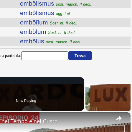
embŏlismus
sost. masch. II decl.
embŏlismus
agg. I cl.
embŏlĭum
Sost. nt. II decl.
embŏlum
Sost. nt. II decl.
embŏlus
sost. masch. II decl.
o a partire da:
Now Playing
×
nel Tempo e nel Gusto