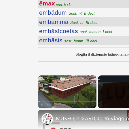
ĕmax
agg. II cl.
embădum
Sost. nt. II decl.
embamma
Sost. nt. III decl.
embăsĭcoetās
sost. masch. I decl.
embăsis
sost. femm. III decl.
Sfoglia il dizionario latino-italian
×
Play
Unmute
Fullscreen
MUSEO LUXARDO: Un Viaggio 