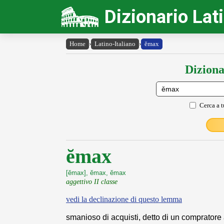
Dizionario Lat
Home
›
Latino-Italiano
›
ĕmax
Diziona
Cerca a t
ĕmax
[ĕmax], ĕmax, ĕmax
aggettivo II classe
vedi la declinazione di questo lemma
smanioso di acquisti, detto di un compratore