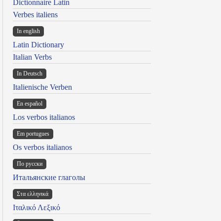
Dictionnaire Latin
Verbes italiens
In english
Latin Dictionary
Italian Verbs
In Deutsch
Italienische Verben
En español
Los verbos italianos
Em portugues
Os verbos italianos
По русски
Итальянские глаголы
Στα ελληνικά
Ιταλικό Λεξικό