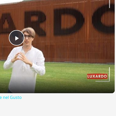
Play
Video
 nel Gusto