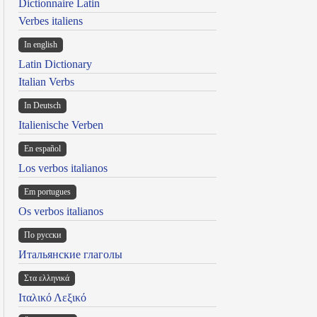
Dictionnaire Latin
Verbes italiens
In english
Latin Dictionary
Italian Verbs
In Deutsch
Italienische Verben
En español
Los verbos italianos
Em portugues
Os verbos italianos
По русски
Итальянские глаголы
Στα ελληνικά
Ιταλικό Λεξικό