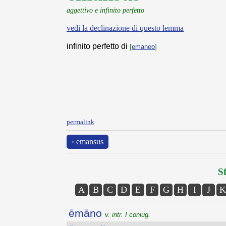
aggettivo e infinito perfetto
vedi la declinazione di questo lemma
infinito perfetto di
[
emaneo
]
permalink
‹ emansus
Sf
A
B
C
D
E
F
G
H
I
J
K
ēmāno
v. intr. I coniug.