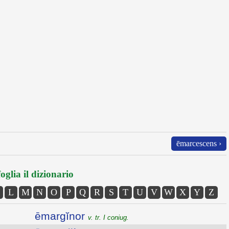
ēmarcescens ›
oglia il dizionario
L
M
N
O
P
Q
R
S
T
U
V
W
X
Y
Z
ēmargĭnor
v. tr. I coniug.