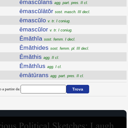
ēmascŭlans
agg. part. pres. II cl.
ēmascŭlātŏr
sost. masch. III decl.
ēmascŭlo
v. tr. I coniug.
ēmascŭlor
v. tr. I coniug.
Ēmăthĭa
sost. femm. I decl.
Ēmăthides
sost. femm. pl. III decl.
Ēmăthis
agg. II cl.
Ēmăthĭus
agg. I cl.
ēmātūrans
agg. part. pres. II cl.
o a partire da: