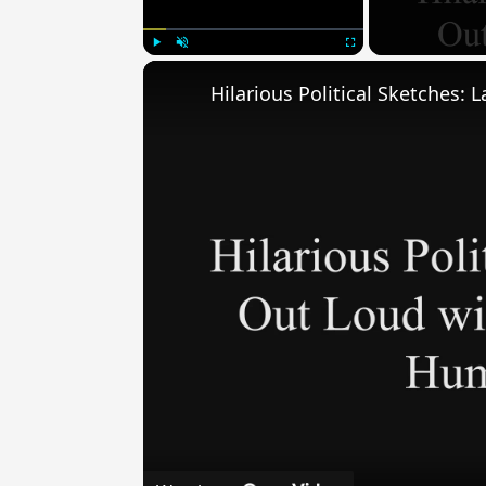
Play
Unmute
Fullscreen