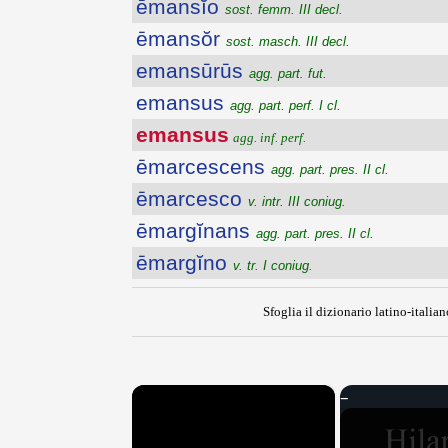
ēmansĭo
sost. femm. III decl.
ēmansŏr
sost. masch. III decl.
emansūrūs
agg. part. fut.
emansus
agg. part. perf. I cl.
emansus
agg. inf. perf.
ēmarcescens
agg. part. pres. II cl.
ēmarcesco
v. intr. III coniug.
ēmargĭnans
agg. part. pres. II cl.
ēmargĭno
v. tr. I coniug.
Sfoglia il dizionario latino-italian
×