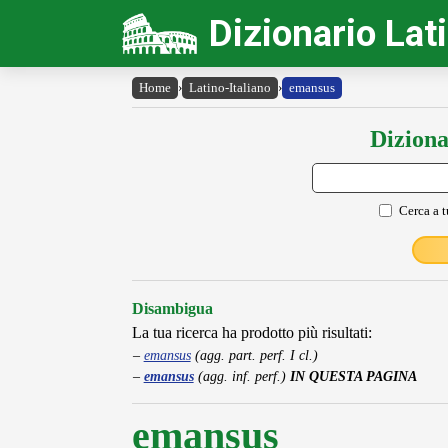
Dizionario Lat
Home
›
Latino-Italiano
›
emansus
Diziona
Cerca a t
Disambigua
La tua ricerca ha prodotto più risultati:
emansus
(agg. part. perf. I cl.)
emansus
(agg. inf. perf.)
IN QUESTA PAGINA
emansus