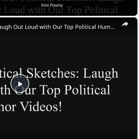
Now Playing
×
Hilarious Political Sketches: Laugh Out Loud with Our Top Political Humor Videos!
Play
Video