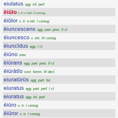
eiulatus
agg. inf. perf.
ēiŭlo
v. tr. e intr. I coniug.
ēiŭlor
v. tr. e intr. I coniug.
ēiuncescens
agg. part. pres. II cl.
ēiuncesco
v. intr. III coniug.
ēiuncĭdus
agg. I cl.
ēiūno
inter.
ēiūrans
agg. part. pres. II cl.
ēiūrātĭo
sost. femm. III decl.
eiuratūrūs
agg. part. fut.
eiuratus
agg. part. perf. I cl.
eiuratus
agg. inf. perf.
ēiūro
v. tr. I coniug.
ēiūror
v. tr. I coniug.