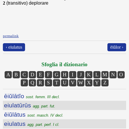
2
(transitivo) deplorare
permalink
‹ eiulatus
ēiŭlor ›
Sfoglia il dizionario
A
B
C
D
E
F
G
H
I
J
K
L
M
N
O
P
Q
R
S
T
U
V
W
X
Y
Z
ēiŭlātĭo
sost. femm. III decl.
eiulatūrūs
agg. part. fut.
ēiŭlātus
sost. masch. IV decl.
eiulatus
agg. part. perf. I cl.