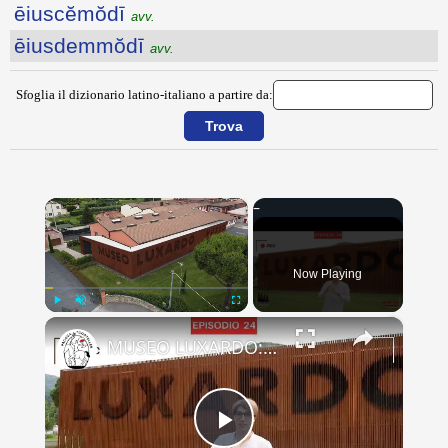
ēiuscĕmŏdī
avv.
ēiusdemmŏdī
avv.
Sfoglia il dizionario latino-italiano a partire da:
×
Now Playing
×
Play
Unmute
Fullscreen
MUSEO LUXARDO: Un Viaggio nel Tempo e nel Gusto
Play