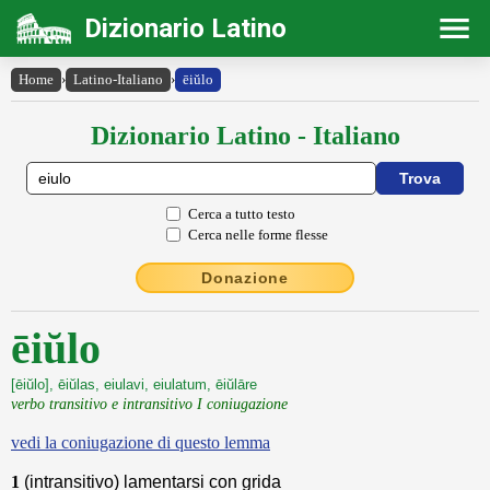
Dizionario Latino
Home
›
Latino-Italiano
›
ēiŭlo
Dizionario Latino - Italiano
Cerca a tutto testo
Cerca nelle forme flesse
Donazione
ēiŭlo
[ēiŭlo], ēiŭlas, eiulavi, eiulatum, ēiŭlāre
verbo transitivo e intransitivo I coniugazione
vedi la coniugazione di questo lemma
1
(intransitivo) lamentarsi con grida