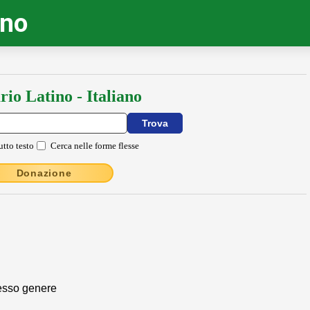
ino
rio Latino - Italiano
utto testo
Cerca nelle forme flesse
Donazione
stesso genere