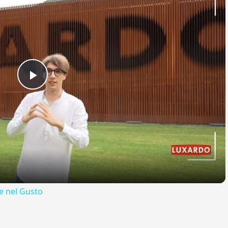
Play
Video
 nel Gusto