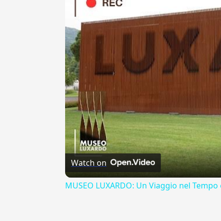
Watch on
MUSEO LUXARDO: Un Viaggio nel Tempo e
{{ID:EIUSDEMMODI100}}