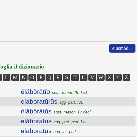
ēiusmŏdī ›
oglia il dizionario
L
M
N
O
P
Q
R
S
T
U
V
W
X
Y
Z
ēlăbōrātĭo
sost. femm. III decl.
elaboratūrūs
agg. part. fut.
ēlăbōrātŭs
sost. masch. IV decl.
ēlăbōrātus
agg. part. perf. I cl.
elaboratus
agg. inf. perf.