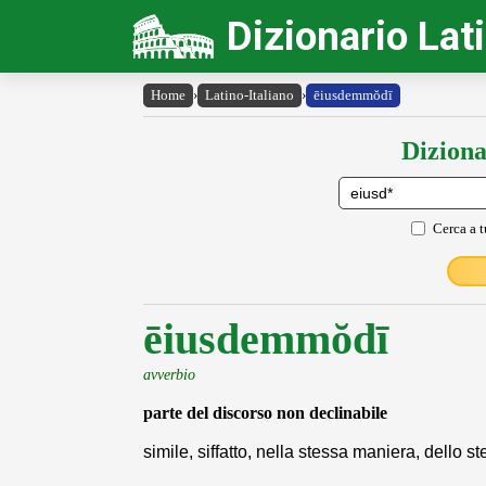
Dizionario Lat
Home
›
Latino-Italiano
›
ēiusdemmŏdī
Diziona
Cerca a t
ēiusdemmŏdī
avverbio
parte del discorso non declinabile
simile, siffatto, nella stessa maniera, dello 