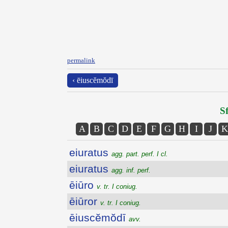
permalink
‹ ēiuscĕmŏdī
Sf
A
B
C
D
E
F
G
H
I
J
K
eiuratus
agg. part. perf. I cl.
eiuratus
agg. inf. perf.
ēiūro
v. tr. I coniug.
ēiūror
v. tr. I coniug.
ēiuscĕmŏdī
avv.