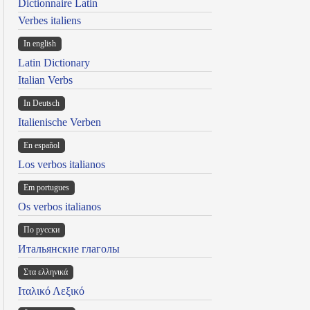
Dictionnaire Latin
Verbes italiens
In english
Latin Dictionary
Italian Verbs
In Deutsch
Italienische Verben
En español
Los verbos italianos
Em portugues
Os verbos italianos
По русски
Итальянские глаголы
Στα ελληνικά
Ιταλικό Λεξικό