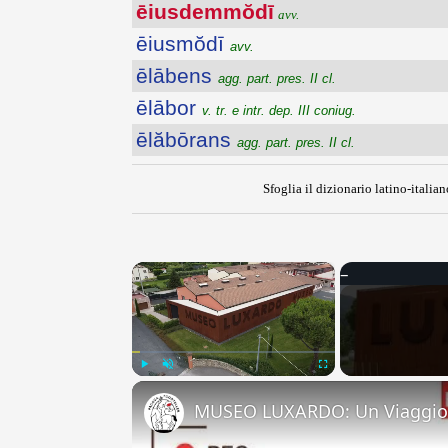
ēiusdemmŏdī
avv.
ēiusmŏdī
avv.
ēlābens
agg. part. pres. II cl.
ēlābor
v. tr. e intr. dep. III coniug.
ēlăbōrans
agg. part. pres. II cl.
Sfoglia il dizionario latino-italian
×
Play
Unmute
Fullscreen
MUSEO LUXARDO: Un Viaggio 