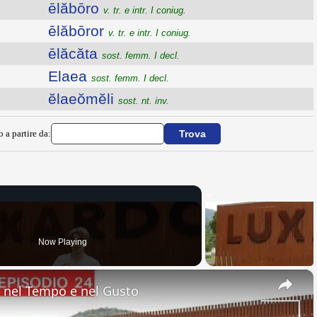
ēlăbōro
v. tr. e intr. I coniug.
ēlăbōror
v. tr. e intr. I coniug.
ēlăcăta
sost. femm. I decl.
Elaea
sost. femm. I decl.
ĕlaeŏmĕli
sost. nt. inv.
o a partire da:
Now Playing
×
nel Tempo e nel Gusto