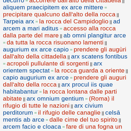
decurro
accorrere dall'alto della cittadella
=
||
aliquem praecipitem ex arce mittere
=
precipitare qualcuno dall'alto della rocca
||
Tarpeia arx
la rocca del Campidoglio
ad
=
||
arcem a mari aditus
accesso alla rocca
=
dalla parte del mare
ab omni plangitur arce
||
da tutta la rocca risuonano lamenti
=
||
augurium ex arce capio
prendere gli augùri
=
dall'alto della cittadella
arx scatens fontibus
||
acropoli pullulante di sorgenti
arx
=
||
orientem spectat
la rocca guarda a oriente
=
||
capio augurium ex arce
prendere gli auguri
=
dall'alto della rocca
arx procul iis quae
||
habitabantur
la rocca lontana dalle parti
=
abitate
arx omnium gentium
(Roma) il
||
=
rifugio di tutte le nazioni
arx civium
||
perditorum
il rifugio delle canaglie
celsā
=
||
mentis ab arce
dalle cime del tuo spirito
=
||
arcem facio e cloaca
fare di una fogna un
=