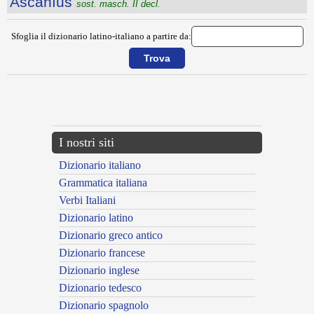
Ascănĭus
sost. masch. II decl.
Sfoglia il dizionario latino-italiano a partire da:
{{ID:ARX100}}
---CACHE---
I nostri siti
Dizionario italiano
Grammatica italiana
Verbi Italiani
Dizionario latino
Dizionario greco antico
Dizionario francese
Dizionario inglese
Dizionario tedesco
Dizionario spagnolo