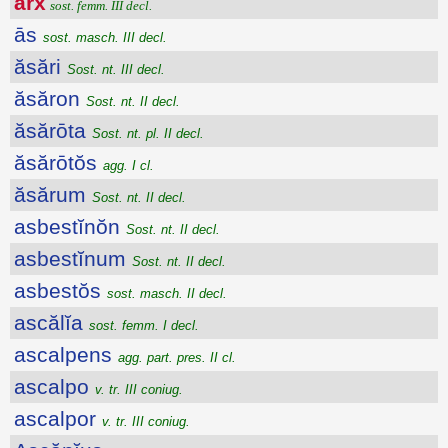
arx
sost. femm. III decl.
ās
sost. masch. III decl.
ăsări
Sost. nt. III decl.
ăsăron
Sost. nt. II decl.
ăsărōta
Sost. nt. pl. II decl.
ăsărōtŏs
agg. I cl.
ăsărum
Sost. nt. II decl.
asbestĭnŏn
Sost. nt. II decl.
asbestĭnum
Sost. nt. II decl.
asbestŏs
sost. masch. II decl.
ascălĭa
sost. femm. I decl.
ascalpens
agg. part. pres. II cl.
ascalpo
v. tr. III coniug.
ascalpor
v. tr. III coniug.