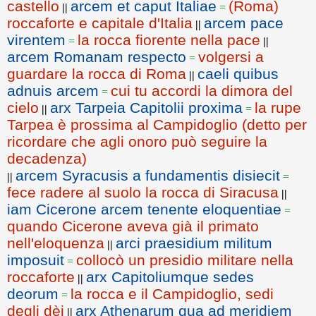
castello
arcem et caput Italiae
(Roma)
||
=
roccaforte e capitale d'Italia
arcem pace
||
virentem
la rocca fiorente nella pace
=
||
arcem Romanam respecto
volgersi a
=
guardare la rocca di Roma
caeli quibus
||
adnuis arcem
cui tu accordi la dimora del
=
cielo
arx Tarpeia Capitolii proxima
la rupe
||
=
Tarpea è prossima al Campidoglio (detto per
ricordare che agli onoro può seguire la
decadenza)
arcem Syracusis a fundamentis disiecit
||
=
fece radere al suolo la rocca di Siracusa
||
iam Cicerone arcem tenente eloquentiae
=
quando Cicerone aveva già il primato
nell'eloquenza
arci praesidium militum
||
imposuit
collocò un presidio militare nella
=
roccaforte
arx Capitoliumque sedes
||
deorum
la rocca e il Campidoglio, sedi
=
degli dèi
arx Athenarum qua ad meridiem
||