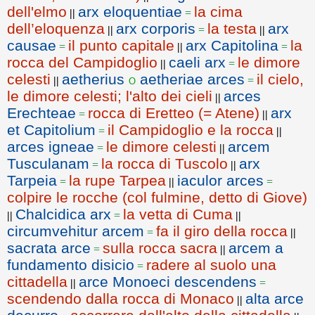
dell'elmo
arx eloquentiae
la cima
||
=
dell’eloquenza
arx corporis
la testa
arx
||
=
||
causae
il punto capitale
arx Capitolina
la
=
||
=
rocca del Campidoglio
caeli arx
le dimore
||
=
celesti
aetherius
aetheriae arces
il cielo,
o
||
=
le dimore celesti; l'alto dei cieli
arces
||
Erechteae
rocca di Eretteo (= Atene)
arx
=
||
et Capitolium
il Campidoglio e la rocca
=
||
arces igneae
le dimore celesti
arcem
=
||
Tusculanam
la rocca di Tuscolo
arx
=
||
Tarpeia
la rupe Tarpea
iaculor arces
=
||
=
colpire le rocche (col fulmine, detto di Giove)
Chalcidica arx
la vetta di Cuma
||
=
||
circumvehitur arcem
fa il giro della rocca
=
||
sacrata arce
sulla rocca sacra
arcem a
=
||
fundamento disicio
radere al suolo una
=
cittadella
arce Monoeci descendens
||
=
scendendo dalla rocca di Monaco
alta arce
||