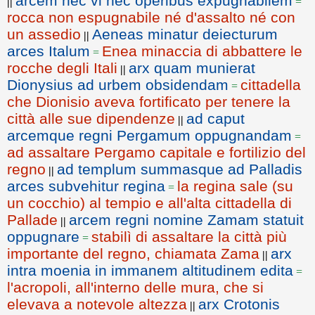
arcem nec vi nec operibus expugnabilem
||
=
rocca non espugnabile né d'assalto né con
un assedio
Aeneas minatur deiecturum
||
arces Italum
Enea minaccia di abbattere le
=
rocche degli Itali
arx quam munierat
||
Dionysius ad urbem obsidendam
cittadella
=
che Dionisio aveva fortificato per tenere la
città alle sue dipendenze
ad caput
||
arcemque regni Pergamum oppugnandam
=
ad assaltare Pergamo capitale e fortilizio del
regno
ad templum summasque ad Palladis
||
arces subvehitur regina
la regina sale (su
=
un cocchio) al tempio e all'alta cittadella di
Pallade
arcem regni nomine Zamam statuit
||
oppugnare
stabilì di assaltare la città più
=
importante del regno, chiamata Zama
arx
||
intra moenia in immanem altitudinem edita
=
l'acropoli, all'interno delle mura, che si
elevava a notevole altezza
arx Crotonis
||