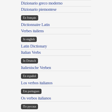
Dizionario greco moderno
Dizionario piemontese
En français
Dictionnaire Latin
Verbes italiens
In english
Latin Dictionary
Italian Verbs
In Deutsch
Italienische Verben
En español
Los verbos italianos
Em portugues
Os verbos italianos
По русски