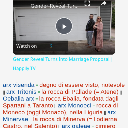
Gender Reveal Turns Into Marriage Proposal | Happily TV
Play
Watch on
Video
Gender Reveal Turns Into Marriage Proposal |
Happily TV
arx visenda
degno di essere visto, notevole
=
arx Tritonis
la rocca di Pallade (= Atene)
||
=
||
Oebalia arx
la rocca Ebalia, fondata dagli
=
Spartani a Taranto
arx Monoeci
rocca di
||
=
Moneco (oggi Monaco), nella Liguria
arx
||
Minervae
la rocca di Minerva (= l'odierna
=
Castro, nel Salento)
arx galeae
cimiero
||
=