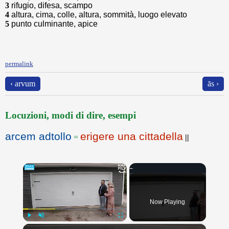
3
rifugio, difesa, scampo
4
altura, cima, colle, altura, sommità, luogo elevato
5
punto culminante, apice
permalink
‹ arvum
ās ›
Locuzioni, modi di dire, esempi
arcem adtollo
erigere una cittadella
=
||
×
Now Playing
×
Play
Unmute
Fullscreen