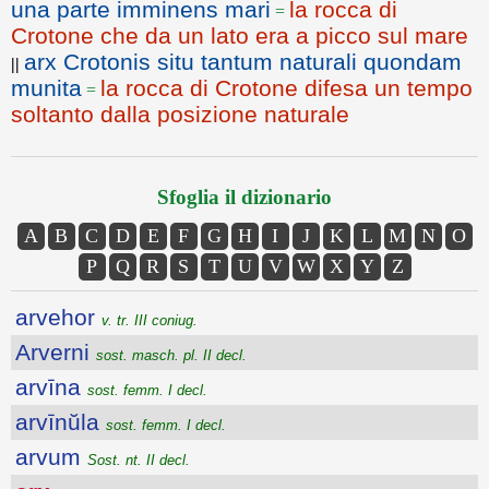
una parte imminens mari
la rocca di
=
Crotone che da un lato era a picco sul mare
arx Crotonis situ tantum naturali quondam
||
munita
la rocca di Crotone difesa un tempo
=
soltanto dalla posizione naturale
Sfoglia il dizionario
A
B
C
D
E
F
G
H
I
J
K
L
M
N
O
P
Q
R
S
T
U
V
W
X
Y
Z
arvehor
v. tr. III coniug.
Arverni
sost. masch. pl. II decl.
arvīna
sost. femm. I decl.
arvīnŭla
sost. femm. I decl.
arvum
Sost. nt. II decl.