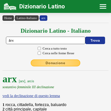
Dizionario Latino
Home
›
Latino-Italiano
›
arx
Dizionario Latino - Italiano
Cerca a tutto testo
Cerca nelle forme flesse
Donazione
arx
[arx], arcis
sostantivo femminile III declinazione
vedi la declinazione di questo lemma
1
rocca, cittadella, fortezza, baluardo
2
città principale, capitale