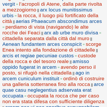
vergit
l’acropoli di Atene, dalla parte rivolta
=
a mezzogiorno
arx locus munitissimus
||
urbis
la rocca, il luogo più fortificato della
=
città
aerias Phaeacum abscondimus arces
||
perdiamo di vista (navigando) le alte
=
rocche dei Feaci
arx ab urbe muro divisa
||
=
cittadella separata dalla città dal muro
||
Aenean fundantem arces conspicit
scorge
=
Enea intento alla fondazione di cittadelle
||
arcis et regiae pecuniae custos
custode
=
della rocca e del tesoro reale
amisso
||
oppido fugerat in arcem
avendo perso il
=
posto, si rifugiò nella cittadella
ago in
||
arcem cuniculum instituit
ordinò di costruire
=
una galleria sotterranea fino alla rocca
arce
||
quae casu neglegentius adservata erat
occupata
occupata la rocca che per caso
=
non era stata difesa con sufficiente diligenza