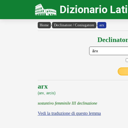
Dizionario Lat
Home
›
Declinatore / Coniugatore
›
arx
Declinator
arx
(arx, arcis)
sostantivo femminile III declinazione
Vedi la traduzione di questo lemma