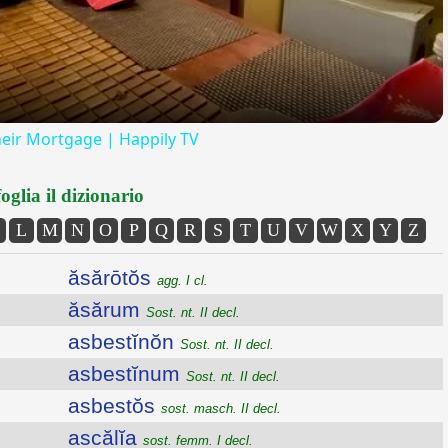
heir Mortgage | Happily TV
oglia il dizionario
L
M
N
O
P
Q
R
S
T
U
V
W
X
Y
Z
ăsărōtŏs
agg. I cl.
ăsărum
Sost. nt. II decl.
asbestĭnŏn
Sost. nt. II decl.
asbestĭnum
Sost. nt. II decl.
asbestŏs
sost. masch. II decl.
ascălĭa
sost. femm. I decl.