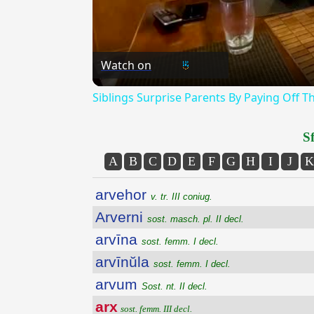
Watch on
Siblings Surprise Parents By Paying Off T
Sf
A
B
C
D
E
F
G
H
I
J
K
arvehor
v. tr. III coniug.
Arverni
sost. masch. pl. II decl.
arvīna
sost. femm. I decl.
arvīnŭla
sost. femm. I decl.
arvum
Sost. nt. II decl.
arx
sost. femm. III decl.