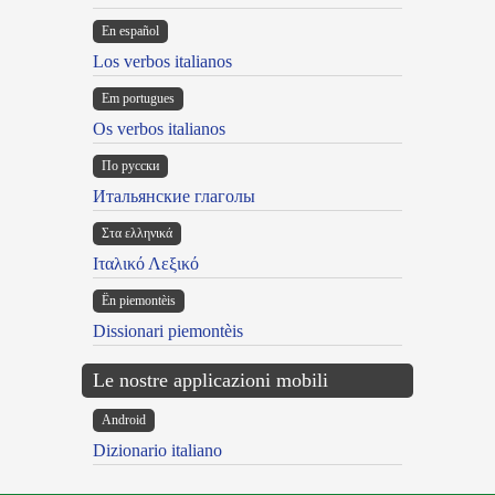
En español
Los verbos italianos
Em portugues
Os verbos italianos
По русски
Итальянские глаголы
Στα ελληνικά
Ιταλικό Λεξικό
Ën piemontèis
Dissionari piemontèis
Le nostre applicazioni mobili
Android
Dizionario italiano