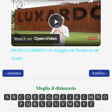
MUSEO LUXARDO: Un Viaggio nel Tempo e nel Gusto
Play
Watch on
Video
MUSEO LUXARDO: Un Viaggio nel Tempo e nel
Gusto
‹ antelatus
Antēlĭus ›
Sfoglia il dizionario
A
B
C
D
E
F
G
H
I
J
K
L
M
N
O
P
Q
R
S
T
U
V
W
X
Y
Z