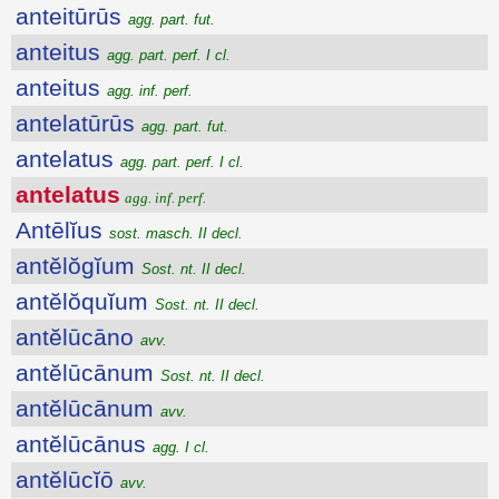
anteitūrūs
agg. part. fut.
anteitus
agg. part. perf. I cl.
anteitus
agg. inf. perf.
antelatūrūs
agg. part. fut.
antelatus
agg. part. perf. I cl.
antelatus
agg. inf. perf.
Antēlĭus
sost. masch. II decl.
antĕlŏgĭum
Sost. nt. II decl.
antĕlŏquĭum
Sost. nt. II decl.
antĕlūcāno
avv.
antĕlūcānum
Sost. nt. II decl.
antĕlūcānum
avv.
antĕlūcānus
agg. I cl.
antĕlūcĭō
avv.