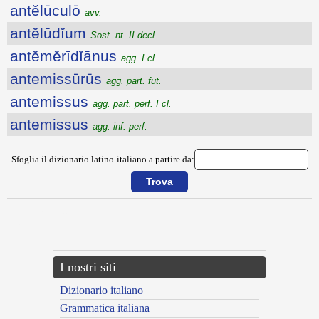
antĕlūculō
avv.
antĕlūdĭum
Sost. nt. II decl.
antĕmĕrīdĭānus
agg. I cl.
antemissūrūs
agg. part. fut.
antemissus
agg. part. perf. I cl.
antemissus
agg. inf. perf.
Sfoglia il dizionario latino-italiano a partire da:
{{ID:ANTELATUS200}}
---CACHE---
I nostri siti
Dizionario italiano
Grammatica italiana