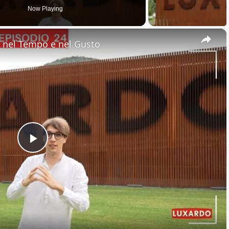
Now Playing
×
nel Tempo e nel Gusto
Play
Video