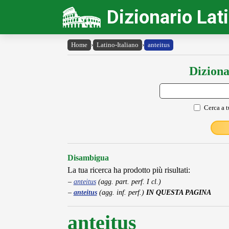
Dizionario Lat
Home
›
Latino-Italiano
›
anteitus
Diziona
Cerca a t
Disambigua
La tua ricerca ha prodotto più risultati:
anteitus
(agg. part. perf. I cl.)
anteitus
(agg. inf. perf.)
IN QUESTA PAGINA
anteitus