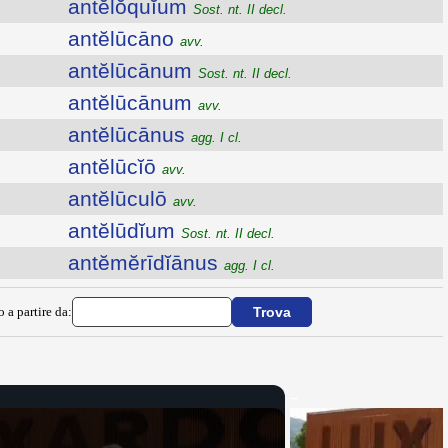
antĕlŏquĭum
Sost. nt. II decl.
antĕlūcāno
avv.
antĕlūcānum
Sost. nt. II decl.
antĕlūcānum
avv.
antĕlūcānus
agg. I cl.
antĕlūcĭō
avv.
antĕlūculō
avv.
antĕlūdĭum
Sost. nt. II decl.
antĕmĕrīdĭānus
agg. I cl.
o a partire da: