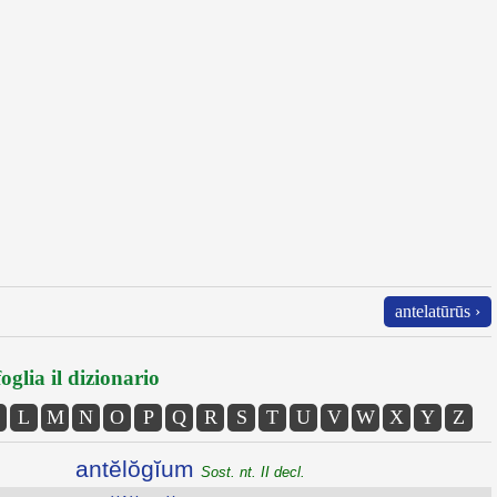
antelatūrūs ›
oglia il dizionario
L
M
N
O
P
Q
R
S
T
U
V
W
X
Y
Z
antĕlŏgĭum
Sost. nt. II decl.