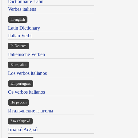
Dictionnaire Latin
Verbes italiens
In english
Latin Dictionary
Italian Verbs
In Deutsch
Italienische Verben
En español
Los verbos italianos
Em portugues
Os verbos italianos
По русски
Итальянские глаголы
Στα ελληνικά
Ιταλικό Λεξικό