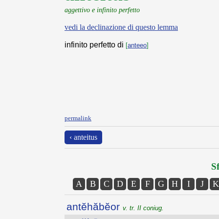
aggettivo e infinito perfetto
vedi la declinazione di questo lemma
infinito perfetto di
[
anteeo
]
permalink
‹ anteitus
Sf
A
B
C
D
E
F
G
H
I
J
K
antĕhăbĕor
v. tr. II coniug.