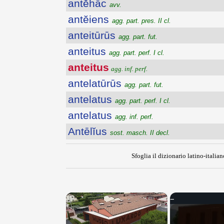
antĕhāc
avv.
antĕiens
agg. part. pres. II cl.
anteitūrūs
agg. part. fut.
anteitus
agg. part. perf. I cl.
anteitus
agg. inf. perf.
antelatūrūs
agg. part. fut.
antelatus
agg. part. perf. I cl.
antelatus
agg. inf. perf.
Antēlĭus
sost. masch. II decl.
Sfoglia il dizionario latino-italian
×