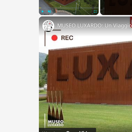
Play
Unmute
Fullscreen
MUSEO LUXARDO: Un Viaggio 