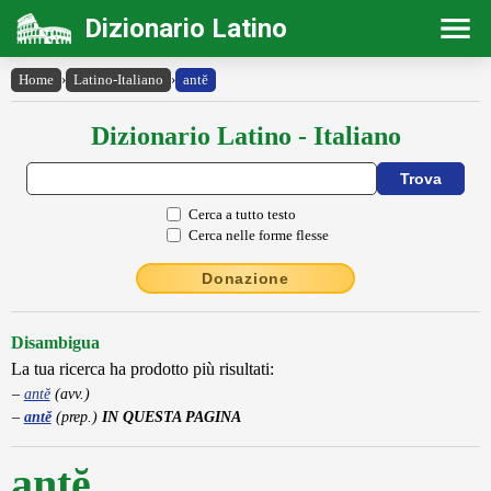
Dizionario Latino
Home
›
Latino-Italiano
›
antĕ
Dizionario Latino - Italiano
Cerca a tutto testo
Cerca nelle forme flesse
Donazione
Disambigua
La tua ricerca ha prodotto più risultati:
antĕ
(avv.)
antĕ
(prep.)
IN QUESTA PAGINA
antĕ