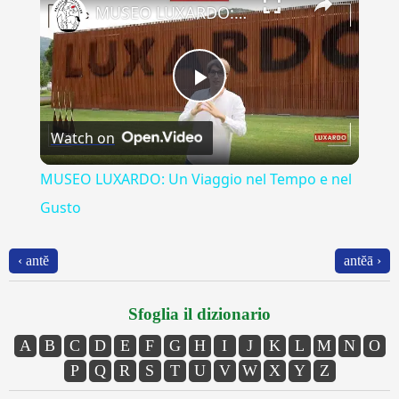
MUSEO LUXARDO: Un Viaggio nel Tempo e nel Gusto
Play
Watch on
Video
MUSEO LUXARDO: Un Viaggio nel Tempo e nel
Gusto
‹ antĕ
antĕā ›
Sfoglia il dizionario
A
B
C
D
E
F
G
H
I
J
K
L
M
N
O
P
Q
R
S
T
U
V
W
X
Y
Z