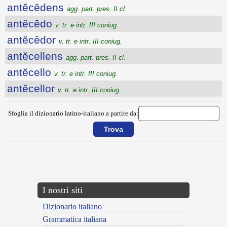
antĕcēdens
agg. part. pres. II cl.
antĕcēdo
v. tr. e intr. III coniug.
antĕcēdor
v. tr. e intr. III coniug.
antĕcellens
agg. part. pres. II cl.
antĕcello
v. tr. e intr. III coniug.
antĕcellor
v. tr. e intr. III coniug.
Sfoglia il dizionario latino-italiano a partire da:
{{ID:ANTE150}}
---CACHE---
I nostri siti
Dizionario italiano
Grammatica italiana