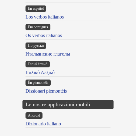
En español
Los verbos italianos
Em portugues
Os verbos italianos
По русски
Итальянские глаголы
Στα ελληνικά
Ιταλικό Λεξικό
Ën piemontèis
Dissionari piemontèis
Le nostre applicazioni mobili
Android
Dizionario italiano