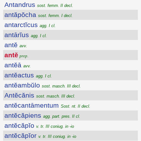
Antandrus
sost. femm. II decl.
antăpŏcha
sost. femm. I decl.
antarctĭcus
agg. I cl.
antārĭus
agg. I cl.
antĕ
avv.
antĕ
prep.
antĕā
avv.
antĕactus
agg. I cl.
antĕambŭlo
sost. masch. III decl.
Antĕcănis
sost. masch. III decl.
antĕcantāmentum
Sost. nt. II decl.
antĕcăpiens
agg. part. pres. II cl.
antĕcăpĭo
v. tr. III coniug. in -io
antĕcăpĭor
v. tr. III coniug. in -io