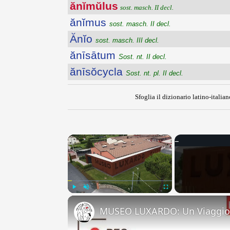
ănĭmŭlus
sost. masch. II decl.
ănĭmus
sost. masch. II decl.
Ănĭo
sost. masch. III decl.
ănīsātum
Sost. nt. II decl.
ănīsŏcycla
Sost. nt. pl. II decl.
Sfoglia il dizionario latino-italian
×
Play
Unmute
Fullscreen
MUSEO LUXARDO: Un Viaggio 