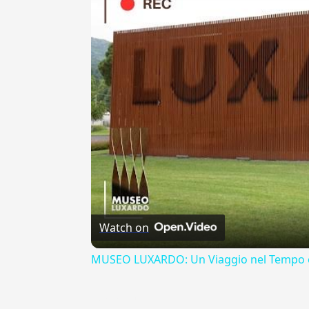
Watch on
MUSEO LUXARDO: Un Viaggio nel Tempo e
{{ID:ANIMULUS100}}