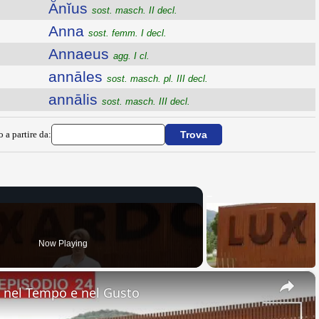
Ănĭus
sost. masch. II decl.
Anna
sost. femm. I decl.
Annaeus
agg. I cl.
annāles
sost. masch. pl. III decl.
annālis
sost. masch. III decl.
o a partire da:
Now Playing
×
nel Tempo e nel Gusto