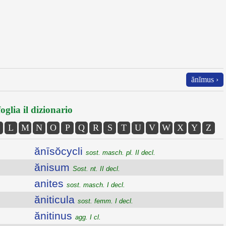
ănĭmus ›
oglia il dizionario
L
M
N
O
P
Q
R
S
T
U
V
W
X
Y
Z
ănīsŏcycli
sost. masch. pl. II decl.
ănisum
Sost. nt. II decl.
anites
sost. masch. I decl.
ăniticula
sost. femm. I decl.
ănitinus
agg. I cl.