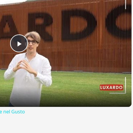
Play
Video
 nel Gusto