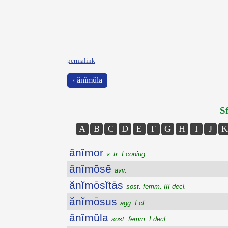
permalink
‹ ănĭmŭla
Sf
A
B
C
D
E
F
G
H
I
J
K
ănĭmor
v. tr. I coniug.
ănĭmōsē
avv.
ănĭmōsĭtās
sost. femm. III decl.
ănĭmōsus
agg. I cl.
ănĭmŭla
sost. femm. I decl.