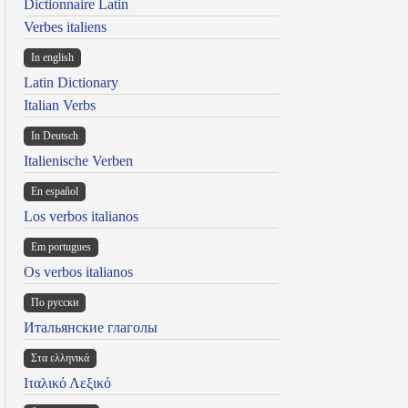
Dictionnaire Latin
Verbes italiens
In english
Latin Dictionary
Italian Verbs
In Deutsch
Italienische Verben
En español
Los verbos italianos
Em portugues
Os verbos italianos
По русски
Итальянские глаголы
Στα ελληνικά
Ιταλικό Λεξικό