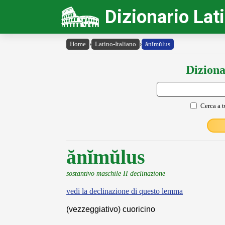
Dizionario Lat
Home
›
Latino-Italiano
›
ănĭmŭlus
Diziona
Cerca a t
ănĭmŭlus
sostantivo maschile II declinazione
vedi la declinazione di questo lemma
(vezzeggiativo) cuoricino