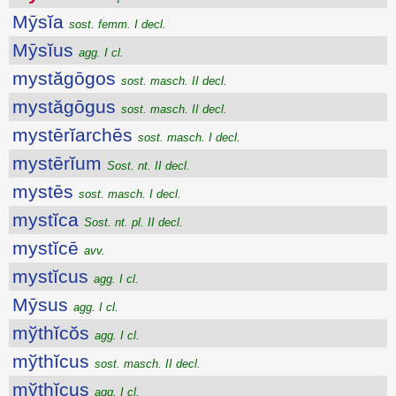
Mȳsĭa
sost. femm. I decl.
Mȳsĭus
agg. I cl.
mystăgōgos
sost. masch. II decl.
mystăgōgus
sost. masch. II decl.
mystērĭarchēs
sost. masch. I decl.
mystērĭum
Sost. nt. II decl.
mystēs
sost. masch. I decl.
mystĭca
Sost. nt. pl. II decl.
mystĭcē
avv.
mystĭcus
agg. I cl.
Mȳsus
agg. I cl.
mўthĭcŏs
agg. I cl.
mўthĭcus
sost. masch. II decl.
mўthĭcus
agg. I cl.