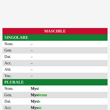
MASCHILE
SINGOLARE
Nom.
–
Gen.
–
Dat.
–
Acc.
–
Abl.
–
Voc.
–
PLURALE
Nom.
Mys
i
Gen.
Mys
ōrum
Dat.
Mys
is
Acc.
Mys
os