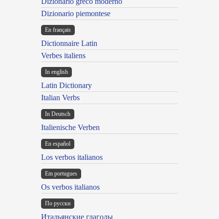
Dizionario greco moderno
Dizionario piemontese
En français
Dictionnaire Latin
Verbes italiens
In english
Latin Dictionary
Italian Verbs
In Deutsch
Italienische Verben
En español
Los verbos italianos
Em portugues
Os verbos italianos
По русски
Итальянские глаголы