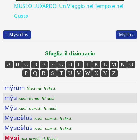
MUSEO LUXARDO: Un Viaggio nel Tempo e nel
Gusto
‹ Myscĕlus
Mȳsĭa ›
Sfoglia il dizionario
A
B
C
D
E
F
G
H
I
J
K
L
M
N
O
P
Q
R
S
T
U
V
W
X
Y
Z
mўrum
Sost. nt. II decl.
mȳs
sost. femm. III decl.
Mȳs
sost. masch. III decl.
Myscĕlos
sost. masch. II decl.
Myscĕlus
sost. masch. II decl.
Mȳsi
sost. masch. pl. II decl.