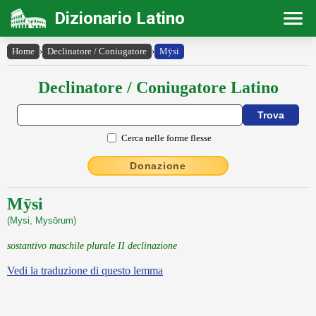
Dizionario Latino
Home
›
Declinatore / Coniugatore
›
Mȳsi
Declinatore / Coniugatore Latino
Cerca nelle forme flesse
Donazione
Mȳsi
(Mysi, Mysōrum)
sostantivo maschile plurale II declinazione
Vedi la traduzione di questo lemma