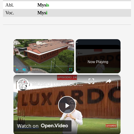
Abl.
Mys
is
Voc.
Mys
i
×
Now Playing
×
Play
Unmute
Fullscreen
MUSEO LUXARDO: Un Viaggio nel Tempo e nel Gusto
Play
Watch on
Video