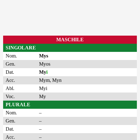
MASCHILE
SINGOLARE
Nom.
Mys
Gen.
Myos
Dat.
My
i
Acc.
Mym
,
Myn
Abl.
Myi
Voc.
My
PLURALE
Nom.
–
Gen.
–
Dat.
–
Acc.
–