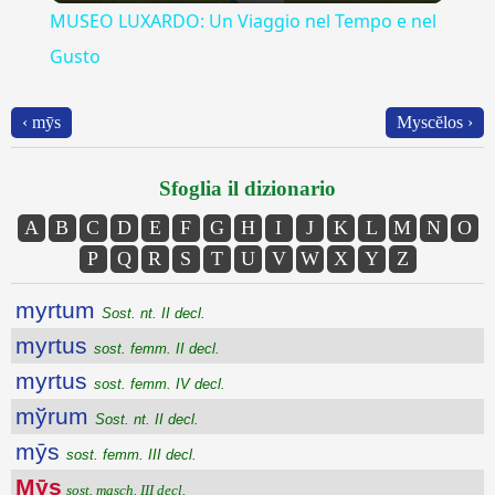
MUSEO LUXARDO: Un Viaggio nel Tempo e nel
Gusto
‹ mȳs
Myscĕlos ›
Sfoglia il dizionario
A
B
C
D
E
F
G
H
I
J
K
L
M
N
O
P
Q
R
S
T
U
V
W
X
Y
Z
myrtum
Sost. nt. II decl.
myrtus
sost. femm. II decl.
myrtus
sost. femm. IV decl.
mўrum
Sost. nt. II decl.
mȳs
sost. femm. III decl.
Mȳs
sost. masch. III decl.