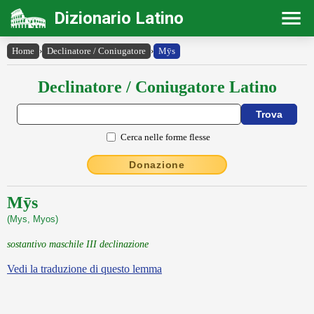
Dizionario Latino
Home
›
Declinatore / Coniugatore
›
Mȳs
Declinatore / Coniugatore Latino
Cerca nelle forme flesse
Donazione
Mȳs
(Mys, Myos)
sostantivo maschile III declinazione
Vedi la traduzione di questo lemma