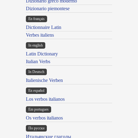
Dizionario greco moderno
Dizionario piemontese
En français
Dictionnaire Latin
Verbes italiens
In english
Latin Dictionary
Italian Verbs
In Deutsch
Italienische Verben
En español
Los verbos italianos
Em portugues
Os verbos italianos
По русски
Итальянские глаголы