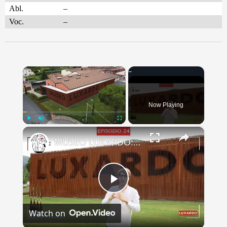
Abl.
–
Voc.
–
×
Now Playing
×
Play
Unmute
Fullscreen
MUSEO LUXARDO: Un Viaggio nel Tempo e nel Gusto
Play
Watch on
Video