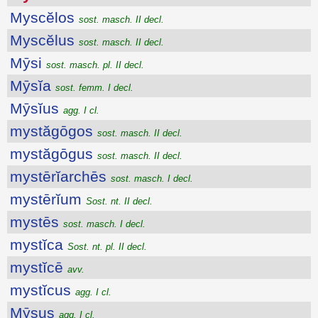
Myscĕlos
sost. masch. II decl.
Myscĕlus
sost. masch. II decl.
Mȳsi
sost. masch. pl. II decl.
Mȳsĭa
sost. femm. I decl.
Mȳsĭus
agg. I cl.
mystăgōgos
sost. masch. II decl.
mystăgōgus
sost. masch. II decl.
mystērĭarchēs
sost. masch. I decl.
mystērĭum
Sost. nt. II decl.
mystēs
sost. masch. I decl.
mystĭca
Sost. nt. pl. II decl.
mystĭcē
avv.
mystĭcus
agg. I cl.
Mȳsus
agg. I cl.