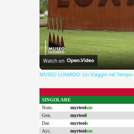
Watch on
MUSEO LUXARDO: Un Viaggio nel Tempo e
SINGOLARE
Nom.
myrteol
um
Gen.
myrteol
i
Dat.
myrteol
o
Acc.
myrteol
um