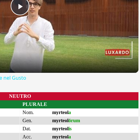
Play
Video
 nel Gusto
NEUTRO
PLURALE
Nom.
myrteol
a
Gen.
myrteol
ōrum
Dat.
myrteol
is
Acc.
myrteol
a