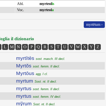
Abl.
myrteol
is
Voc.
myrteol
a
myrtētum ›
oglia il dizionario
L
M
N
O
P
Q
R
S
T
U
V
W
X
Y
Z
myrtītēs
sost. masch. III decl.
Myrtŏs
sost. femm. II decl.
Myrtōus
agg. I cl.
myrtum
Sost. nt. II decl.
myrtus
sost. femm. II decl.
myrtus
sost. femm. IV decl.
mўrum
Sost. nt. II decl.