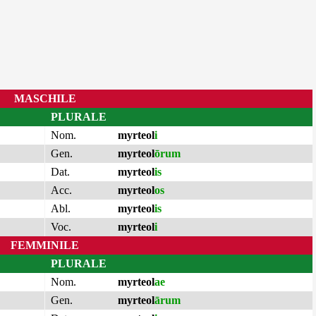
MASCHILE
PLURALE
Nom.
myrteol
i
Gen.
myrteol
ōrum
Dat.
myrteol
is
Acc.
myrteol
os
Abl.
myrteol
is
Voc.
myrteol
i
FEMMINILE
PLURALE
Nom.
myrteol
ae
Gen.
myrteol
ārum