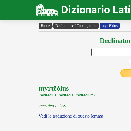
Dizionario Lat
Home
›
Declinatore / Coniugatore
›
myrtĕŏlus
Declinator
myrtĕŏlus
(myrteolus, myrteolă, myrteolum)
aggettivo I classe
Vedi la traduzione di questo lemma