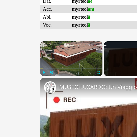
Dat.
myrteol
ae
Acc.
myrteol
am
Abl.
myrteol
ā
Voc.
myrteol
ă
×
Play
Unmute
Fullscreen
MUSEO LUXARDO: Un Viaggio 