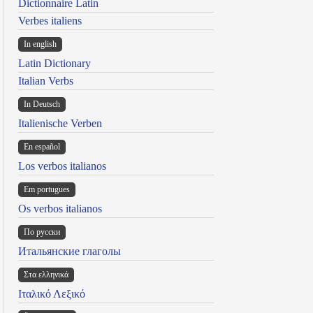
Dictionnaire Latin
Verbes italiens
In english
Latin Dictionary
Italian Verbs
In Deutsch
Italienische Verben
En español
Los verbos italianos
Em portugues
Os verbos italianos
По русски
Итальянские глаголы
Στα ελληνικά
Ιταλικό Λεξικό