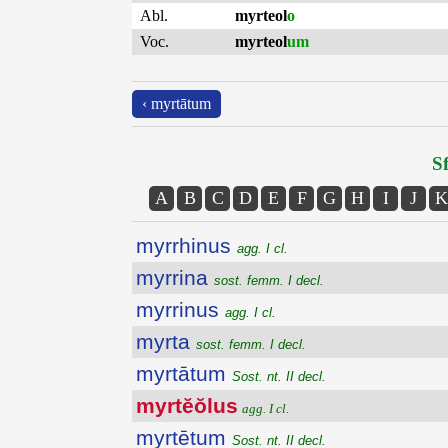
Abl.
myrteol
o
Voc.
myrteol
um
‹ myrtātum
Sf
A
B
C
D
E
F
G
H
I
J
K
myrrhinus
agg. I cl.
myrrina
sost. femm. I decl.
myrrinus
agg. I cl.
myrta
sost. femm. I decl.
myrtātum
Sost. nt. II decl.
myrtĕŏlus
agg. I cl.
myrtētum
Sost. nt. II decl.