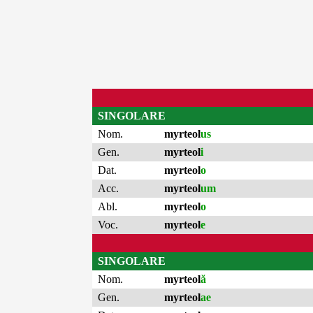
SINGOLARE
Nom.
myrteol
us
Gen.
myrteol
i
Dat.
myrteol
o
Acc.
myrteol
um
Abl.
myrteol
o
Voc.
myrteol
e
SINGOLARE
Nom.
myrteol
ă
Gen.
myrteol
ae