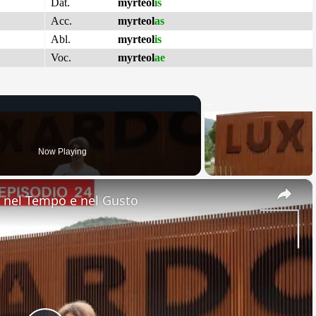
Dat.
myrteol
is
Acc.
myrteol
as
Abl.
myrteol
is
Voc.
myrteol
ae
Now Playing
×
nel Tempo e nel Gusto