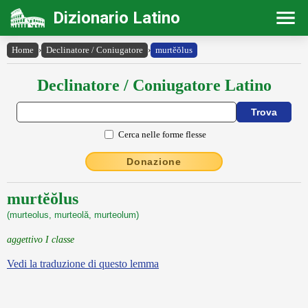
Dizionario Latino
Home
›
Declinatore / Coniugatore
›
murtĕŏlus
Declinatore / Coniugatore Latino
Cerca nelle forme flesse
Donazione
murtĕŏlus
(murteolus, murteolă, murteolum)
aggettivo I classe
Vedi la traduzione di questo lemma