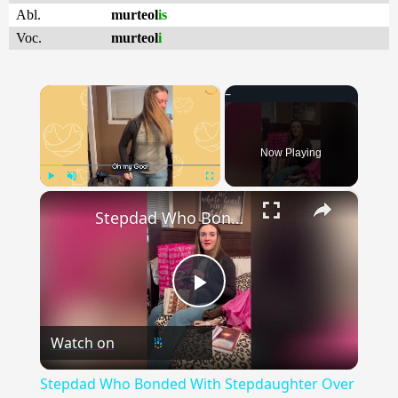
Abl.
murteol
is
Voc.
murteol
i
×
Now Playing
×
Play
Unmute
Fullscreen
Stepdad Who Bonded With Stepdaughter Over Love Of Trucks Surprises Her With First-Ever Vehicle | Happily TV
Play
Watch on
Video
Stepdad Who Bonded With Stepdaughter Over