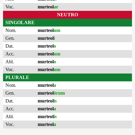
Voc.
murteol
ae
NEUTRO
SINGOLARE
Nom.
murteol
um
Gen.
murteol
i
Dat.
murteol
o
Acc.
murteol
um
Abl.
murteol
o
Voc.
murteol
um
PLURALE
Nom.
murteol
a
Gen.
murteol
ōrum
Dat.
murteol
is
Acc.
murteol
a
Abl.
murteol
is
Voc.
murteol
a