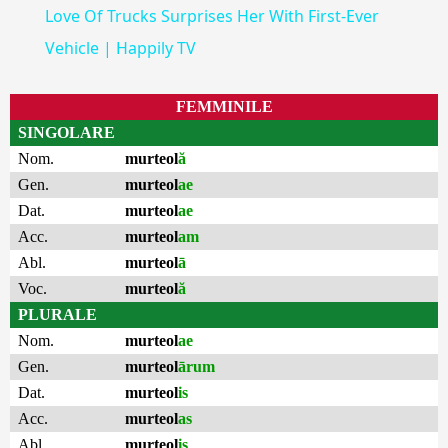
Love Of Trucks Surprises Her With First-Ever
Vehicle | Happily TV
FEMMINILE
SINGOLARE
Nom.
murteol
ă
Gen.
murteol
ae
Dat.
murteol
ae
Acc.
murteol
am
Abl.
murteol
ā
Voc.
murteol
ă
PLURALE
Nom.
murteol
ae
Gen.
murteol
ārum
Dat.
murteol
is
Acc.
murteol
as
Abl.
murteol
is