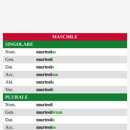
MASCHILE
SINGOLARE
Nom.
murteol
us
Gen.
murteol
i
Dat.
murteol
o
Acc.
murteol
um
Abl.
murteol
o
Voc.
murteol
e
PLURALE
Nom.
murteol
i
Gen.
murteol
ōrum
Dat.
murteol
is
Acc.
murteol
os