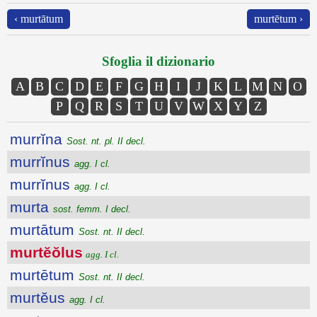
‹ murtātum
murtētum ›
Sfoglia il dizionario
A
B
C
D
E
F
G
H
I
J
K
L
M
N
O
P
Q
R
S
T
U
V
W
X
Y
Z
murrĭna
Sost. nt. pl. II decl.
murrĭnus
agg. I cl.
murrĭnus
agg. I cl.
murta
sost. femm. I decl.
murtātum
Sost. nt. II decl.
murtĕŏlus
agg. I cl.
murtētum
Sost. nt. II decl.
murtĕus
agg. I cl.