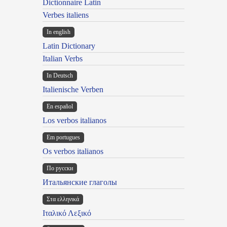
Dictionnaire Latin
Verbes italiens
In english
Latin Dictionary
Italian Verbs
In Deutsch
Italienische Verben
En español
Los verbos italianos
Em portugues
Os verbos italianos
По русски
Итальянские глаголы
Στα ελληνικά
Ιταλικό Λεξικό