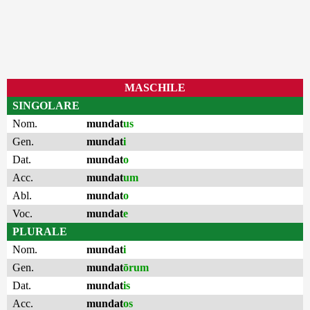
MASCHILE
SINGOLARE
Nom.
mundat
us
Gen.
mundat
i
Dat.
mundat
o
Acc.
mundat
um
Abl.
mundat
o
Voc.
mundat
e
PLURALE
Nom.
mundat
i
Gen.
mundat
ōrum
Dat.
mundat
is
Acc.
mundat
os