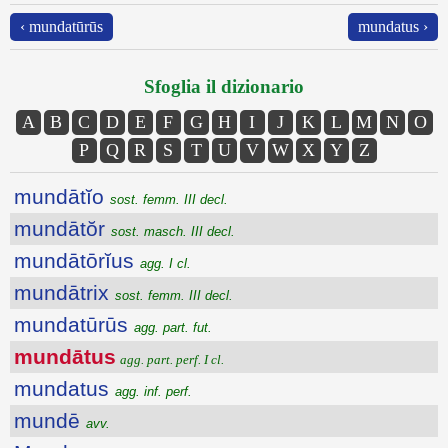
‹ mundatūrūs
mundatus ›
Sfoglia il dizionario
A
B
C
D
E
F
G
H
I
J
K
L
M
N
O
P
Q
R
S
T
U
V
W
X
Y
Z
mundātĭo
sost. femm. III decl.
mundātŏr
sost. masch. III decl.
mundātōrĭus
agg. I cl.
mundātrix
sost. femm. III decl.
mundatūrūs
agg. part. fut.
mundātus
agg. part. perf. I cl.
mundatus
agg. inf. perf.
mundē
avv.