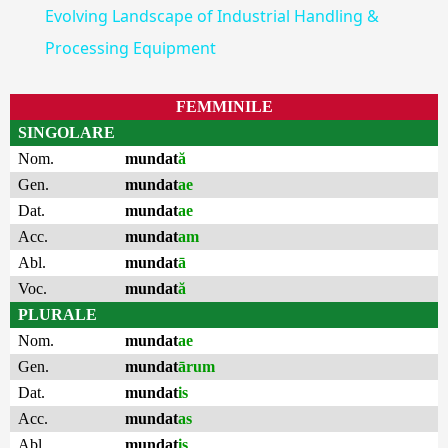
Evolving Landscape of Industrial Handling &
Processing Equipment
FEMMINILE
SINGOLARE
Nom.
mundat
ă
Gen.
mundat
ae
Dat.
mundat
ae
Acc.
mundat
am
Abl.
mundat
ā
Voc.
mundat
ă
PLURALE
Nom.
mundat
ae
Gen.
mundat
ārum
Dat.
mundat
is
Acc.
mundat
as
Abl.
mundat
is