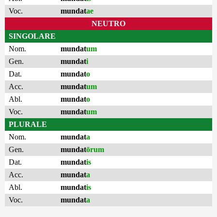
Voc.
mundat
ae
NEUTRO
SINGOLARE
Nom.
mundat
um
Gen.
mundat
i
Dat.
mundat
o
Acc.
mundat
um
Abl.
mundat
o
Voc.
mundat
um
PLURALE
Nom.
mundat
a
Gen.
mundat
ōrum
Dat.
mundat
is
Acc.
mundat
a
Abl.
mundat
is
Voc.
mundat
a