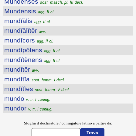
Mundenses
sost. masch. pl. III decl.
Mundensis
agg. II cl.
mundĭālis
agg. II cl.
mundĭālĭtĕr
avv.
mundĭcors
agg. II cl.
mundĭpŏtens
agg. II cl.
mundĭtĕnens
agg. II cl.
mundĭtĕr
avv.
mundĭtĭa
sost. femm. I decl.
mundĭtĭes
sost. femm. V decl.
mundo
v. tr. I coniug.
mundor
v. tr. I coniug.
Sfoglia il declinatore / coniugatore latino a partire da: