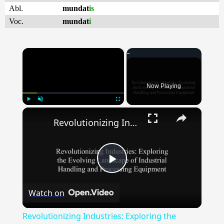
Abl.
mundat
is
Voc.
mundat
i
×
Now Playing
×
Play
Unmute
Fullscreen
Revolutionizing Industries: Exploring the Evolving Landscape of Industrial Handling & Processing Equipment
Play
Watch on
Video
Revolutionizing Industries: Exploring the