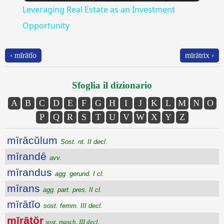
Leveraging Real Estate as an Investment
Opportunity
‹ mīrātĭo
mīrātrix ›
Sfoglia il dizionario
A
B
C
D
E
F
G
H
I
J
K
L
M
N
O
P
Q
R
S
T
U
V
W
X
Y
Z
mīrācŭlum
Sost. nt. II decl.
mīrandē
avv.
mīrandus
agg. gerund. I cl.
mīrans
agg. part. pres. II cl.
mīrātĭo
sost. femm. III decl.
mīrātŏr
sost. masch. III decl.