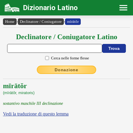
Dizionario Latino
Home
›
Declinatore / Coniugatore
›
mīrātŏr
Declinatore / Coniugatore Latino
Cerca nelle forme flesse
Donazione
mīrātŏr
(mīrātŏr, miratoris)
sostantivo maschile III declinazione
Vedi la traduzione di questo lemma