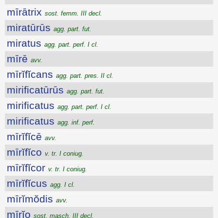
mīrātrix
sost. femm. III decl.
miratūrūs
agg. part. fut.
miratus
agg. part. perf. I cl.
mīrē
avv.
mīrĭfĭcans
agg. part. pres. II cl.
mirificatūrūs
agg. part. fut.
mirificatus
agg. part. perf. I cl.
mirificatus
agg. inf. perf.
mīrĭfĭcē
avv.
mīrĭfĭco
v. tr. I coniug.
mīrĭfĭcor
v. tr. I coniug.
mīrĭfĭcus
agg. I cl.
mīrĭmŏdis
avv.
mīrĭo
sost. masch. III decl.