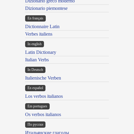
Dizionario greco moderno
Dizionario piemontese
En français
Dictionnaire Latin
Verbes italiens
In english
Latin Dictionary
Italian Verbs
In Deutsch
Italienische Verben
En español
Los verbos italianos
Em portugues
Os verbos italianos
По русски
Итальянские глаголы