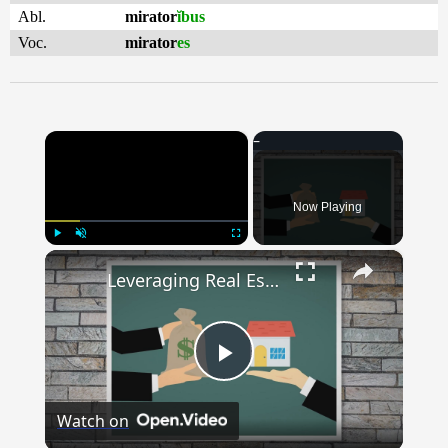
Abl.
mirator
ĭbus
Voc.
mirator
es
×
Now Playing
×
Play
Unmute
Fullscreen
Leveraging Real Estate as an Investment Opportunity
Play
Watch on
Video