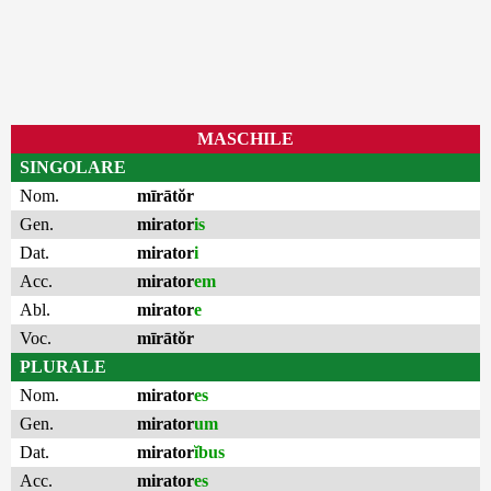
MASCHILE
SINGOLARE
Nom.
mīrātŏr
Gen.
mirator
is
Dat.
mirator
i
Acc.
mirator
em
Abl.
mirator
e
Voc.
mīrātŏr
PLURALE
Nom.
mirator
es
Gen.
mirator
um
Dat.
mirator
ĭbus
Acc.
mirator
es