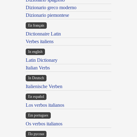
Dizionario greco moderno
Dizionario piemontese
En français
Dictionnaire Latin
Verbes italiens
In english
Latin Dictionary
Italian Verbs
In Deutsch
Italienische Verben
En español
Los verbos italianos
Em portugues
Os verbos italianos
По русски