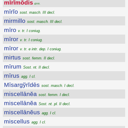
mīrĭmŏdis
avv.
mīrĭo
sost. masch. III decl.
mirmillo
sost. masch. III decl.
mīro
v. tr. I coniug.
mīror
v. tr. I coniug.
mīror
v. tr. e intr. dep. I coniug.
mirtus
sost. femm. II decl.
mīrum
Sost. nt. II decl.
mīrus
agg. I cl.
Mīsargўrĭdēs
sost. masch. I decl.
miscellānĕa
sost. femm. I decl.
miscellānĕa
Sost. nt. pl. II decl.
miscellānĕus
agg. I cl.
miscellus
agg. I cl.