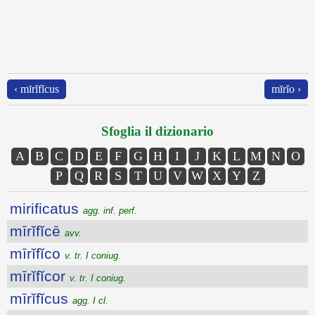
‹ mīrĭfĭcus
mīrĭo ›
Sfoglia il dizionario
A
B
C
D
E
F
G
H
I
J
K
L
M
N
O
P
Q
R
S
T
U
V
W
X
Y
Z
mirificatus
agg. inf. perf.
mīrĭfĭcē
avv.
mīrĭfĭco
v. tr. I coniug.
mīrĭfĭcor
v. tr. I coniug.
mīrĭfĭcus
agg. I cl.