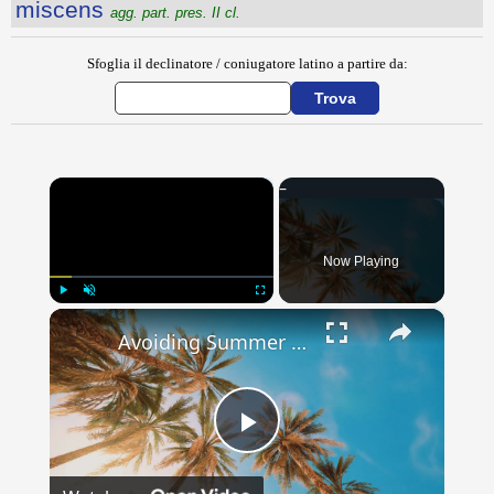
miscens
agg. part. pres. II cl.
Sfoglia il declinatore / coniugatore latino a partire da:
×
Now Playing
×
Play
Unmute
Fullscreen
Avoiding Summer Skincare Mistakes: Common Pitfalls to Watch Out For
Play