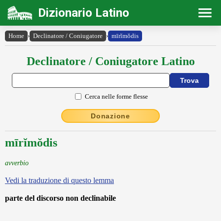
Dizionario Latino
Home
›
Declinatore / Coniugatore
›
mīrĭmŏdis
Declinatore / Coniugatore Latino
Cerca nelle forme flesse
Donazione
mīrĭmŏdis
avverbio
Vedi la traduzione di questo lemma
parte del discorso non declinabile