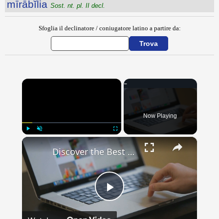
mīrābĭlia
Sost. nt. pl. II decl.
Sfoglia il declinatore / coniugatore latino a partire da:
×
Now Playing
×
Play
Unmute
Fullscreen
Discover the Best Online Goodies: Unveiling the Hottest Trends in Online Communities
Play