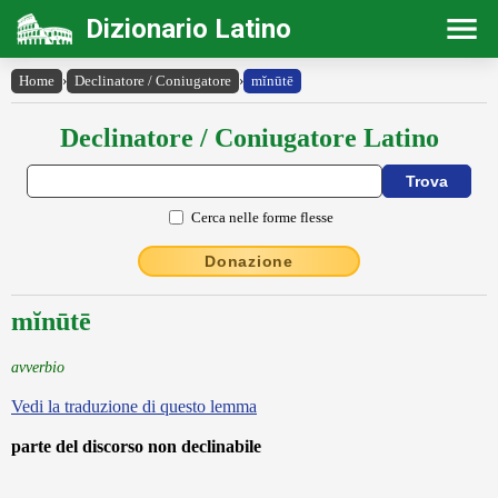
Dizionario Latino
Home
›
Declinatore / Coniugatore
›
mĭnūtē
Declinatore / Coniugatore Latino
Cerca nelle forme flesse
Donazione
mĭnūtē
avverbio
Vedi la traduzione di questo lemma
parte del discorso non declinabile