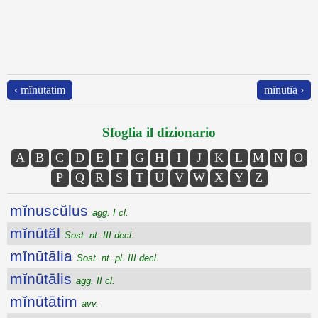
‹ mĭnūtātim
mĭnūtĭa ›
Sfoglia il dizionario
A
B
C
D
E
F
G
H
I
J
K
L
M
N
O
P
Q
R
S
T
U
V
W
X
Y
Z
mĭnuscŭlus
agg. I cl.
mĭnūtăl
Sost. nt. III decl.
mĭnūtālia
Sost. nt. pl. III decl.
mĭnūtālis
agg. II cl.
mĭnūtātim
avv.