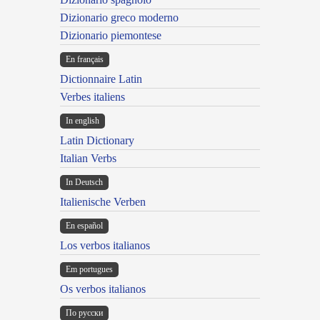
Dizionario greco moderno
Dizionario piemontese
En français
Dictionnaire Latin
Verbes italiens
In english
Latin Dictionary
Italian Verbs
In Deutsch
Italienische Verben
En español
Los verbos italianos
Em portugues
Os verbos italianos
По русски