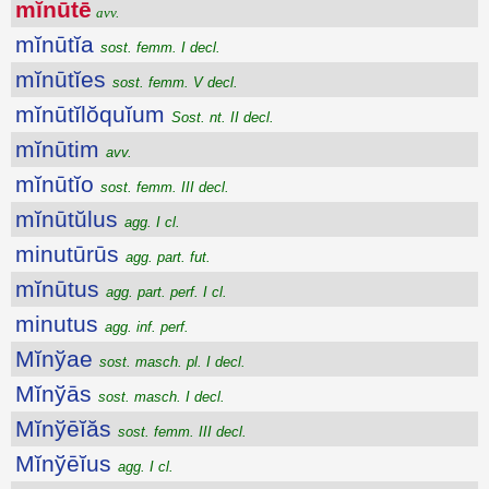
mĭnūtē
avv.
mĭnūtĭa
sost. femm. I decl.
mĭnūtĭes
sost. femm. V decl.
mĭnūtĭlŏquĭum
Sost. nt. II decl.
mĭnūtim
avv.
mĭnūtĭo
sost. femm. III decl.
mĭnūtŭlus
agg. I cl.
minutūrūs
agg. part. fut.
mĭnūtus
agg. part. perf. I cl.
minutus
agg. inf. perf.
Mĭnўae
sost. masch. pl. I decl.
Mĭnўās
sost. masch. I decl.
Mĭnўēĭăs
sost. femm. III decl.
Mĭnўēĭus
agg. I cl.