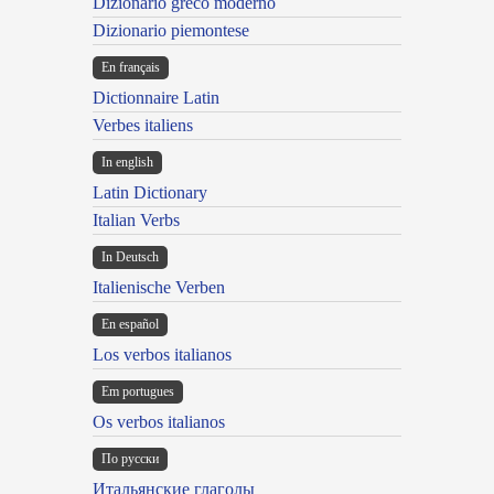
Dizionario greco moderno
Dizionario piemontese
En français
Dictionnaire Latin
Verbes italiens
In english
Latin Dictionary
Italian Verbs
In Deutsch
Italienische Verben
En español
Los verbos italianos
Em portugues
Os verbos italianos
По русски
Итальянские глаголы