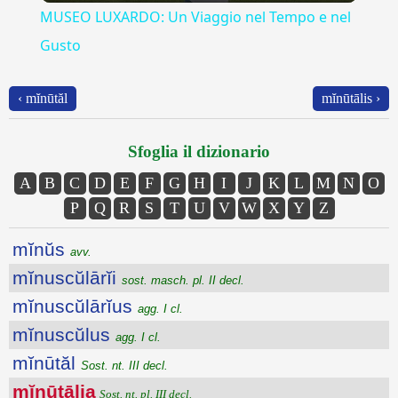
MUSEO LUXARDO: Un Viaggio nel Tempo e nel
Gusto
‹ mĭnūtăl
mĭnūtālis ›
Sfoglia il dizionario
A
B
C
D
E
F
G
H
I
J
K
L
M
N
O
P
Q
R
S
T
U
V
W
X
Y
Z
mĭnŭs
avv.
mĭnuscŭlārĭi
sost. masch. pl. II decl.
mĭnuscŭlārĭus
agg. I cl.
mĭnuscŭlus
agg. I cl.
mĭnūtăl
Sost. nt. III decl.
mĭnūtālia
Sost. nt. pl. III decl.