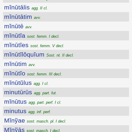
mĭnūtālis
agg. II cl.
mĭnūtātim
avv.
mĭnūtē
avv.
mĭnūtĭa
sost. femm. I decl.
mĭnūtĭes
sost. femm. V decl.
mĭnūtĭlŏquĭum
Sost. nt. II decl.
mĭnūtim
avv.
mĭnūtĭo
sost. femm. III decl.
mĭnūtŭlus
agg. I cl.
minutūrūs
agg. part. fut.
mĭnūtus
agg. part. perf. I cl.
minutus
agg. inf. perf.
Mĭnўae
sost. masch. pl. I decl.
Mĭnўās
sost. masch. I decl.