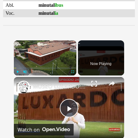
Abl.
minutal
ĭbus
Voc.
minutal
ĭa
×
Now Playing
×
Play
Unmute
Fullscreen
MUSEO LUXARDO: Un Viaggio nel Tempo e nel Gusto
Play
Watch on
Video