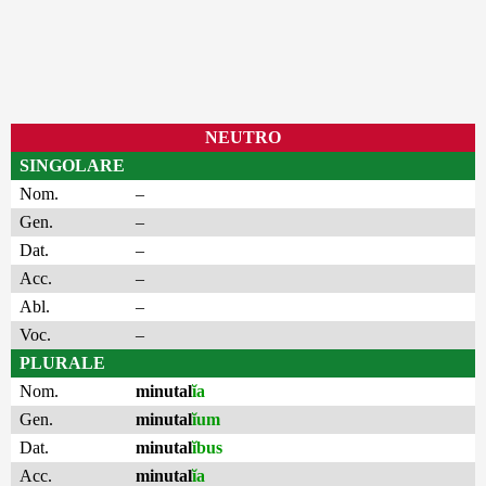
NEUTRO
SINGOLARE
Nom.
–
Gen.
–
Dat.
–
Acc.
–
Abl.
–
Voc.
–
PLURALE
Nom.
minutal
ĭa
Gen.
minutal
ĭum
Dat.
minutal
ĭbus
Acc.
minutal
ĭa