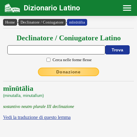
Dizionario Latino
Home
›
Declinatore / Coniugatore
›
mĭnūtālia
Declinatore / Coniugatore Latino
Cerca nelle forme flesse
Donazione
mĭnūtālia
(minutalĭa, minutalĭum)
sostantivo neutro plurale III declinazione
Vedi la traduzione di questo lemma