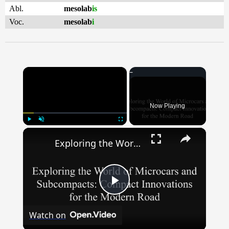
Abl.
mesolab
is
Voc.
mesolab
i
×
Now Playing
×
Play
Unmute
Fullscreen
Exploring the World of Microcars & Subcompacts: Compact Innovations for the Modern Road
Play
Watch on
Video