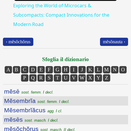
Exploring the World of Microcars &
Subcompacts: Compact Innovations for the
Modern Road
‹ mĕsŏchŏrus
mĕsŏnauta ›
Sfoglia il dizionario
A
B
C
D
E
F
G
H
I
J
K
L
M
N
O
P
Q
R
S
T
U
V
W
X
Y
Z
mĕsē
sost. femm. I decl.
Mĕsembrĭa
sost. femm. I decl.
Mĕsembrĭăcus
agg. I cl.
mĕsēs
sost. masch. I decl.
mĕsŏchŏrus
sost. masch. II decl.