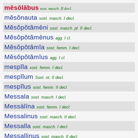
mĕsŏlăbus
sost. masch. II decl.
mĕsŏnauta
sost. masch. I decl.
Mĕsŏpŏtămēni
sost. masch. pl. II decl.
Mĕsŏpŏtămēnus
agg. I cl.
Mĕsŏpŏtămĭa
sost. femm. I decl.
Mĕsŏpŏtămĭus
agg. I cl.
mespĭla
sost. femm. I decl.
mespĭlum
Sost. nt. II decl.
mespĭlus
sost. femm. II decl.
Messala
sost. masch. I decl.
Messālīna
sost. femm. I decl.
Messalinus
sost. masch. II decl.
Messalla
sost. masch. I decl.
Messallinus
sost. masch. II decl.