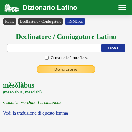
Dizionario Latino
Home
›
Declinatore / Coniugatore
›
mĕsŏlăbus
Declinatore / Coniugatore Latino
Cerca nelle forme flesse
Donazione
mĕsŏlăbus
(mesolabus, mesolabi)
sostantivo maschile II declinazione
Vedi la traduzione di questo lemma