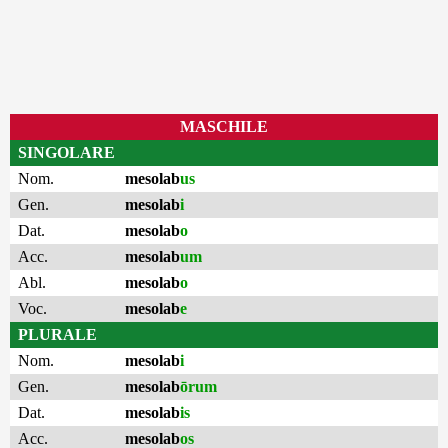
MASCHILE
SINGOLARE
Nom.
mesolab
us
Gen.
mesolab
i
Dat.
mesolab
o
Acc.
mesolab
um
Abl.
mesolab
o
Voc.
mesolab
e
PLURALE
Nom.
mesolab
i
Gen.
mesolab
ōrum
Dat.
mesolab
is
Acc.
mesolab
os