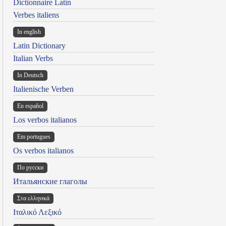
Dictionnaire Latin
Verbes italiens
In english
Latin Dictionary
Italian Verbs
In Deutsch
Italienische Verben
En español
Los verbos italianos
Em portugues
Os verbos italianos
По русски
Итальянские глаголы
Στα ελληνικά
Ιταλικό Λεξικό