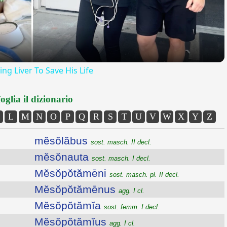
g Liver To Save His Life
oglia il dizionario
L
M
N
O
P
Q
R
S
T
U
V
W
X
Y
Z
mĕsŏlăbus
sost. masch. II decl.
mĕsŏnauta
sost. masch. I decl.
Mĕsŏpŏtămēni
sost. masch. pl. II decl.
Mĕsŏpŏtămēnus
agg. I cl.
Mĕsŏpŏtămĭa
sost. femm. I decl.
Mĕsŏpŏtămĭus
agg. I cl.