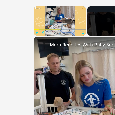
×
Play
Unmute
Fullscreen
Mom Reunites With Baby Son A