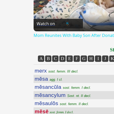
Watch on
Mom Reunites With Baby Son After Donatin
Sf
A
B
C
D
E
F
G
H
I
J
K
merx
sost. femm. III decl.
mĕsa
agg. I cl.
mĕsancŭla
sost. femm. I decl.
mĕsancylum
Sost. nt. II decl.
mĕsaulŏs
sost. femm. II decl.
mĕsē
sost. femm. I decl.