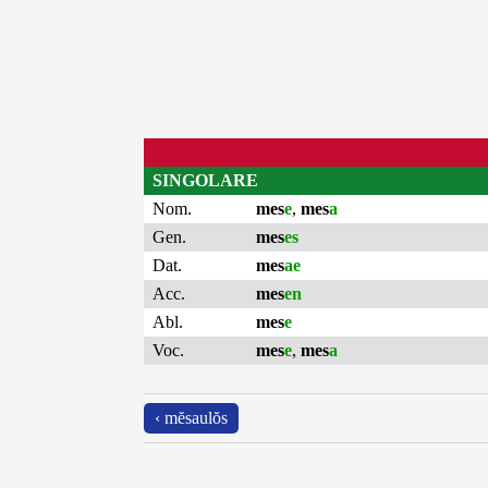
SINGOLARE
Nom.
mes
e
,
mes
a
Gen.
mes
es
Dat.
mes
ae
Acc.
mes
en
Abl.
mes
e
Voc.
mes
e
,
mes
a
‹ mĕsaulŏs