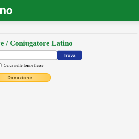
ino
e / Coniugatore Latino
Cerca nelle forme flesse
Donazione