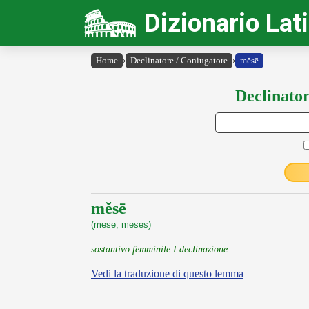
Dizionario Lat
Home
›
Declinatore / Coniugatore
›
mĕsē
Declinator
mĕsē
(mese, meses)
sostantivo femminile I declinazione
Vedi la traduzione di questo lemma