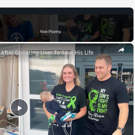
Now Playing
×
fter Donating Liver To Save His Life
Play
Video