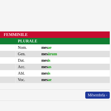
FEMMINILE
PLURALE
Nom.
mes
ae
Gen.
mes
ārum
Dat.
mes
is
Acc.
mes
as
Abl.
mes
is
Voc.
mes
ae
Mĕsembrĭa ›