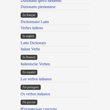
Dizionario greco moderno
Dizionario piemontese
En français
Dictionnaire Latin
Verbes italiens
In english
Latin Dictionary
Italian Verbs
In Deutsch
Italienische Verben
En español
Los verbos italianos
Em portugues
Os verbos italianos
По русски
Итальянские глаголы