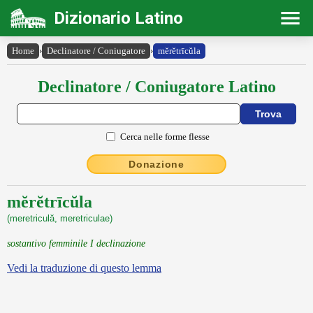
Dizionario Latino
Home
›
Declinatore / Coniugatore
›
mĕrĕtrīcŭla
Declinatore / Coniugatore Latino
Cerca nelle forme flesse
Donazione
mĕrĕtrīcŭla
(meretriculă, meretriculae)
sostantivo femminile I declinazione
Vedi la traduzione di questo lemma