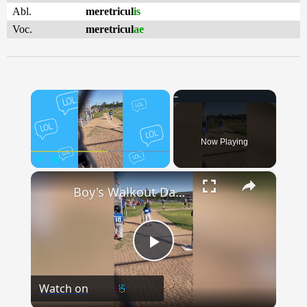
Abl.
meretricul
is
Voc.
meretricul
ae
×
Now Playing
×
Play
Unmute
Fullscreen
Boy's Walkout Dance to First Base Goes Viral | Happily TV
Play
Watch on
Video