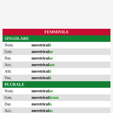
FEMMINILE
SINGOLARE
Nom.
meretricul
ă
Gen.
meretricul
ae
Dat.
meretricul
ae
Acc.
meretricul
am
Abl.
meretricul
ā
Voc.
meretricul
ă
PLURALE
Nom.
meretricul
ae
Gen.
meretricul
ārum
Dat.
meretricul
is
Acc.
meretricul
as