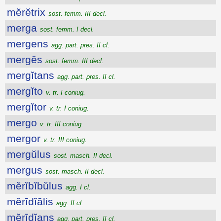
mĕrĕtrix
sost. femm. III decl.
merga
sost. femm. I decl.
mergens
agg. part. pres. II cl.
mergĕs
sost. femm. III decl.
mergĭtans
agg. part. pres. II cl.
mergĭto
v. tr. I coniug.
mergĭtor
v. tr. I coniug.
mergo
v. tr. III coniug.
mergor
v. tr. III coniug.
mergŭlus
sost. masch. II decl.
mergus
sost. masch. II decl.
mĕrĭbĭbŭlus
agg. I cl.
mĕrīdĭālis
agg. II cl.
mĕrīdĭans
agg. part. pres. II cl.