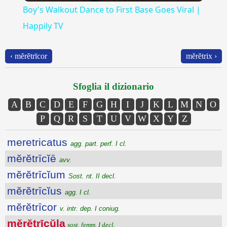
Boy's Walkout Dance to First Base Goes Viral |
Happily TV
‹ mĕrĕtrīcor
mĕrĕtrix ›
Sfoglia il dizionario
A
B
C
D
E
F
G
H
I
J
K
L
M
N
O
P
Q
R
S
T
U
V
W
X
Y
Z
meretricatus
agg. part. perf. I cl.
mĕrĕtrīcĭē
avv.
mĕrĕtrīcĭum
Sost. nt. II decl.
mĕrĕtrīcĭus
agg. I cl.
mĕrĕtrīcor
v. intr. dep. I coniug.
mĕrĕtrīcŭla
sost. femm. I decl.