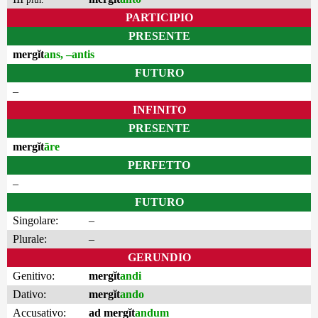
PARTICIPIO
PRESENTE
mergĭt
ans, –antis
FUTURO
–
INFINITO
PRESENTE
mergĭt
āre
PERFETTO
–
FUTURO
Singolare:
–
Plurale:
–
GERUNDIO
Genitivo:
mergĭt
andi
Dativo:
mergĭt
ando
Accusativo:
ad mergĭt
andum