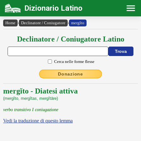
Dizionario Latino
Home
›
Declinatore / Coniugatore
›
mergĭto
Declinatore / Coniugatore Latino
Cerca nelle forme flesse
Donazione
mergĭto - Diatesi attiva
(mergĭto, mergĭtas, mergĭtāre)
verbo transitivo I coniugazione
Vedi la traduzione di questo lemma