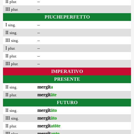
II
–
plur.
III
–
plur.
PIUCHEPERFETTO
I
–
sing.
II
–
sing.
III
–
sing.
I
–
plur.
II
–
plur.
III
–
plur.
IMPERATIVO
PRESENTE
II
mergĭt
a
sing.
II
mergĭt
āte
plur.
FUTURO
II
mergĭt
āto
sing.
III
mergĭt
āto
sing.
II
mergĭt
atōte
plur.
III
mergĭt
anto
plur.