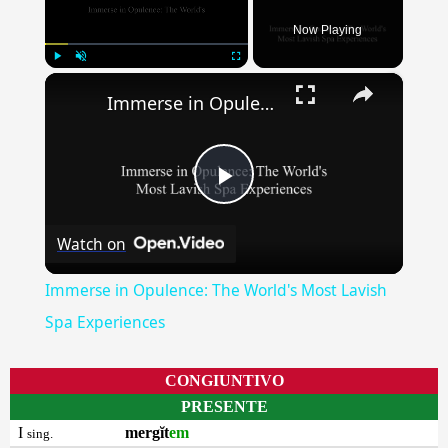
Now Playing
×
Play
Unmute
Fullscreen
Immerse in Opulence: The World's Most Lavish Spa Experiences
Play
Watch on
Video
Immerse in Opulence: The World's Most Lavish
Spa Experiences
CONGIUNTIVO
PRESENTE
I
mergĭt
em
sing.