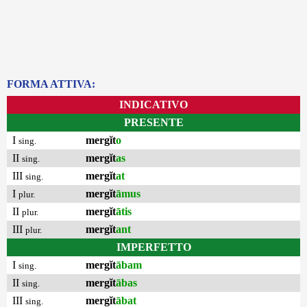
FORMA ATTIVA:
INDICATIVO
PRESENTE
I
mergĭt
o
sing.
II
mergĭt
as
sing.
III
mergĭt
at
sing.
I
mergĭt
āmus
plur.
II
mergĭt
ātis
plur.
III
mergĭt
ant
plur.
IMPERFETTO
I
mergĭt
ābam
sing.
II
mergĭt
ābas
sing.
III
mergĭt
ābat
sing.