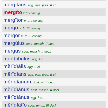
mergĭtans
agg. part. pres. II cl.
mergĭto
v. tr. I coniug.
mergĭtor
v. tr. I coniug.
mergo
v. tr. III coniug.
mergor
v. tr. III coniug.
mergŭlus
sost. masch. II decl.
mergus
sost. masch. II decl.
mĕrĭbĭbŭlus
agg. I cl.
mĕrīdĭālis
agg. II cl.
mĕrīdĭans
agg. part. pres. II cl.
mĕrīdĭānum
Sost. nt. II decl.
mĕrīdĭānus
sost. masch. II decl.
mĕrīdĭānus
agg. I cl.
mĕrīdĭātĭo
sost. femm. III decl.