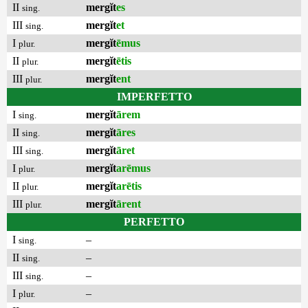
II
mergĭt
es
sing.
III
mergĭt
et
sing.
I
mergĭt
ēmus
plur.
II
mergĭt
ētis
plur.
III
mergĭt
ent
plur.
IMPERFETTO
I
mergĭt
ārem
sing.
II
mergĭt
āres
sing.
III
mergĭt
āret
sing.
I
mergĭt
arēmus
plur.
II
mergĭt
arētis
plur.
III
mergĭt
ārent
plur.
PERFETTO
I
–
sing.
II
–
sing.
III
–
sing.
I
–
plur.