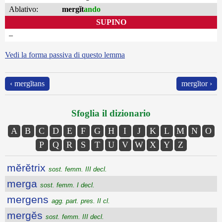
Ablativo:
mergĭt
ando
SUPINO
–
Vedi la forma passiva di questo lemma
‹ mergĭtans
mergĭtor ›
Sfoglia il dizionario
A
B
C
D
E
F
G
H
I
J
K
L
M
N
O
P
Q
R
S
T
U
V
W
X
Y
Z
mĕrĕtrix
sost. femm. III decl.
merga
sost. femm. I decl.
mergens
agg. part. pres. II cl.
mergĕs
sost. femm. III decl.