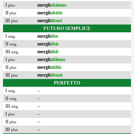
I
mergĭt
abāmus
plur.
II
mergĭt
abātis
plur.
III
mergĭt
ābant
plur.
FUTURO SEMPLICE
I
mergĭt
ābo
sing.
II
mergĭt
ābis
sing.
III
mergĭt
ābit
sing.
I
mergĭt
abĭmus
plur.
II
mergĭt
abĭtis
plur.
III
mergĭt
ābunt
plur.
PERFETTO
I
–
sing.
II
–
sing.
III
–
sing.
I
–
plur.
II
–
plur.
III
–
plur.