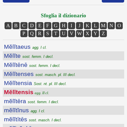
Sfoglia il dizionario
A
B
C
D
E
F
G
H
I
J
K
L
M
N
O
P
Q
R
S
T
U
V
W
X
Y
Z
Mĕlĭtaeus
agg. I cl.
Mĕlĭte
sost. femm. I decl.
Mĕlĭtēnē
sost. femm. I decl.
Mĕlĭtenses
sost. masch. pl. III decl.
Mĕlĭtensia
Sost. nt. pl. III decl.
Mĕlĭtensis
agg. II cl.
mĕlĭtēra
sost. femm. I decl.
mĕlĭtĭnus
agg. I cl.
mĕlĭtītēs
sost. masch. I decl.