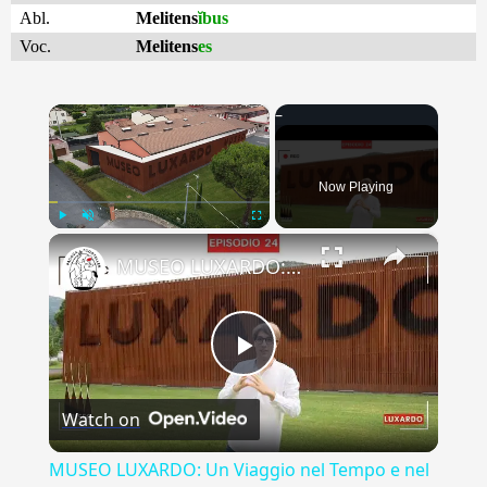
Abl.
Melitens
ĭbus
Voc.
Melitens
es
×
Now Playing
×
Play
Unmute
Fullscreen
MUSEO LUXARDO: Un Viaggio nel Tempo e nel Gusto
Play
Watch on
Video
MUSEO LUXARDO: Un Viaggio nel Tempo e nel