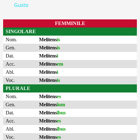
Gusto
FEMMINILE
SINGOLARE
Nom.
Melitens
is
Gen.
Melitens
is
Dat.
Melitens
i
Acc.
Melitens
em
Abl.
Melitens
i
Voc.
Melitens
is
PLURALE
Nom.
Melitens
es
Gen.
Melitens
ĭum
Dat.
Melitens
ĭbus
Acc.
Melitens
es
Abl.
Melitens
ĭbus
Voc.
Melitens
es