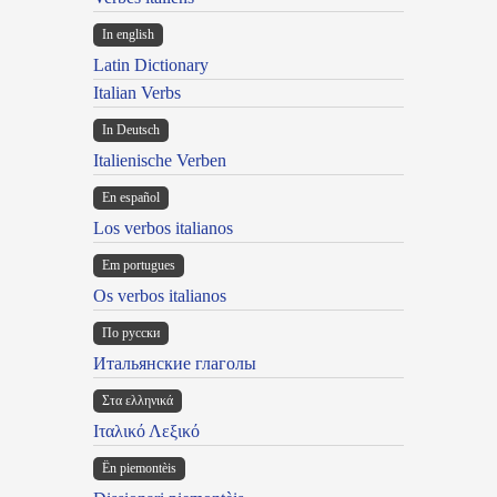
In english
Latin Dictionary
Italian Verbs
In Deutsch
Italienische Verben
En español
Los verbos italianos
Em portugues
Os verbos italianos
По русски
Итальянские глаголы
Στα ελληνικά
Ιταλικό Λεξικό
Ën piemontèis