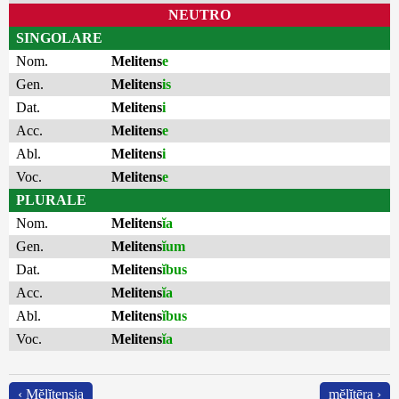
NEUTRO
SINGOLARE
Nom.
Melitens
e
Gen.
Melitens
is
Dat.
Melitens
i
Acc.
Melitens
e
Abl.
Melitens
i
Voc.
Melitens
e
PLURALE
Nom.
Melitens
ĭa
Gen.
Melitens
ĭum
Dat.
Melitens
ĭbus
Acc.
Melitens
ĭa
Abl.
Melitens
ĭbus
Voc.
Melitens
ĭa
‹ Mĕlĭtensia
mĕlĭtēra ›