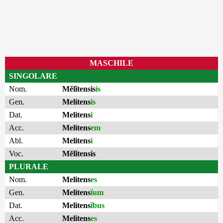
MASCHILE
SINGOLARE
Nom.
Mĕlĭtensis
is
Gen.
Melitens
is
Dat.
Melitens
i
Acc.
Melitens
em
Abl.
Melitens
i
Voc.
Mĕlĭtensis
PLURALE
Nom.
Melitens
es
Gen.
Melitens
ĭum
Dat.
Melitens
ĭbus
Acc.
Melitens
es