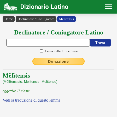
Dizionario Latino
Home
›
Declinatore / Coniugatore
›
Mĕlĭtensis
Declinatore / Coniugatore Latino
Cerca nelle forme flesse
Donazione
Mĕlĭtensis
(Mĕlĭtensisis, Melitensis, Melitense)
aggettivo II classe
Vedi la traduzione di questo lemma