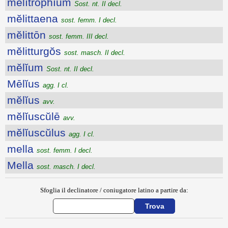
mĕlĭtrŏphīum
Sost. nt. II decl.
mĕlittaena
sost. femm. I decl.
mĕlittōn
sost. femm. III decl.
mĕlitturgŏs
sost. masch. II decl.
mĕlĭum
Sost. nt. II decl.
Mēlĭus
agg. I cl.
mĕlĭus
avv.
mĕlĭuscŭlē
avv.
mĕlĭuscŭlus
agg. I cl.
mella
sost. femm. I decl.
Mella
sost. masch. I decl.
Sfoglia il declinatore / coniugatore latino a partire da: