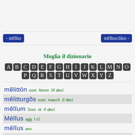
‹ mĕlĭus
mĕlĭuscŭlus ›
Sfoglia il dizionario
A
B
C
D
E
F
G
H
I
J
K
L
M
N
O
P
Q
R
S
T
U
V
W
X
Y
Z
mĕlittōn
sost. femm. III decl.
mĕlitturgŏs
sost. masch. II decl.
mĕlĭum
Sost. nt. II decl.
Mēlĭus
agg. I cl.
mĕlĭus
avv.