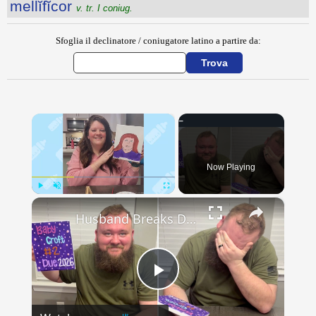
mellĭfĭcor
v. tr. I coniug.
Sfoglia il declinatore / coniugatore latino a partire da:
×
Now Playing
×
Play
Unmute
Fullscreen
Husband Breaks Down When Wife Paints Pregnancy Reveal
Play