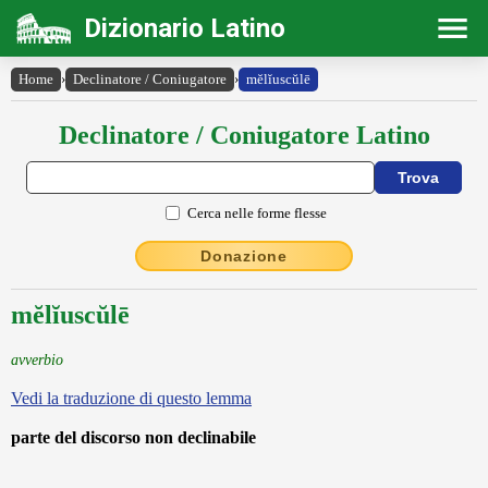
Dizionario Latino
Home
›
Declinatore / Coniugatore
›
mĕlĭuscŭlē
Declinatore / Coniugatore Latino
Cerca nelle forme flesse
Donazione
mĕlĭuscŭlē
avverbio
Vedi la traduzione di questo lemma
parte del discorso non declinabile