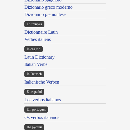
Dizionario greco moderno
Dizionario piemontese
En français
Dictionnaire Latin
Verbes italiens
In english
Latin Dictionary
Italian Verbs
In Deutsch
Italienische Verben
En español
Los verbos italianos
Em portugues
Os verbos italianos
По русски