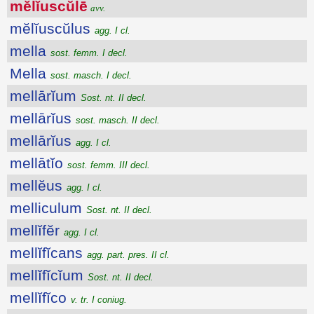
mĕlĭuscŭlē
avv.
mĕlĭuscŭlus
agg. I cl.
mella
sost. femm. I decl.
Mella
sost. masch. I decl.
mellārĭum
Sost. nt. II decl.
mellārĭus
sost. masch. II decl.
mellārĭus
agg. I cl.
mellātĭo
sost. femm. III decl.
mellĕus
agg. I cl.
melliculum
Sost. nt. II decl.
mellĭfĕr
agg. I cl.
mellĭfĭcans
agg. part. pres. II cl.
mellĭfĭcĭum
Sost. nt. II decl.
mellĭfĭco
v. tr. I coniug.