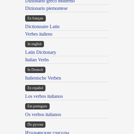
Dizionario greco moderno
Dizionario piemontese
En français
Dictionnaire Latin
Verbes italiens
In english
Latin Dictionary
Italian Verbs
In Deutsch
Italienische Verben
En español
Los verbos italianos
Em portugues
Os verbos italianos
По русски
Итальянские глаголы