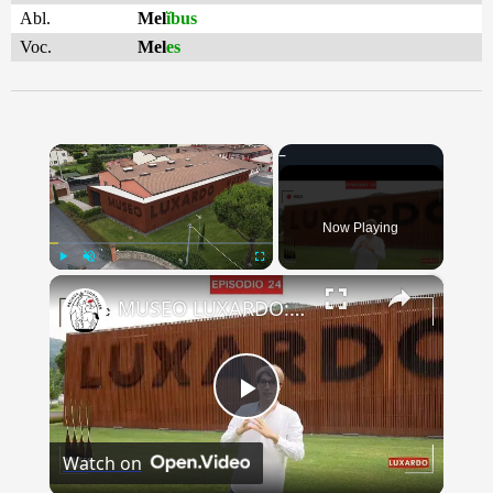
Abl.
Mel
ĭbus
Voc.
Mel
es
×
Now Playing
×
Play
Unmute
Fullscreen
MUSEO LUXARDO: Un Viaggio nel Tempo e nel Gusto
Play
Watch on
Video