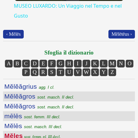
MUSEO LUXARDO: Un Viaggio nel Tempo e nel
Gusto
‹ Mĕlēs
Mĕlētēus ›
Sfoglia il dizionario
A
B
C
D
E
F
G
H
I
J
K
L
M
N
O
P
Q
R
S
T
U
V
W
X
Y
Z
Mĕlĕăgrius
agg. I cl.
Mĕlĕăgros
sost. masch. II decl.
Mĕlĕăgros
sost. masch. II decl.
mēlēs
sost. femm. III decl.
Mĕlēs
sost. masch. III decl.
Mĕles
sost. femm. pl. III decl.