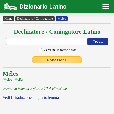
Dizionario Latino
Home
›
Declinatore / Coniugatore
›
Mĕles
Declinatore / Coniugatore Latino
Cerca nelle forme flesse
Donazione
Mĕles
(Meles, Melĭum)
sostantivo femminile plurale III declinazione
Vedi la traduzione di questo lemma