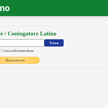
ino
e / Coniugatore Latino
Cerca nelle forme flesse
Donazione