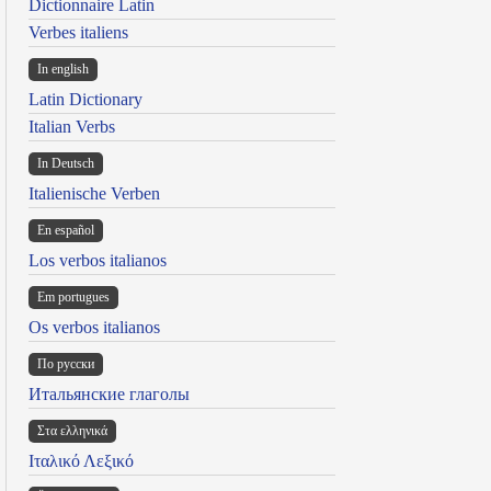
Dictionnaire Latin
Verbes italiens
In english
Latin Dictionary
Italian Verbs
In Deutsch
Italienische Verben
En español
Los verbos italianos
Em portugues
Os verbos italianos
По русски
Итальянские глаголы
Στα ελληνικά
Ιταλικό Λεξικό