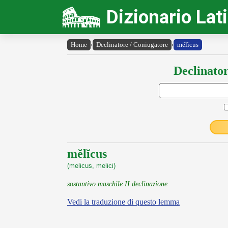
Dizionario Lat
Home
›
Declinatore / Coniugatore
›
mĕlĭcus
Declinator
mĕlĭcus
(melicus, melici)
sostantivo maschile II declinazione
Vedi la traduzione di questo lemma