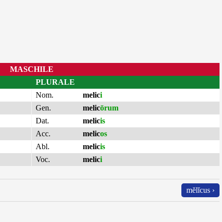
MASCHILE
PLURALE
Nom.
melic
i
Gen.
melic
ōrum
Dat.
melic
is
Acc.
melic
os
Abl.
melic
is
Voc.
melic
i
mĕlĭcus ›