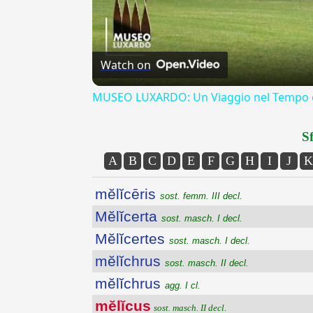
Watch on
MUSEO LUXARDO: Un Viaggio nel Tempo e
Sf
A
B
C
D
E
F
G
H
I
J
K
mĕlĭcēris
sost. femm. III decl.
Mĕlĭcerta
sost. masch. I decl.
Mĕlĭcertes
sost. masch. I decl.
mĕlĭchrus
sost. masch. II decl.
mĕlĭchrus
agg. I cl.
mĕlĭcus
sost. masch. II decl.