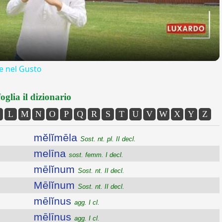
 nel Gusto
oglia il dizionario
L
M
N
O
P
Q
R
S
T
U
V
W
X
Y
Z
mĕlĭmēla
Sost. nt. pl. II decl.
melīna
sost. femm. I decl.
mēlĭnum
Sost. nt. II decl.
Mēlĭnum
Sost. nt. II decl.
mēlĭnus
agg. I cl.
mēlīnus
agg. I cl.