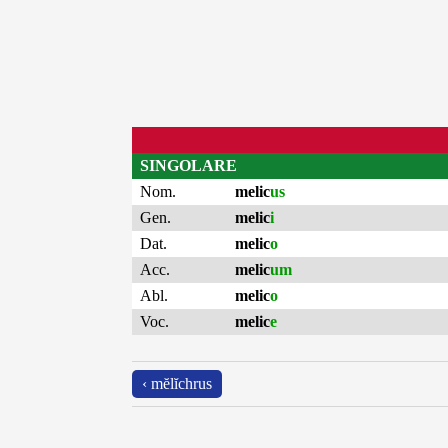
SINGOLARE
Nom.
melic
us
Gen.
melic
i
Dat.
melic
o
Acc.
melic
um
Abl.
melic
o
Voc.
melic
e
‹ mĕlĭchrus