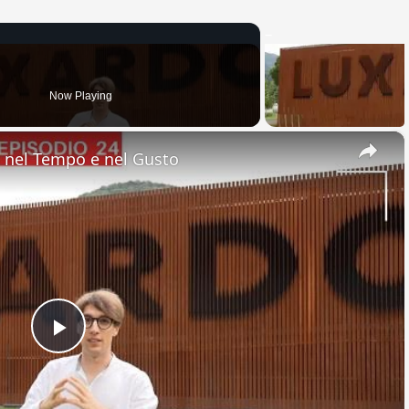
Now Playing
×
nel Tempo e nel Gusto
Play
Video