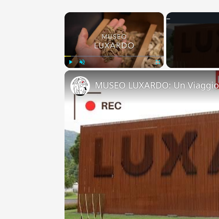
×
Play
Unmute
Fullscreen
MUSEO LUXARDO: Un Viaggio 