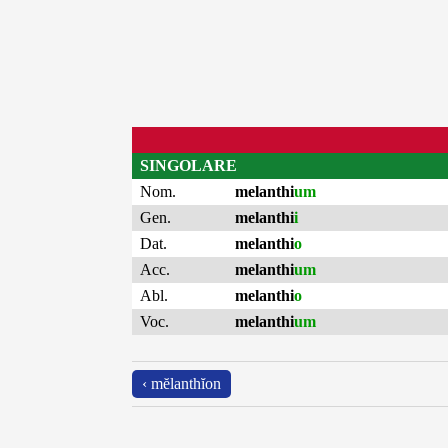
SINGOLARE
Nom.
melanthi
um
Gen.
melanthi
i
Dat.
melanthi
o
Acc.
melanthi
um
Abl.
melanthi
o
Voc.
melanthi
um
‹ mĕlanthĭon