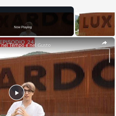
Now Playing
×
nel Tempo e nel Gusto
Play
Video