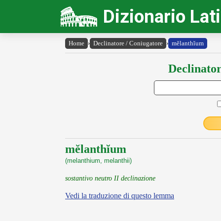
Dizionario Lat
Home
›
Declinatore / Coniugatore
›
mĕlanthĭum
Declinator
mĕlanthĭum
(melanthium, melanthii)
sostantivo neutro II declinazione
Vedi la traduzione di questo lemma