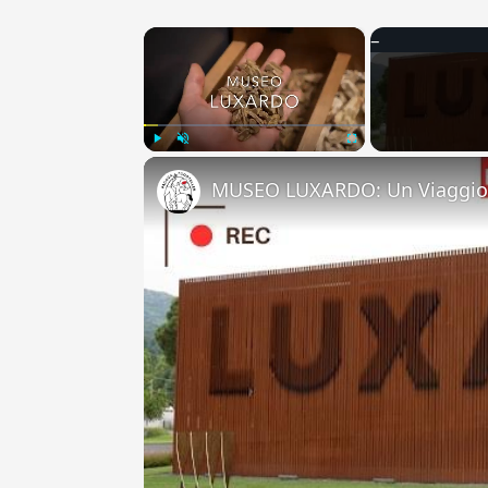
×
Play
Unmute
Fullscreen
MUSEO LUXARDO: Un Viaggio 