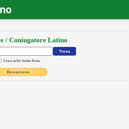
ino
e / Coniugatore Latino
Cerca nelle forme flesse
Donazione