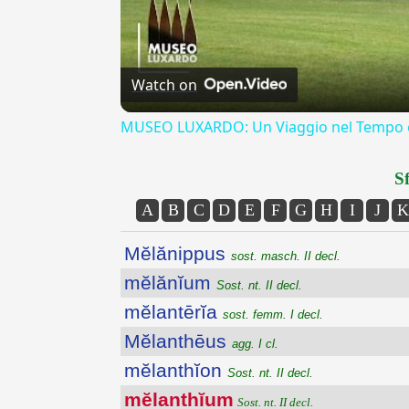
Watch on
MUSEO LUXARDO: Un Viaggio nel Tempo e
Sf
A
B
C
D
E
F
G
H
I
J
K
Mĕlănippus
sost. masch. II decl.
mĕlănĭum
Sost. nt. II decl.
mĕlantērĭa
sost. femm. I decl.
Mĕlanthēus
agg. I cl.
mĕlanthĭon
Sost. nt. II decl.
mĕlanthĭum
Sost. nt. II decl.