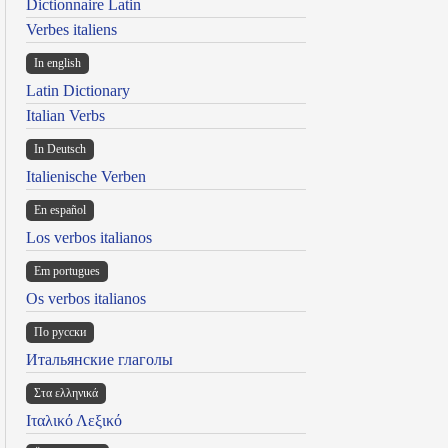
Dictionnaire Latin
Verbes italiens
In english
Latin Dictionary
Italian Verbs
In Deutsch
Italienische Verben
En español
Los verbos italianos
Em portugues
Os verbos italianos
По русски
Итальянские глаголы
Στα ελληνικά
Ιταλικό Λεξικό