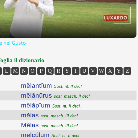
 nel Gusto
oglia il dizionario
L
M
N
O
P
Q
R
S
T
U
V
W
X
Y
Z
mĕlantĭum
Sost. nt. II decl.
mĕlănūrus
sost. masch. II decl.
mēlăpĭum
Sost. nt. II decl.
mĕlās
sost. masch. III decl.
Mĕlās
sost. masch. III decl.
melcŭlum
Sost. nt. II decl.