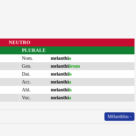
NEUTRO
PLURALE
Nom.
melanthi
a
Gen.
melanthi
ōrum
Dat.
melanthi
is
Acc.
melanthi
a
Abl.
melanthi
is
Voc.
melanthi
a
Mĕlanthĭus ›