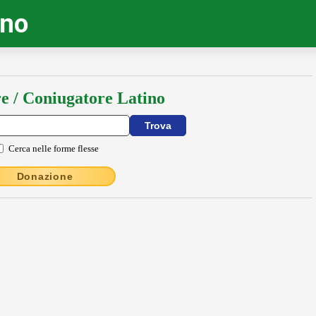
ino
e / Coniugatore Latino
Cerca nelle forme flesse
Donazione