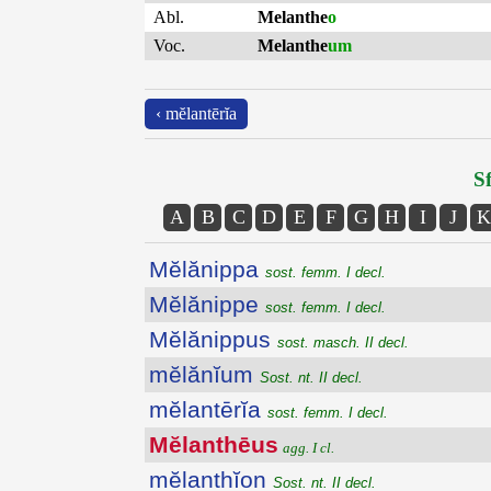
Abl.
Melanthe
o
Voc.
Melanthe
um
‹ mĕlantērĭa
Sf
A
B
C
D
E
F
G
H
I
J
K
Mĕlănippa
sost. femm. I decl.
Mĕlănippe
sost. femm. I decl.
Mĕlănippus
sost. masch. II decl.
mĕlănĭum
Sost. nt. II decl.
mĕlantērĭa
sost. femm. I decl.
Mĕlanthēus
agg. I cl.
mĕlanthĭon
Sost. nt. II decl.