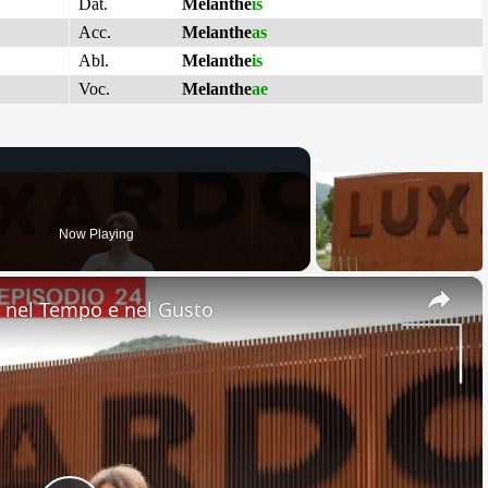
Dat.
Melanthe
is
Acc.
Melanthe
as
Abl.
Melanthe
is
Voc.
Melanthe
ae
Now Playing
×
nel Tempo e nel Gusto