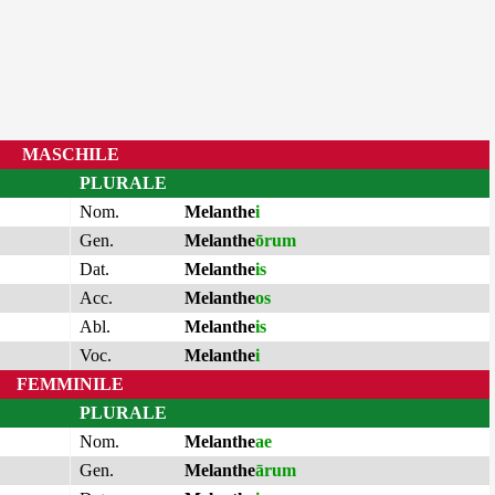
MASCHILE
PLURALE
Nom.
Melanthe
i
Gen.
Melanthe
ōrum
Dat.
Melanthe
is
Acc.
Melanthe
os
Abl.
Melanthe
is
Voc.
Melanthe
i
FEMMINILE
PLURALE
Nom.
Melanthe
ae
Gen.
Melanthe
ārum