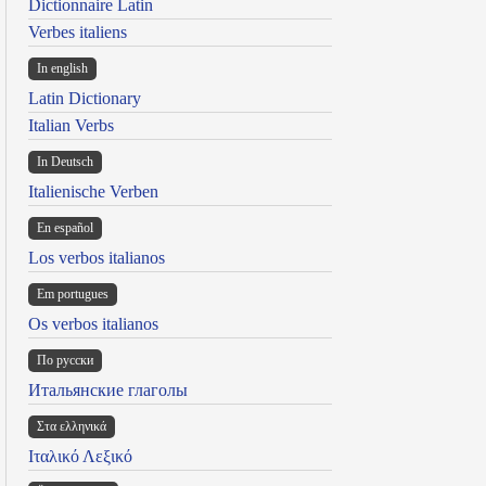
Dictionnaire Latin
Verbes italiens
In english
Latin Dictionary
Italian Verbs
In Deutsch
Italienische Verben
En español
Los verbos italianos
Em portugues
Os verbos italianos
По русски
Итальянские глаголы
Στα ελληνικά
Ιταλικό Λεξικό