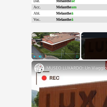
Dat.
Melanthe
ae
Acc.
Melanthe
am
Abl.
Melanthe
ā
Voc.
Melanthe
ă
×
Play
Unmute
Fullscreen
MUSEO LUXARDO: Un Viaggio 