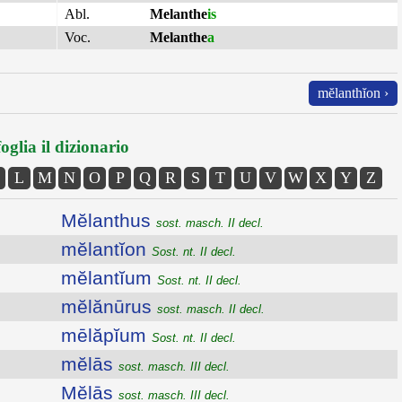
Abl.
Melanthe
is
Voc.
Melanthe
a
mĕlanthĭon ›
oglia il dizionario
L
M
N
O
P
Q
R
S
T
U
V
W
X
Y
Z
Mĕlanthus
sost. masch. II decl.
mĕlantĭon
Sost. nt. II decl.
mĕlantĭum
Sost. nt. II decl.
mĕlănūrus
sost. masch. II decl.
mēlăpĭum
Sost. nt. II decl.
mĕlās
sost. masch. III decl.
Mĕlās
sost. masch. III decl.