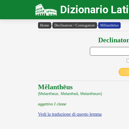
Dizionario Lat
Home
›
Declinatore / Coniugatore
›
Mĕlanthēus
Declinator
Mĕlanthēus
(Melantheus, Melantheă, Melantheum)
aggettivo I classe
Vedi la traduzione di questo lemma