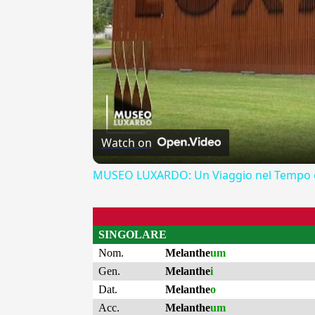
Watch on
MUSEO LUXARDO: Un Viaggio nel Tempo e
SINGOLARE
Nom.
Melanthe
um
Gen.
Melanthe
i
Dat.
Melanthe
o
Acc.
Melanthe
um