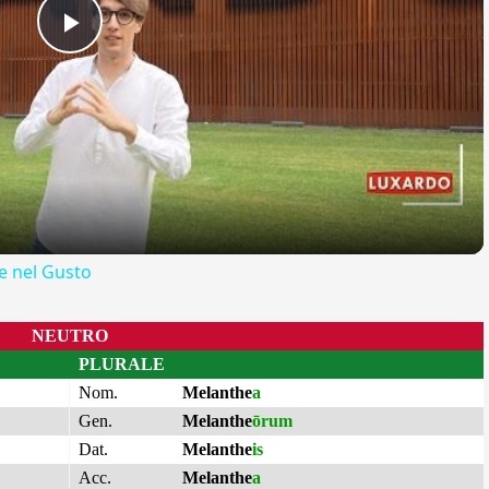
Play
Video
 nel Gusto
NEUTRO
PLURALE
Nom.
Melanthe
a
Gen.
Melanthe
ōrum
Dat.
Melanthe
is
Acc.
Melanthe
a