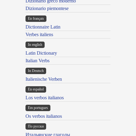
Dizionario greco moderno
Dizionario piemontese
En français
Dictionnaire Latin
Verbes italiens
In english
Latin Dictionary
Italian Verbs
In Deutsch
Italienische Verben
En español
Los verbos italianos
Em portugues
Os verbos italianos
По русски
Итальянские глаголы