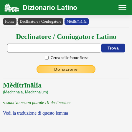
Dizionario Latino
Home
›
Declinatore / Coniugatore
›
Mĕdĭtrīnālĭa
Declinatore / Coniugatore Latino
Cerca nelle forme flesse
Donazione
Mĕdĭtrīnālĭa
(Meditrinala, Meditrinalum)
sostantivo neutro plurale III declinazione
Vedi la traduzione di questo lemma