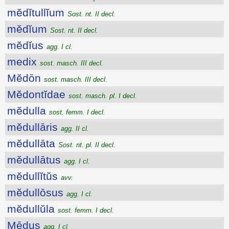
mĕdĭtullĭum
Sost. nt. II decl.
mĕdĭum
Sost. nt. II decl.
mĕdĭus
agg. I cl.
medix
sost. masch. III decl.
Mĕdōn
sost. masch. III decl.
Mĕdontĭdae
sost. masch. pl. I decl.
mĕdulla
sost. femm. I decl.
mĕdullāris
agg. II cl.
mĕdullāta
Sost. nt. pl. II decl.
mĕdullātus
agg. I cl.
mĕdullĭtŭs
avv.
mĕdullōsus
agg. I cl.
mĕdullŭla
sost. femm. I decl.
Mēdus
agg. I cl.