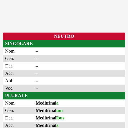
NEUTRO
SINGOLARE
Nom.
–
Gen.
–
Dat.
–
Acc.
–
Abl.
–
Voc.
–
PLURALE
Nom.
Meditrinal
a
Gen.
Meditrinal
um
Dat.
Meditrinal
ĭbus
Acc.
Meditrinal
a