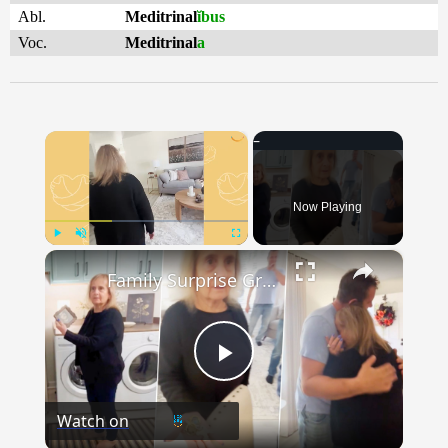
Abl.
Meditrinal
ĭbus
Voc.
Meditrinal
a
×
Now Playing
×
Play
Unmute
Fullscreen
Family Surprise Grandma With Dream Home After Shock Passing Of Husband
Play
Watch on
Video