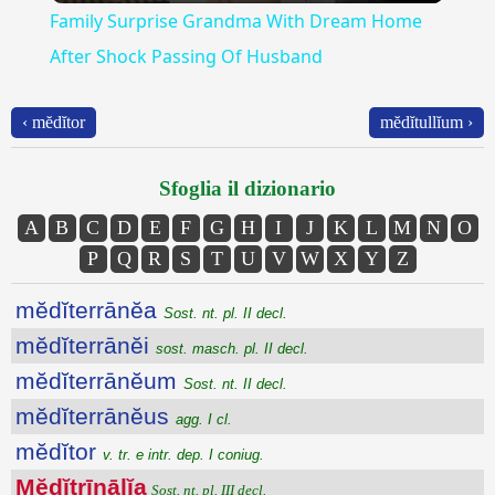
Family Surprise Grandma With Dream Home
After Shock Passing Of Husband
‹ mĕdĭtor
mĕdĭtullĭum ›
Sfoglia il dizionario
A
B
C
D
E
F
G
H
I
J
K
L
M
N
O
P
Q
R
S
T
U
V
W
X
Y
Z
mĕdĭterrānĕa
Sost. nt. pl. II decl.
mĕdĭterrānĕi
sost. masch. pl. II decl.
mĕdĭterrānĕum
Sost. nt. II decl.
mĕdĭterrānĕus
agg. I cl.
mĕdĭtor
v. tr. e intr. dep. I coniug.
Mĕdĭtrīnālĭa
Sost. nt. pl. III decl.