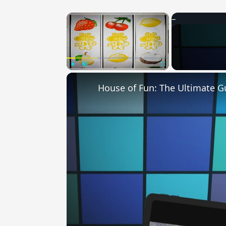
×
Play
Unmute
Fullscreen
House of Fun: The Ultimate G