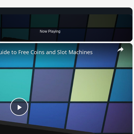
Now Playing
×
uide to Free Coins and Slot Machines
Play
Video