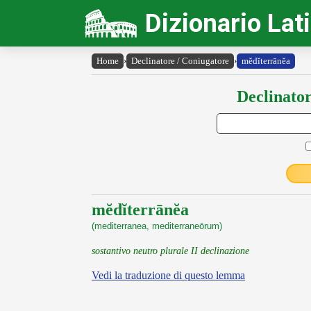
Dizionario Lat
Home
›
Declinatore / Coniugatore
›
mĕdĭterrānĕa
Declinator
mĕdĭterrānĕa
(mediterranea, mediterraneōrum)
sostantivo neutro plurale II declinazione
Vedi la traduzione di questo lemma