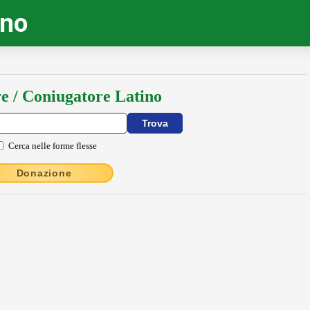
ino
e / Coniugatore Latino
Cerca nelle forme flesse
Donazione