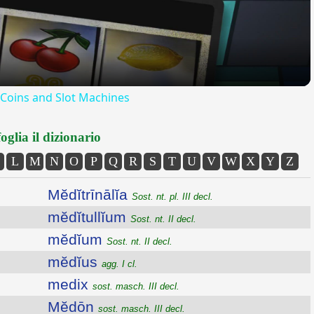
 Coins and Slot Machines
oglia il dizionario
L
M
N
O
P
Q
R
S
T
U
V
W
X
Y
Z
Mĕdĭtrīnālĭa
Sost. nt. pl. III decl.
mĕdĭtullĭum
Sost. nt. II decl.
mĕdĭum
Sost. nt. II decl.
mĕdĭus
agg. I cl.
medix
sost. masch. III decl.
Mĕdōn
sost. masch. III decl.