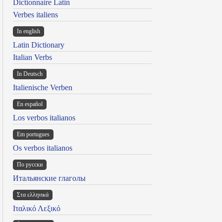
Dictionnaire Latin
Verbes italiens
In english
Latin Dictionary
Italian Verbs
In Deutsch
Italienische Verben
En español
Los verbos italianos
Em portugues
Os verbos italianos
По русски
Итальянские глаголы
Στα ελληνικά
Ιταλικό Λεξικό