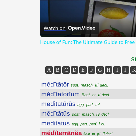
Watch on
House of Fun: The Ultimate Guide to Free
Sf
A
B
C
D
E
F
G
H
I
J
K
mĕdĭtātŏr
sost. masch. III decl.
mĕdĭtātōrĭum
Sost. nt. II decl.
meditatūrūs
agg. part. fut.
mĕdĭtātŭs
sost. masch. IV decl.
meditatus
agg. part. perf. I cl.
mĕdĭterrānĕa
Sost. nt. pl. II decl.