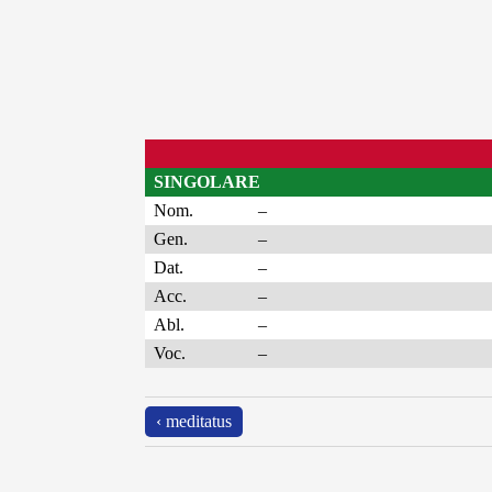
SINGOLARE
Nom.
–
Gen.
–
Dat.
–
Acc.
–
Abl.
–
Voc.
–
‹ meditatus