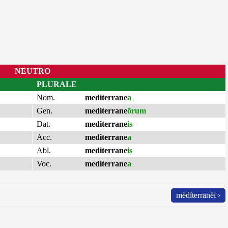
NEUTRO
PLURALE
Nom.
mediterrane
a
Gen.
mediterrane
ōrum
Dat.
mediterrane
is
Acc.
mediterrane
a
Abl.
mediterrane
is
Voc.
mediterrane
a
mĕdĭterrānĕi ›