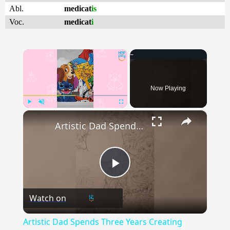
Abl.
medicat
is
Voc.
medicat
i
×
Now Playing
×
Play
Unmute
Fullscreen
Artistic Dad Spends Three Years Creating Amazing Disney Mural On Daughter's Wall | Happily TV
Play
Watch on
Video
Artistic Dad Spends Three Years Creating