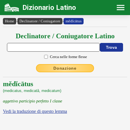
Dizionario Latino
Home
›
Declinatore / Coniugatore
›
mĕdĭcātus
Declinatore / Coniugatore Latino
Cerca nelle forme flesse
Donazione
mĕdĭcātus
(medicatus, medicată, medicatum)
aggettivo participio perfetto I classe
Vedi la traduzione di questo lemma