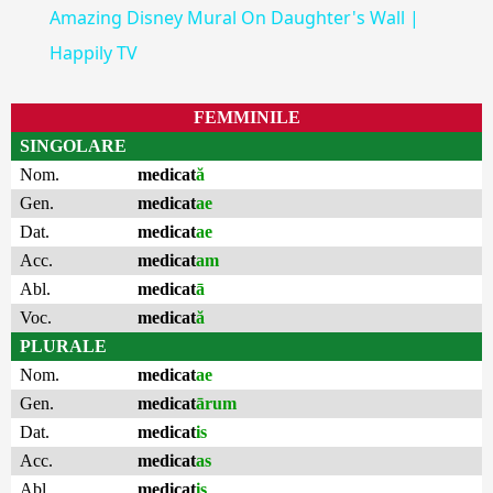
Amazing Disney Mural On Daughter's Wall |
Happily TV
FEMMINILE
SINGOLARE
Nom.
medicat
ă
Gen.
medicat
ae
Dat.
medicat
ae
Acc.
medicat
am
Abl.
medicat
ā
Voc.
medicat
ă
PLURALE
Nom.
medicat
ae
Gen.
medicat
ārum
Dat.
medicat
is
Acc.
medicat
as
Abl.
medicat
is