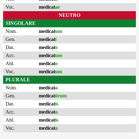
Voc.
medicat
ae
NEUTRO
SINGOLARE
Nom.
medicat
um
Gen.
medicat
i
Dat.
medicat
o
Acc.
medicat
um
Abl.
medicat
o
Voc.
medicat
um
PLURALE
Nom.
medicat
a
Gen.
medicat
ōrum
Dat.
medicat
is
Acc.
medicat
a
Abl.
medicat
is
Voc.
medicat
a