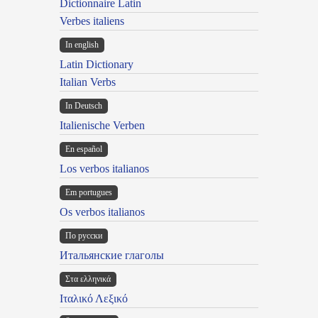
Dictionnaire Latin
Verbes italiens
In english
Latin Dictionary
Italian Verbs
In Deutsch
Italienische Verben
En español
Los verbos italianos
Em portugues
Os verbos italianos
По русски
Итальянские глаголы
Στα ελληνικά
Ιταλικό Λεξικό