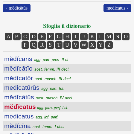
‹ mĕdĭcātŭs
medicatus ›
Sfoglia il dizionario
A
B
C
D
E
F
G
H
I
J
K
L
M
N
O
P
Q
R
S
T
U
V
W
X
Y
Z
mĕdĭcans
agg. part. pres. II cl.
mĕdĭcātĭo
sost. femm. III decl.
mĕdĭcātŏr
sost. masch. III decl.
medicatūrūs
agg. part. fut.
mĕdĭcātŭs
sost. masch. IV decl.
mĕdĭcātus
agg. part. perf. I cl.
medicatus
agg. inf. perf.
mĕdĭcīna
sost. femm. I decl.