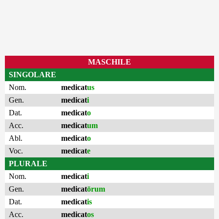
MASCHILE
SINGOLARE
Nom.
medicat
us
Gen.
medicat
i
Dat.
medicat
o
Acc.
medicat
um
Abl.
medicat
o
Voc.
medicat
e
PLURALE
Nom.
medicat
i
Gen.
medicat
ōrum
Dat.
medicat
is
Acc.
medicat
os