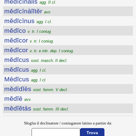
mĕdĭcīnālis
agg. II cl.
mĕdĭcīnālĭtĕr
avv.
mĕdĭcīnus
agg. I cl.
mĕdĭco
v. tr. I coniug.
mĕdĭcor
v. tr. I coniug.
mĕdĭcor
v. tr. e intr. dep. I coniug.
mĕdĭcus
sost. masch. II decl.
mĕdĭcus
agg. I cl.
Mēdĭcus
agg. I cl.
mĕdīdĭēs
sost. femm. V decl.
mĕdĭē
avv.
mĕdĭĕtās
sost. femm. III decl.
Sfoglia il declinatore / coniugatore latino a partire da: