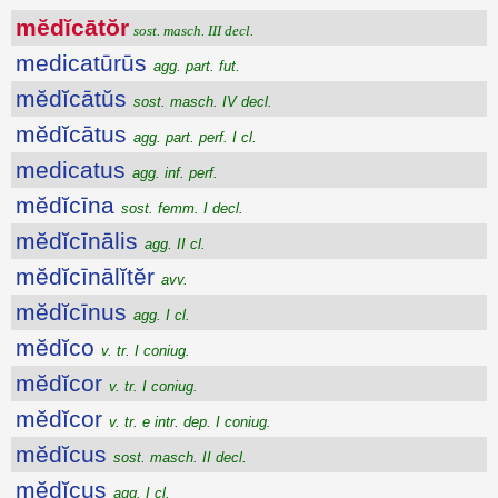
mĕdĭcātŏr
sost. masch. III decl.
medicatūrūs
agg. part. fut.
mĕdĭcātŭs
sost. masch. IV decl.
mĕdĭcātus
agg. part. perf. I cl.
medicatus
agg. inf. perf.
mĕdĭcīna
sost. femm. I decl.
mĕdĭcīnālis
agg. II cl.
mĕdĭcīnālĭtĕr
avv.
mĕdĭcīnus
agg. I cl.
mĕdĭco
v. tr. I coniug.
mĕdĭcor
v. tr. I coniug.
mĕdĭcor
v. tr. e intr. dep. I coniug.
mĕdĭcus
sost. masch. II decl.
mĕdĭcus
agg. I cl.