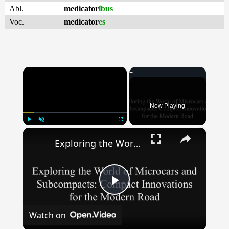
Abl.
medicator
ĭbus
Voc.
medicator
es
×
Now Playing
×
Play
Unmute
Fullscreen
Exploring the World of Microcars & Subcompacts: Compact Innovations for the Modern Road
Play
Watch on
Video