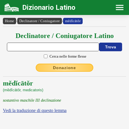
Dizionario Latino
Home
›
Declinatore / Coniugatore
›
mĕdĭcātŏr
Declinatore / Coniugatore Latino
Cerca nelle forme flesse
Donazione
mĕdĭcātŏr
(mĕdĭcātŏr, medicatoris)
sostantivo maschile III declinazione
Vedi la traduzione di questo lemma