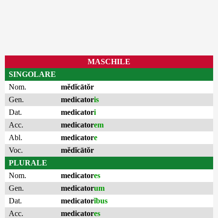
MASCHILE
SINGOLARE
Nom.
mĕdĭcātŏr
Gen.
medicator
is
Dat.
medicator
i
Acc.
medicator
em
Abl.
medicator
e
Voc.
mĕdĭcātŏr
PLURALE
Nom.
medicator
es
Gen.
medicator
um
Dat.
medicator
ĭbus
Acc.
medicator
es