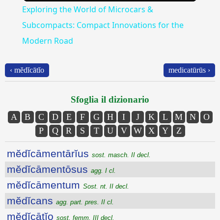
Exploring the World of Microcars &
Subcompacts: Compact Innovations for the
Modern Road
‹ mĕdĭcātĭo
medicatūrūs ›
Sfoglia il dizionario
A
B
C
D
E
F
G
H
I
J
K
L
M
N
O
P
Q
R
S
T
U
V
W
X
Y
Z
mĕdĭcāmentārĭus
sost. masch. II decl.
mĕdĭcāmentōsus
agg. I cl.
mĕdĭcāmentum
Sost. nt. II decl.
mĕdĭcans
agg. part. pres. II cl.
mĕdĭcātĭo
sost. femm. III decl.