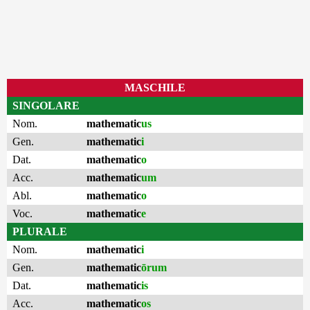
MASCHILE
SINGOLARE
Nom.
mathematic
us
Gen.
mathematic
i
Dat.
mathematic
o
Acc.
mathematic
um
Abl.
mathematic
o
Voc.
mathematic
e
PLURALE
Nom.
mathematic
i
Gen.
mathematic
ōrum
Dat.
mathematic
is
Acc.
mathematic
os