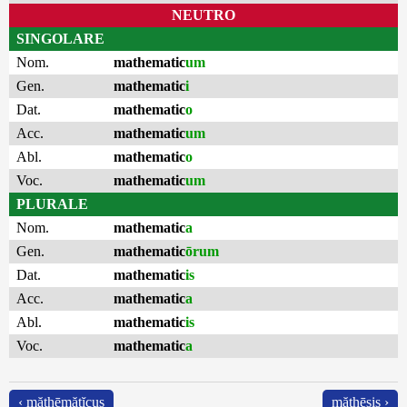
NEUTRO
SINGOLARE
Nom.
mathematic
um
Gen.
mathematic
i
Dat.
mathematic
o
Acc.
mathematic
um
Abl.
mathematic
o
Voc.
mathematic
um
PLURALE
Nom.
mathematic
a
Gen.
mathematic
ōrum
Dat.
mathematic
is
Acc.
mathematic
a
Abl.
mathematic
is
Voc.
mathematic
a
‹ măthēmătĭcus
măthēsis ›