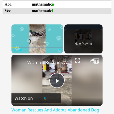
Abl.
mathematic
is
Voc.
mathematic
i
×
Now Playing
×
Play
Unmute
Fullscreen
Woman Rescues And Adopts Abandoned Dog On Vacation | Happily TV
Play
Watch on
Video
Woman Rescues And Adopts Abandoned Dog