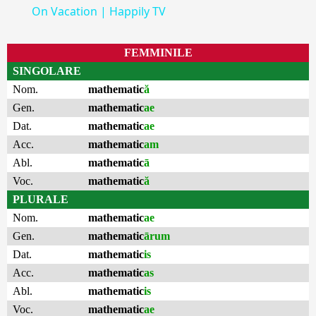
On Vacation | Happily TV
FEMMINILE
SINGOLARE
Nom.
mathematic
ă
Gen.
mathematic
ae
Dat.
mathematic
ae
Acc.
mathematic
am
Abl.
mathematic
ā
Voc.
mathematic
ă
PLURALE
Nom.
mathematic
ae
Gen.
mathematic
ārum
Dat.
mathematic
is
Acc.
mathematic
as
Abl.
mathematic
is
Voc.
mathematic
ae