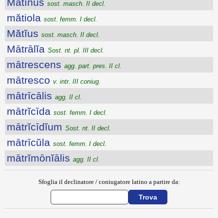
Mătīnus
sost. masch. II decl.
mătiola
sost. femm. I decl.
Mătĭus
sost. masch. II decl.
Mātrālĭa
Sost. nt. pl. III decl.
mātrescens
agg. part. pres. II cl.
mātresco
v. intr. III coniug.
mātrīcālis
agg. II cl.
mātrĭcīda
sost. femm. I decl.
mātrĭcīdĭum
Sost. nt. II decl.
mātrīcŭla
sost. femm. I decl.
mātrĭmōnĭālis
agg. II cl.
Sfoglia il declinatore / coniugatore latino a partire da: