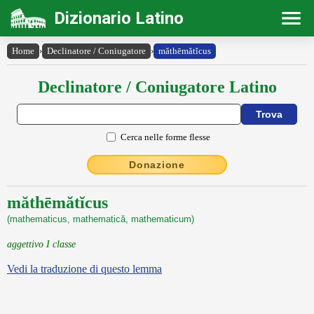
Dizionario Latino
Home
›
Declinatore / Coniugatore
›
măthēmătĭcus
Declinatore / Coniugatore Latino
Cerca nelle forme flesse
Donazione
măthēmătĭcus
(mathematicus, mathematică, mathematicum)
aggettivo I classe
Vedi la traduzione di questo lemma