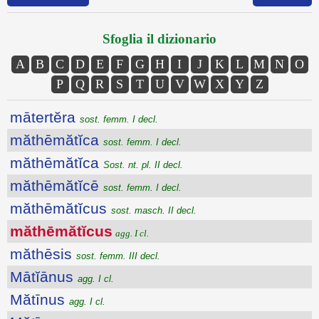
Sfoglia il dizionario
A
B
C
D
E
F
G
H
I
J
K
L
M
N
O
P
Q
R
S
T
U
V
W
X
Y
Z
mātertĕra
sost. femm. I decl.
măthēmătĭca
sost. femm. I decl.
măthēmătĭca
Sost. nt. pl. II decl.
măthēmătĭcē
sost. femm. I decl.
măthēmătĭcus
sost. masch. II decl.
măthēmătĭcus
agg. I cl.
măthēsis
sost. femm. III decl.
Mātĭānus
agg. I cl.
Mătīnus
agg. I cl.