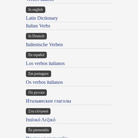
In english
Latin Dictionary
Italian Verbs
In Deutsch
Italienische Verben
En español
Los verbos italianos
Em portugues
Os verbos italianos
По русски
Итальянские глаголы
Στα ελληνικά
Ιταλικό Λεξικό
Ën piemontèis