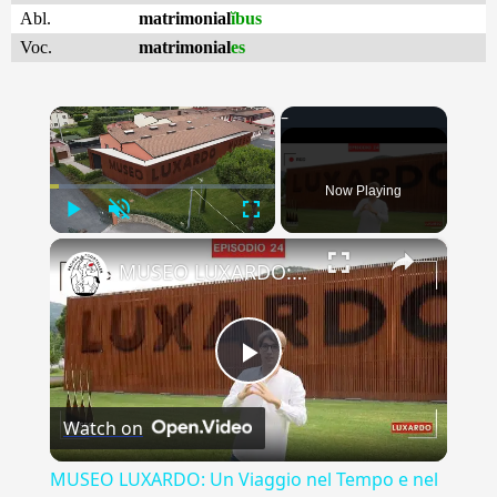
Abl.
matrimonial
ĭbus
Voc.
matrimonial
es
×
Now Playing
Play
Unmute
Fullscreen
×
MUSEO LUXARDO: Un Viaggio nel Tempo e nel Gusto
Play
Watch on
Video
MUSEO LUXARDO: Un Viaggio nel Tempo e nel