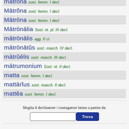
mātrōna
sost. femm. I decl.
Mātrŏna
sost. femm. I decl.
Mātrōna
sost. femm. I decl.
Mātrōnālia
Sost. nt. pl. III decl.
mātrōnālis
agg. II cl.
mātrōnātŭs
sost. masch. IV decl.
mātrŭēlis
sost. masch. III decl.
mātrumonium
Sost. nt. II decl.
matta
sost. femm. I decl.
mattārĭus
sost. masch. II decl.
mattĕa
sost. femm. I decl.
Sfoglia il declinatore / coniugatore latino a partire da: