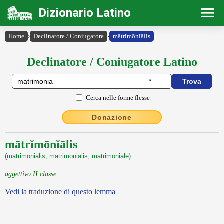
Dizionario Latino
Home
›
Declinatore / Coniugatore
›
mātrĭmōnĭālis
Declinatore / Coniugatore Latino
Cerca nelle forme flesse
Donazione
mātrĭmōnĭālis
(matrimonialis, matrimonialis, matrimoniale)
aggettivo II classe
Vedi la traduzione di questo lemma