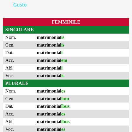
Gusto
FEMMINILE
SINGOLARE
Nom.
matrimonial
is
Gen.
matrimonial
is
Dat.
matrimonial
i
Acc.
matrimonial
em
Abl.
matrimonial
i
Voc.
matrimonial
is
PLURALE
Nom.
matrimonial
es
Gen.
matrimonial
ĭum
Dat.
matrimonial
ĭbus
Acc.
matrimonial
es
Abl.
matrimonial
ĭbus
Voc.
matrimonial
es