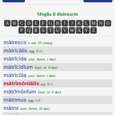
Sfoglia il dizionario
A
B
C
D
E
F
G
H
I
J
K
L
M
N
O
P
Q
R
S
T
U
V
W
X
Y
Z
mātresco
v. intr. III coniug.
mātrīcālis
agg. II cl.
mātrĭcīda
sost. femm. I decl.
mātrĭcīdĭum
Sost. nt. II decl.
mātrīcŭla
sost. femm. I decl.
mātrĭmōnĭālis
agg. II cl.
mātrĭmōnĭum
Sost. nt. II decl.
mātrimus
agg. I cl.
mātrix
sost. femm. III decl.