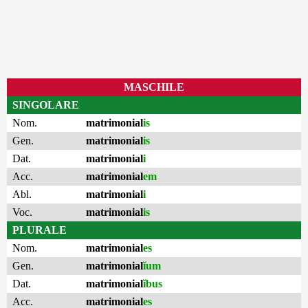
MASCHILE
SINGOLARE
Nom.
matrimonial
is
Gen.
matrimonial
is
Dat.
matrimonial
i
Acc.
matrimonial
em
Abl.
matrimonial
i
Voc.
matrimonial
is
PLURALE
Nom.
matrimonial
es
Gen.
matrimonial
ĭum
Dat.
matrimonial
ĭbus
Acc.
matrimonial
es