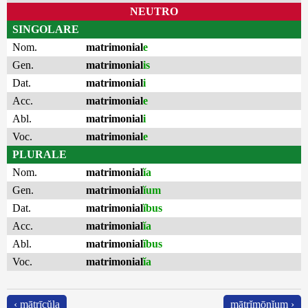
NEUTRO
SINGOLARE
Nom.
matrimonial
e
Gen.
matrimonial
is
Dat.
matrimonial
i
Acc.
matrimonial
e
Abl.
matrimonial
i
Voc.
matrimonial
e
PLURALE
Nom.
matrimonial
ĭa
Gen.
matrimonial
ĭum
Dat.
matrimonial
ĭbus
Acc.
matrimonial
ĭa
Abl.
matrimonial
ĭbus
Voc.
matrimonial
ĭa
‹ mātrīcŭla
mātrĭmōnĭum ›