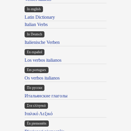
In english
Latin Dictionary
Italian Verbs
In Deutsch
Italienische Verben
En español
Los verbos italianos
Em portugues
Os verbos italianos
По русски
Итальянские глаголы
Στα ελληνικά
Ιταλικό Λεξικό
Ën piemontèis