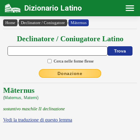
Dizionario Latino
Home
›
Declinatore / Coniugatore
›
Māternus
Declinatore / Coniugatore Latino
Cerca nelle forme flesse
Donazione
Māternus
(Maternus, Materni)
sostantivo maschile II declinazione
Vedi la traduzione di questo lemma