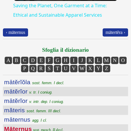
Saving the Planet, One Garment at a Time:
Ethical and Sustainable Apparel Services
‹ māternus
mātertĕra ›
Sfoglia il dizionario
A
B
C
D
E
F
G
H
I
J
K
L
M
N
O
P
Q
R
S
T
U
V
W
X
Y
Z
mātĕrĭŏla
sost. femm. I decl.
mātĕrĭor
v. tr. I coniug.
mātĕrĭor
v. intr. dep. I coniug.
măteris
sost. femm. III decl.
māternus
agg. I cl.
Māternus
sost. masch. II decl.