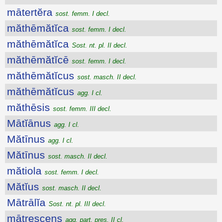
mātertĕra
sost. femm. I decl.
măthēmătĭca
sost. femm. I decl.
măthēmătĭca
Sost. nt. pl. II decl.
măthēmătĭcē
sost. femm. I decl.
măthēmătĭcus
sost. masch. II decl.
măthēmătĭcus
agg. I cl.
măthēsis
sost. femm. III decl.
Mātĭānus
agg. I cl.
Mătīnus
agg. I cl.
Mătīnus
sost. masch. II decl.
mătiola
sost. femm. I decl.
Mătĭus
sost. masch. II decl.
Mātrālĭa
Sost. nt. pl. III decl.
mātrescens
agg. part. pres. II cl.