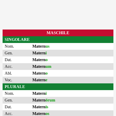
MASCHILE
SINGOLARE
Nom.
Matern
us
Gen.
Matern
i
Dat.
Matern
o
Acc.
Matern
um
Abl.
Matern
o
Voc.
Matern
e
PLURALE
Nom.
Matern
i
Gen.
Matern
ōrum
Dat.
Matern
is
Acc.
Matern
os