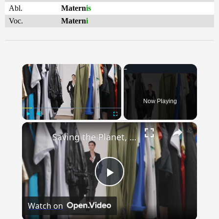
Abl.
Matern
is
Voc.
Matern
i
×
Now Playing
×
Play
Unmute
Fullscreen
Saving the Planet, One Garment at a Time: Ethical and Sustainable Apparel Services
Play
Watch on
Video