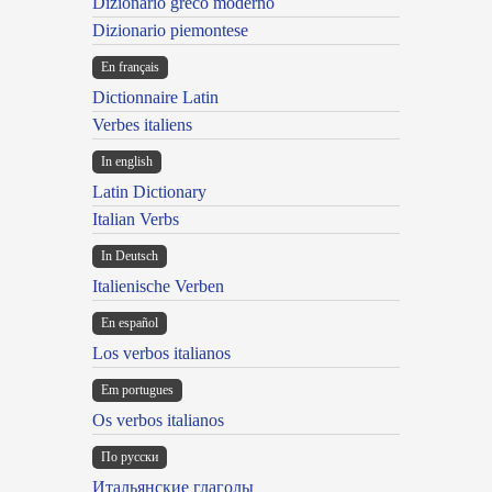
Dizionario greco moderno
Dizionario piemontese
En français
Dictionnaire Latin
Verbes italiens
In english
Latin Dictionary
Italian Verbs
In Deutsch
Italienische Verben
En español
Los verbos italianos
Em portugues
Os verbos italianos
По русски
Итальянские глаголы