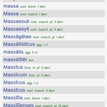
massa
sost. femm. I decl.
Massa
sost. masch. I decl.
Massaesuli
sost. masch. pl. II decl.
Massaesyli
sost. masch. pl. II decl.
Massăgĕtae
sost. masch. pl. I decl.
Massălĭōtĭcus
agg. I cl.
massālis
agg. II cl.
massālĭtĕr
avv.
Massĭca
Sost. nt. pl. II decl.
Massĭcum
Sost. nt. II decl.
Massĭcus
agg. I cl.
Massĭcus
sost. masch. II decl.
Massĭlĭa
sost. femm. I decl.
Massĭlĭenses
sost. masch. pl. III decl.