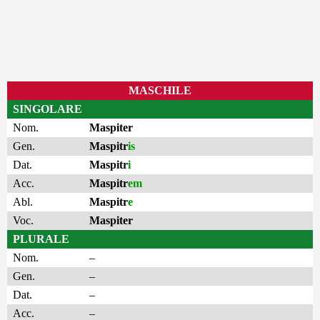
MASCHILE
SINGOLARE
Nom.
Maspiter
Gen.
Maspitr
is
Dat.
Maspitr
i
Acc.
Maspitr
em
Abl.
Maspitr
e
Voc.
Maspiter
PLURALE
Nom.
–
Gen.
–
Dat.
–
Acc.
–