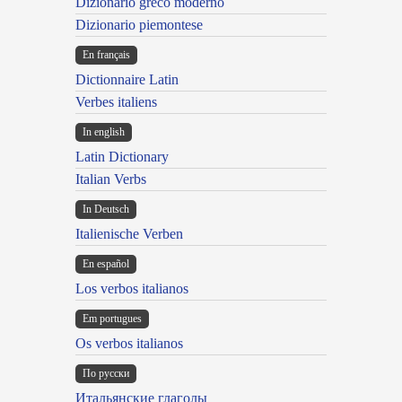
Dizionario greco moderno
Dizionario piemontese
En français
Dictionnaire Latin
Verbes italiens
In english
Latin Dictionary
Italian Verbs
In Deutsch
Italienische Verben
En español
Los verbos italianos
Em portugues
Os verbos italianos
По русски
Итальянские глаголы