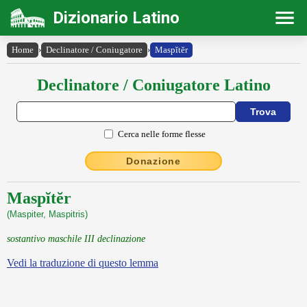
Dizionario Latino
Home
›
Declinatore / Coniugatore
›
Maspĭtĕr
Declinatore / Coniugatore Latino
Cerca nelle forme flesse
Donazione
Maspĭtĕr
(Maspiter, Maspitris)
sostantivo maschile III declinazione
Vedi la traduzione di questo lemma