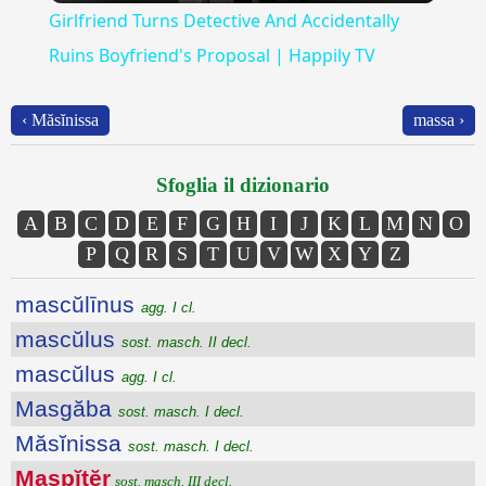
Girlfriend Turns Detective And Accidentally
Ruins Boyfriend's Proposal | Happily TV
‹ Măsĭnissa
massa ›
Sfoglia il dizionario
A
B
C
D
E
F
G
H
I
J
K
L
M
N
O
P
Q
R
S
T
U
V
W
X
Y
Z
mascŭlīnus
agg. I cl.
mascŭlus
sost. masch. II decl.
mascŭlus
agg. I cl.
Masgăba
sost. masch. I decl.
Măsĭnissa
sost. masch. I decl.
Maspĭtĕr
sost. masch. III decl.