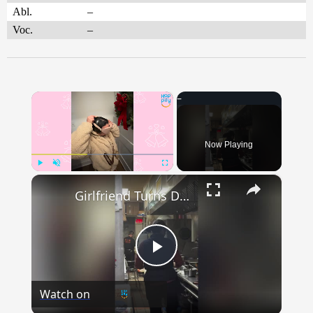
Abl.
–
Voc.
–
×
Now Playing
×
Play
Unmute
Fullscreen
Girlfriend Turns Detective And Accidentally Ruins Boyfriend's Proposal | Happily TV
Play
Watch on
Video