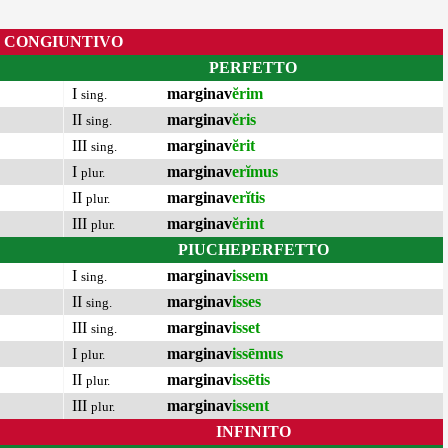
CONGIUNTIVO
PERFETTO
I
marginav
ĕrim
sing.
II
marginav
ĕris
sing.
III
marginav
ĕrit
sing.
I
marginav
erĭmus
plur.
II
marginav
erĭtis
plur.
III
marginav
ĕrint
plur.
PIUCHEPERFETTO
I
marginav
issem
sing.
II
marginav
isses
sing.
III
marginav
isset
sing.
I
marginav
issēmus
plur.
II
marginav
issētis
plur.
III
marginav
issent
plur.
INFINITO