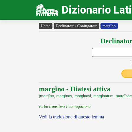
Dizionario Lat
Home
›
Declinatore / Coniugatore
›
margĭno
Declinator
margĭno - Diatesi attiva
(margĭno, margĭnas, marginavi, marginatum, margĭnār
verbo transitivo I coniugazione
Vedi la traduzione di questo lemma