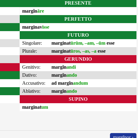
PRESENTE
margĭn
āre
PERFETTO
marginav
isse
FUTURO
Singolare:
marginat
ūrūm, –am, –ūm
esse
Plurale:
marginat
ūros, –as, –a
esse
GERUNDIO
Genitivo:
margĭn
andi
Dativo:
margĭn
ando
Accusativo:
ad margĭn
andum
Ablativo:
margĭn
ando
SUPINO
marginat
um
margĭnor ›