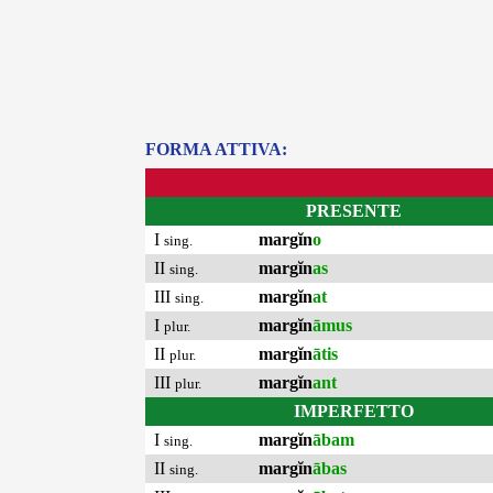
FORMA ATTIVA:
PRESENTE
I
margĭn
o
sing.
II
margĭn
as
sing.
III
margĭn
at
sing.
I
margĭn
āmus
plur.
II
margĭn
ātis
plur.
III
margĭn
ant
plur.
IMPERFETTO
I
margĭn
ābam
sing.
II
margĭn
ābas
sing.