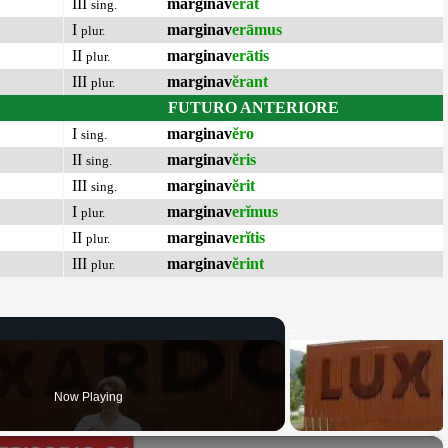
III
marginav
ĕrat
sing.
I
marginav
erāmus
plur.
II
marginav
erātis
plur.
III
marginav
ĕrant
plur.
FUTURO ANTERIORE
I
marginav
ĕro
sing.
II
marginav
ĕris
sing.
III
marginav
ĕrit
sing.
I
marginav
erĭmus
plur.
II
marginav
erĭtis
plur.
III
marginav
ĕrint
plur.
Now Playing
×