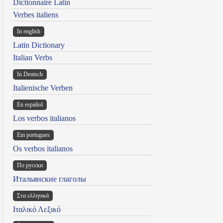
Dictionnaire Latin
Verbes italiens
In english
Latin Dictionary
Italian Verbs
In Deutsch
Italienische Verben
En español
Los verbos italianos
Em portugues
Os verbos italianos
По русски
Итальянские глаголы
Στα ελληνικά
Ιταλικό Λεξικό