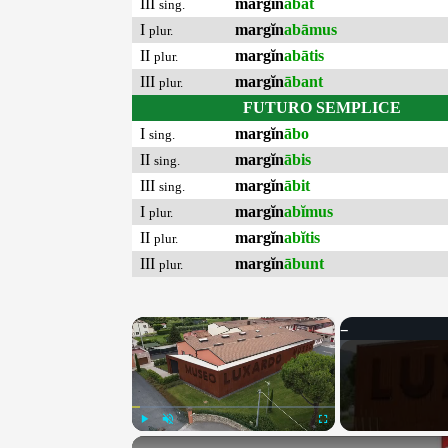
III
margĭn
ābat
sing.
I
margĭn
abāmus
plur.
II
margĭn
abātis
plur.
III
margĭn
ābant
plur.
FUTURO SEMPLICE
I
margĭn
ābo
sing.
II
margĭn
ābis
sing.
III
margĭn
ābit
sing.
I
margĭn
abĭmus
plur.
II
margĭn
abĭtis
plur.
III
margĭn
ābunt
plur.
×
Play
Unmute
Fullscreen