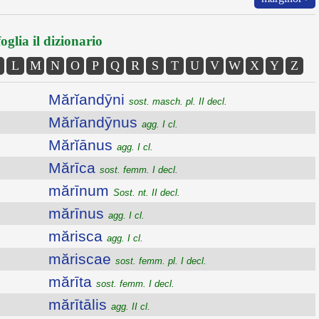
oglia il dizionario
L
M
N
O
P
Q
R
S
T
U
V
W
X
Y
Z
Mărĭandȳni
sost. masch. pl. II decl.
Mărĭandȳnus
agg. I cl.
Mărĭānus
agg. I cl.
Mărīca
sost. femm. I decl.
mărīnum
Sost. nt. II decl.
mărīnus
agg. I cl.
mărisca
agg. I cl.
măriscae
sost. femm. pl. I decl.
mărīta
sost. femm. I decl.
mărītālis
agg. II cl.