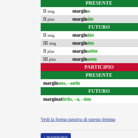
PRESENTE
II
margĭn
a
sing.
II
margĭn
āte
plur.
FUTURO
II
margĭn
āto
sing.
III
margĭn
āto
sing.
II
margĭn
atōte
plur.
III
margĭn
anto
plur.
PARTICIPIO
PRESENTE
margĭn
ans, –antis
FUTURO
marginat
ūrūs, –a, –ūm
Vedi la forma passiva di questo lemma
‹ marginatus