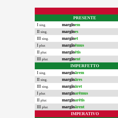
PRESENTE
I
margĭn
em
sing.
II
margĭn
es
sing.
III
margĭn
et
sing.
I
margĭn
ēmus
plur.
II
margĭn
ētis
plur.
III
margĭn
ent
plur.
IMPERFETTO
I
margĭn
ārem
sing.
II
margĭn
āres
sing.
III
margĭn
āret
sing.
I
margĭn
arēmus
plur.
II
margĭn
arētis
plur.
III
margĭn
ārent
plur.
IMPERATIVO