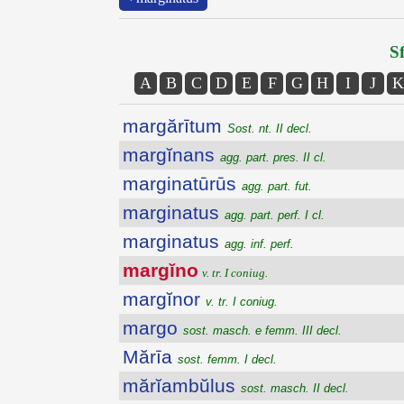
Sf
A
B
C
D
E
F
G
H
I
J
K
margărītum
Sost. nt. II decl.
margĭnans
agg. part. pres. II cl.
marginatūrūs
agg. part. fut.
marginatus
agg. part. perf. I cl.
marginatus
agg. inf. perf.
margĭno
v. tr. I coniug.
margĭnor
v. tr. I coniug.
margo
sost. masch. e femm. III decl.
Mărīa
sost. femm. I decl.
mărĭambŭlus
sost. masch. II decl.