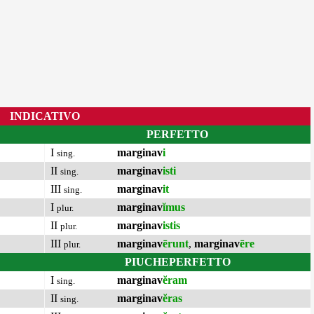
INDICATIVO
PERFETTO
I
marginav
i
sing.
II
marginav
isti
sing.
III
marginav
it
sing.
I
marginav
ĭmus
plur.
II
marginav
istis
plur.
III
marginav
ērunt
,
marginav
ēre
plur.
PIUCHEPERFETTO
I
marginav
ĕram
sing.
II
marginav
ĕras
sing.