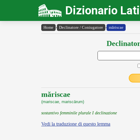
Dizionario Lat
Home
›
Declinatore / Coniugatore
›
măriscae
Declinator
măriscae
(mariscae, mariscārum)
sostantivo femminile plurale I declinazione
Vedi la traduzione di questo lemma