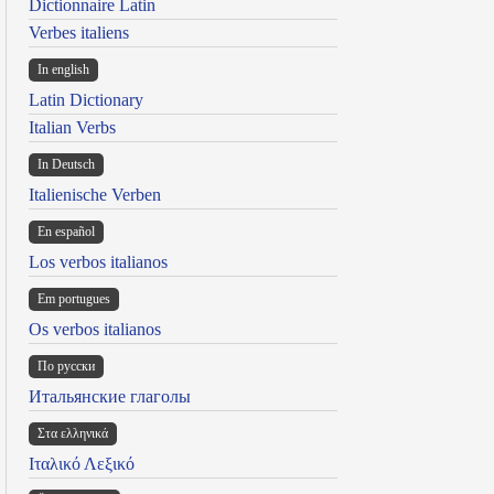
Dictionnaire Latin
Verbes italiens
In english
Latin Dictionary
Italian Verbs
In Deutsch
Italienische Verben
En español
Los verbos italianos
Em portugues
Os verbos italianos
По русски
Итальянские глаголы
Στα ελληνικά
Ιταλικό Λεξικό