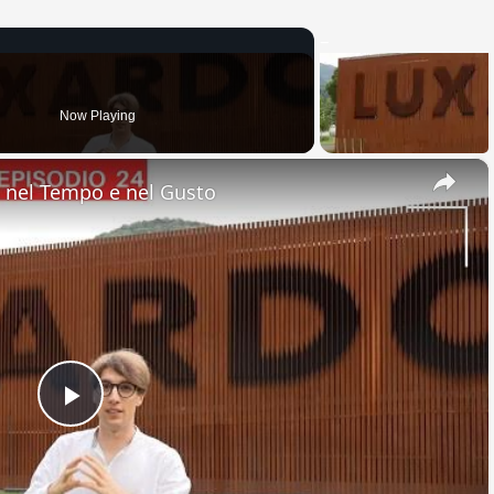
Now Playing
×
nel Tempo e nel Gusto
Play
Video