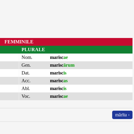
FEMMINILE
PLURALE
Nom.
marisc
ae
Gen.
marisc
ārum
Dat.
marisc
is
Acc.
marisc
as
Abl.
marisc
is
Voc.
marisc
ae
mărīta ›