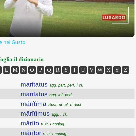
 nel Gusto
oglia il dizionario
L
M
N
O
P
Q
R
S
T
U
V
W
X
Y
Z
maritatus
agg. part. perf. I cl.
maritatus
agg. inf. perf.
mărĭtĭma
Sost. nt. pl. II decl.
mărĭtĭmus
agg. I cl.
mărīto
v. tr. I coniug.
mărītor
v. tr. I coniug.