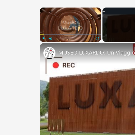
×
Play
Unmute
Fullscreen
MUSEO LUXARDO: Un Viaggio 