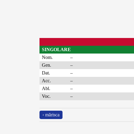
SINGOLARE
Nom.
–
Gen.
–
Dat.
–
Acc.
–
Abl.
–
Voc.
–
‹ mărisca