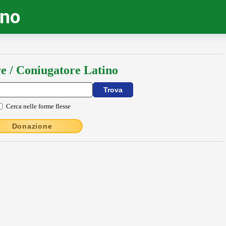
ino
e / Coniugatore Latino
Cerca nelle forme flesse
Donazione