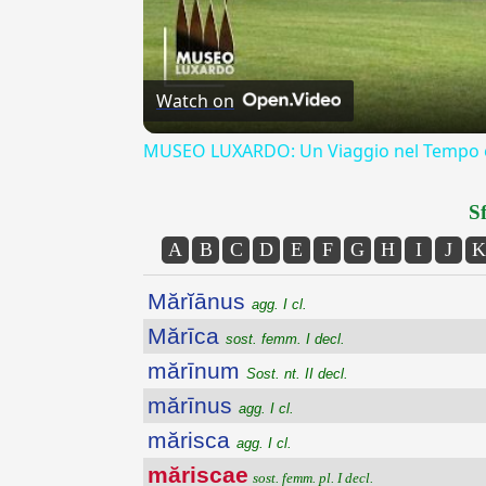
Watch on
MUSEO LUXARDO: Un Viaggio nel Tempo e
Sf
A
B
C
D
E
F
G
H
I
J
K
Mărĭānus
agg. I cl.
Mărīca
sost. femm. I decl.
mărīnum
Sost. nt. II decl.
mărīnus
agg. I cl.
mărisca
agg. I cl.
măriscae
sost. femm. pl. I decl.