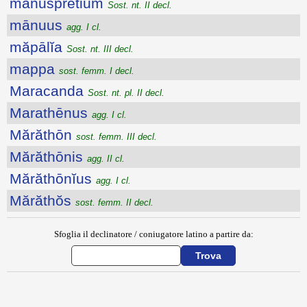
mănūspretium
Sost. nt. II decl.
mānuus
agg. I cl.
măpālĭa
Sost. nt. III decl.
mappa
sost. femm. I decl.
Maracanda
Sost. nt. pl. II decl.
Marathēnus
agg. I cl.
Mărăthōn
sost. femm. III decl.
Mărăthōnis
agg. II cl.
Mărăthōnĭus
agg. I cl.
Mărăthŏs
sost. femm. II decl.
Sfoglia il declinatore / coniugatore latino a partire da:
{{ID:MANUPLARIUS100}}
---CACHE---