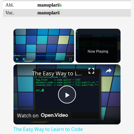
Abl.
manuplari
is
Voc.
manuplari
i
×
Now Playing
×
Play
Unmute
Fullscreen
The Easy Way to Learn to Code
Play
Watch on
Video
The Easy Way to Learn to Code