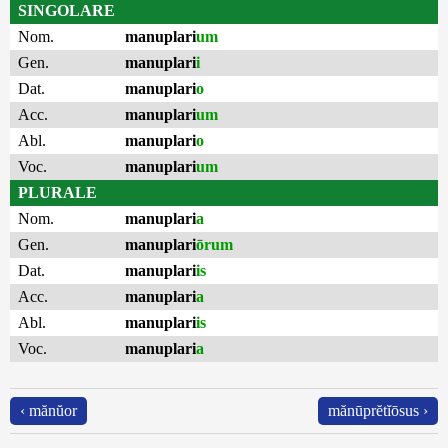
SINGOLARE
Nom.
manuplari
um
Gen.
manuplari
i
Dat.
manuplari
o
Acc.
manuplari
um
Abl.
manuplari
o
Voc.
manuplari
um
PLURALE
Nom.
manuplari
a
Gen.
manuplari
ōrum
Dat.
manuplari
is
Acc.
manuplari
a
Abl.
manuplari
is
Voc.
manuplari
a
‹ mănŭor
mănūprĕtĭōsus ›