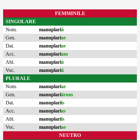
FEMMINILE
SINGOLARE
Nom.
manuplari
ă
Gen.
manuplari
ae
Dat.
manuplari
ae
Acc.
manuplari
am
Abl.
manuplari
ā
Voc.
manuplari
ă
PLURALE
Nom.
manuplari
ae
Gen.
manuplari
ārum
Dat.
manuplari
is
Acc.
manuplari
as
Abl.
manuplari
is
Voc.
manuplari
ae
NEUTRO