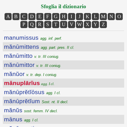
Sfoglia il dizionario
A
B
C
D
E
F
G
H
I
J
K
L
M
N
O
P
Q
R
S
T
U
V
W
X
Y
Z
manumissus
agg. inf. perf.
mănūmittens
agg. part. pres. II cl.
mănūmitto
v. tr. III coniug.
mănūmittor
v. tr. III coniug.
mănŭor
v. tr. dep. I coniug.
mănuplārĭus
agg. I cl.
mănūprĕtĭōsus
agg. I cl.
mănūprĕtĭum
Sost. nt. II decl.
mănŭs
sost. femm. IV decl.
mānus
agg. I cl.