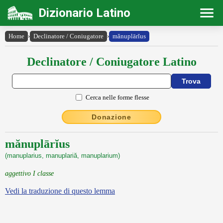
Dizionario Latino
Home
›
Declinatore / Coniugatore
›
mănuplārĭus
Declinatore / Coniugatore Latino
Cerca nelle forme flesse
Donazione
mănuplārĭus
(manuplarius, manuplariă, manuplarium)
aggettivo I classe
Vedi la traduzione di questo lemma