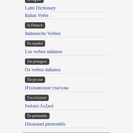
Latin Dictionary
Italian Verbs
In Deutsch
Italienische Verben
En español
Los verbos italianos
Em portugues
Os verbos italianos
По русски
Итальянские глаголы
Στα ελληνικά
Ιταλικό Λεξικό
Ën piemontèis
Dissionari piemontèis