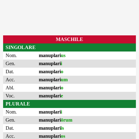
MASCHILE
SINGOLARE
Nom.
manuplari
us
Gen.
manuplari
i
Dat.
manuplari
o
Acc.
manuplari
um
Abl.
manuplari
o
Voc.
manuplari
e
PLURALE
Nom.
manuplari
i
Gen.
manuplari
ōrum
Dat.
manuplari
is
Acc.
manuplari
os