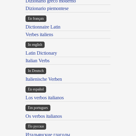
Dizionario greco moderno
Dizionario piemontese
En français
Dictionnaire Latin
Verbes italiens
In english
Latin Dictionary
Italian Verbs
In Deutsch
Italienische Verben
En español
Los verbos italianos
Em portugues
Os verbos italianos
По русски
Итальянские глаголы