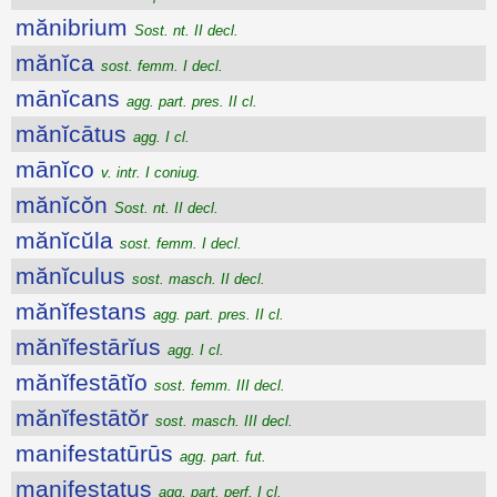
mănibrium
Sost. nt. II decl.
mănĭca
sost. femm. I decl.
mānĭcans
agg. part. pres. II cl.
mănĭcātus
agg. I cl.
mānĭco
v. intr. I coniug.
mănĭcŏn
Sost. nt. II decl.
mănĭcŭla
sost. femm. I decl.
mănĭculus
sost. masch. II decl.
mănĭfestans
agg. part. pres. II cl.
mănĭfestārĭus
agg. I cl.
mănĭfestātĭo
sost. femm. III decl.
mănĭfestātŏr
sost. masch. III decl.
manifestatūrūs
agg. part. fut.
manifestatus
agg. part. perf. I cl.