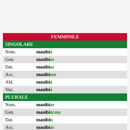
FEMMINILE
SINGOLARE
Nom.
manibi
ă
Gen.
manibi
ae
Dat.
manibi
ae
Acc.
manibi
am
Abl.
manibi
ā
Voc.
manibi
ă
PLURALE
Nom.
manibi
ae
Gen.
manibi
ārum
Dat.
manibi
is
Acc.
manibi
as