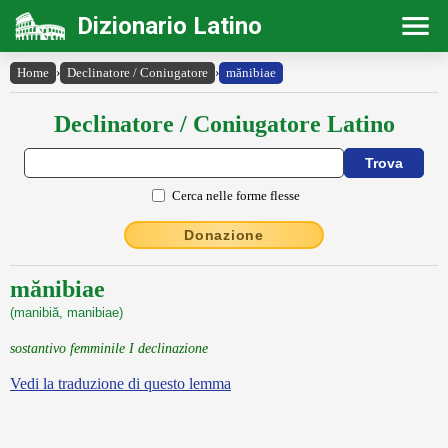
Dizionario Latino
Home
›
Declinatore / Coniugatore
›
mănibiae
Declinatore / Coniugatore Latino
Cerca nelle forme flesse
Donazione
mănibiae
(manibiă, manibiae)
sostantivo femminile I declinazione
Vedi la traduzione di questo lemma