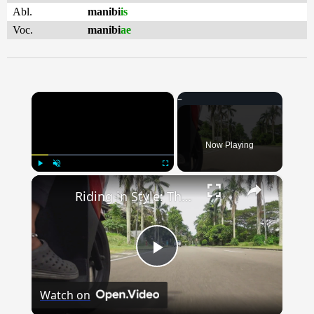
Abl.
manibi
is
Voc.
manibi
ae
×
Now Playing
×
Play
Unmute
Fullscreen
Riding in Style: The Latest Scooter and Moped Fashion Trends
Play
Watch on
Video