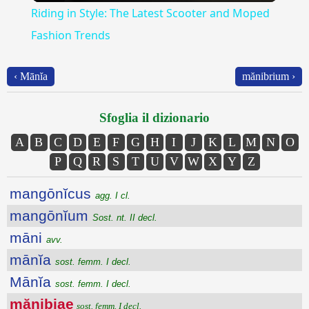
Riding in Style: The Latest Scooter and Moped
Fashion Trends
‹ Mānĭa
mănibrium ›
Sfoglia il dizionario
A
B
C
D
E
F
G
H
I
J
K
L
M
N
O
P
Q
R
S
T
U
V
W
X
Y
Z
mangōnĭcus
agg. I cl.
mangōnĭum
Sost. nt. II decl.
māni
avv.
mānĭa
sost. femm. I decl.
Mānĭa
sost. femm. I decl.
mănibiae
sost. femm. I decl.