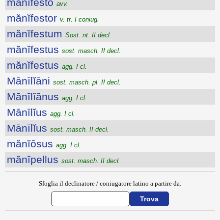
mănĭfestō
avv.
mănĭfestor
v. tr. I coniug.
mănĭfestum
Sost. nt. II decl.
mănĭfestus
sost. masch. II decl.
mănĭfestus
agg. I cl.
Mānīlĭāni
sost. masch. pl. II decl.
Mānīlĭānus
agg. I cl.
Mānīlĭus
agg. I cl.
Mānīlĭus
sost. masch. II decl.
mănĭōsus
agg. I cl.
mănĭpellus
sost. masch. II decl.
Sfoglia il declinatore / coniugatore latino a partire da: