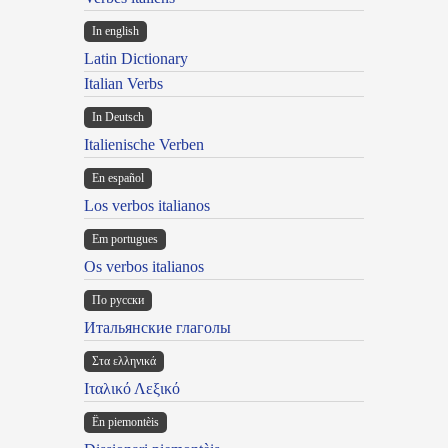
In english
Latin Dictionary
Italian Verbs
In Deutsch
Italienische Verben
En español
Los verbos italianos
Em portugues
Os verbos italianos
По русски
Итальянские глаголы
Στα ελληνικά
Ιταλικό Λεξικό
Ën piemontèis