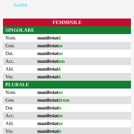
Gusto
FEMMINILE
SINGOLARE
Nom.
manifestat
ă
Gen.
manifestat
ae
Dat.
manifestat
ae
Acc.
manifestat
am
Abl.
manifestat
ă
Voc.
manifestat
ā
PLURALE
Nom.
manifestat
ae
Gen.
manifestat
ārum
Dat.
manifestat
is
Acc.
manifestat
as
Abl.
manifestat
ae
Voc.
manifestat
is