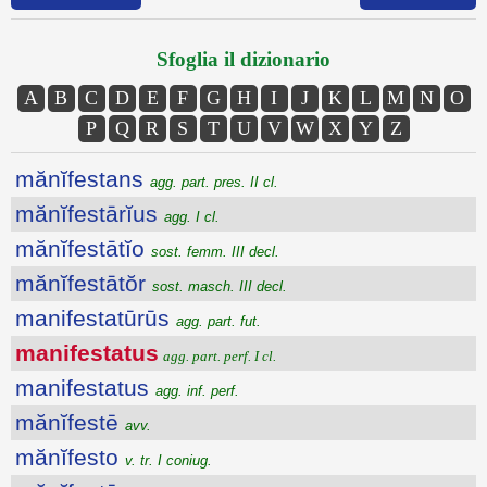
Sfoglia il dizionario
A
B
C
D
E
F
G
H
I
J
K
L
M
N
O
P
Q
R
S
T
U
V
W
X
Y
Z
mănĭfestans
agg. part. pres. II cl.
mănĭfestārĭus
agg. I cl.
mănĭfestātĭo
sost. femm. III decl.
mănĭfestātŏr
sost. masch. III decl.
manifestatūrūs
agg. part. fut.
manifestatus
agg. part. perf. I cl.
manifestatus
agg. inf. perf.
mănĭfestē
avv.
mănĭfesto
v. tr. I coniug.