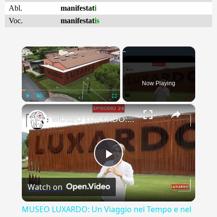
Abl.
manifestat
i
Voc.
manifestat
is
×
Now Playing
×
Play
Unmute
Fullscreen
MUSEO LUXARDO: Un Viaggio nel Tempo e nel Gusto
Play
Watch on
Video
MUSEO LUXARDO: Un Viaggio nel Tempo e nel