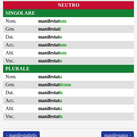
NEUTRO
SINGOLARE
Nom.
manifestat
um
Gen.
manifestat
i
Dat.
manifestat
o
Acc.
manifestat
um
Abl.
manifestat
um
Voc.
manifestat
o
PLURALE
Nom.
manifestat
a
Gen.
manifestat
ōrum
Dat.
manifestat
is
Acc.
manifestat
a
Abl.
manifestat
a
Voc.
manifestat
is
‹ manifestatūrūs
manifestatus ›