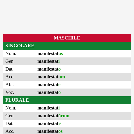
MASCHILE
SINGOLARE
Nom.
manifestat
us
Gen.
manifestat
i
Dat.
manifestat
o
Acc.
manifestat
um
Abl.
manifestat
e
Voc.
manifestat
o
PLURALE
Nom.
manifestat
i
Gen.
manifestat
ōrum
Dat.
manifestat
is
Acc.
manifestat
os