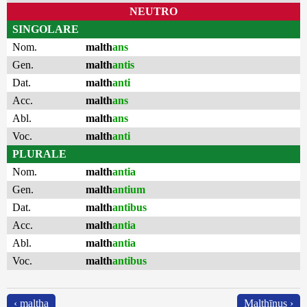
NEUTRO
SINGOLARE
Nom.
malth
ans
Gen.
malth
antis
Dat.
malth
anti
Acc.
malth
ans
Abl.
malth
ans
Voc.
malth
anti
PLURALE
Nom.
malth
antia
Gen.
malth
antium
Dat.
malth
antibus
Acc.
malth
antia
Abl.
malth
antia
Voc.
malth
antibus
‹ maltha
Malthīnus ›