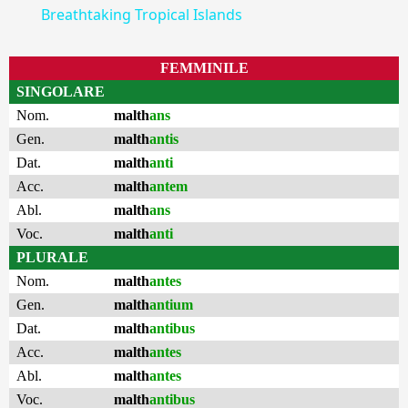
Breathtaking Tropical Islands
FEMMINILE
SINGOLARE
Nom.
malth
ans
Gen.
malth
antis
Dat.
malth
anti
Acc.
malth
antem
Abl.
malth
ans
Voc.
malth
anti
PLURALE
Nom.
malth
antes
Gen.
malth
antium
Dat.
malth
antibus
Acc.
malth
antes
Abl.
malth
antes
Voc.
malth
antibus