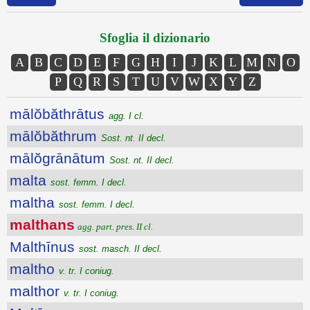
Sfoglia il dizionario
A
B
C
D
E
F
G
H
I
J
K
L
M
N
O
P
Q
R
S
T
U
V
W
X
Y
Z
mālŏbăthrātus
agg. I cl.
mālŏbăthrum
Sost. nt. II decl.
mālŏgrānātum
Sost. nt. II decl.
malta
sost. femm. I decl.
maltha
sost. femm. I decl.
malthans
agg. part. pres. II cl.
Malthīnus
sost. masch. II decl.
maltho
v. tr. I coniug.
malthor
v. tr. I coniug.