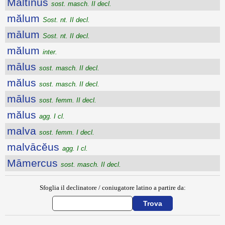
Maltīnus
sost. masch. II decl.
mălum
Sost. nt. II decl.
mālum
Sost. nt. II decl.
mălum
inter.
mālus
sost. masch. II decl.
mălus
sost. masch. II decl.
mālus
sost. femm. II decl.
mălus
agg. I cl.
malva
sost. femm. I decl.
malvācĕus
agg. I cl.
Māmercus
sost. masch. II decl.
Sfoglia il declinatore / coniugatore latino a partire da: