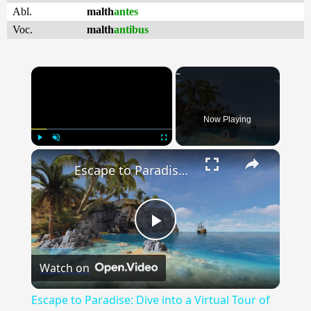
Abl.
malth
antes
Voc.
malth
antibus
×
Now Playing
×
Play
Unmute
Fullscreen
Escape to Paradise: Dive into a Virtual Tour of Breathtaking Tropical Islands
Play
Watch on
Video
Escape to Paradise: Dive into a Virtual Tour of