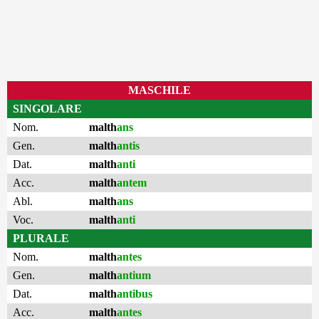
MASCHILE
SINGOLARE
Nom.
malth
ans
Gen.
malth
antis
Dat.
malth
anti
Acc.
malth
antem
Abl.
malth
ans
Voc.
malth
anti
PLURALE
Nom.
malth
antes
Gen.
malth
antium
Dat.
malth
antibus
Acc.
malth
antes