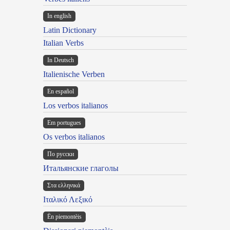
In english
Latin Dictionary
Italian Verbs
In Deutsch
Italienische Verben
En español
Los verbos italianos
Em portugues
Os verbos italianos
По русски
Итальянские глаголы
Στα ελληνικά
Ιταλικό Λεξικό
Ën piemontèis