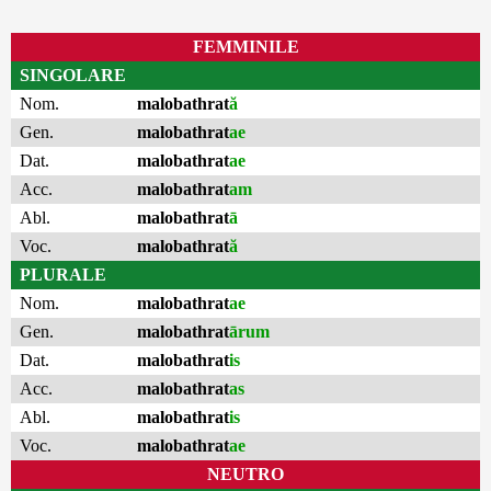
FEMMINILE
SINGOLARE
Nom.
malobathrat
ă
Gen.
malobathrat
ae
Dat.
malobathrat
ae
Acc.
malobathrat
am
Abl.
malobathrat
ā
Voc.
malobathrat
ă
PLURALE
Nom.
malobathrat
ae
Gen.
malobathrat
ārum
Dat.
malobathrat
is
Acc.
malobathrat
as
Abl.
malobathrat
is
Voc.
malobathrat
ae
NEUTRO