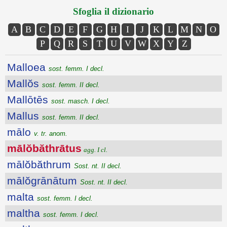
Sfoglia il dizionario
A
B
C
D
E
F
G
H
I
J
K
L
M
N
O
P
Q
R
S
T
U
V
W
X
Y
Z
Malloea
sost. femm. I decl.
Mallŏs
sost. femm. II decl.
Mallōtēs
sost. masch. I decl.
Mallus
sost. femm. II decl.
mālo
v. tr. anom.
mālŏbăthrātus
agg. I cl.
mālŏbăthrum
Sost. nt. II decl.
mālŏgrānātum
Sost. nt. II decl.
malta
sost. femm. I decl.
maltha
sost. femm. I decl.