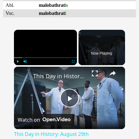
Abl.
malobathrat
is
Voc.
malobathrat
i
×
Now Playing
×
Play
Unmute
Fullscreen
This Day in History: August 29th
Play
Watch on
Video
This Day in History: August 29th