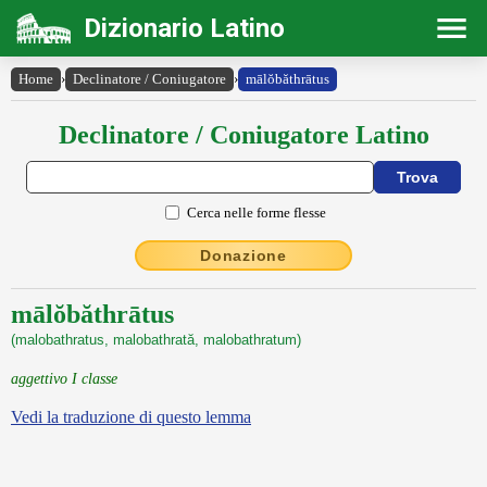
Dizionario Latino
Home
›
Declinatore / Coniugatore
›
mālŏbăthrātus
Declinatore / Coniugatore Latino
Cerca nelle forme flesse
Donazione
mālŏbăthrātus
(malobathratus, malobathrată, malobathratum)
aggettivo I classe
Vedi la traduzione di questo lemma