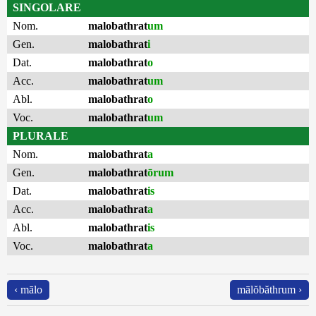
SINGOLARE
Nom.
malobathrat
um
Gen.
malobathrat
i
Dat.
malobathrat
o
Acc.
malobathrat
um
Abl.
malobathrat
o
Voc.
malobathrat
um
PLURALE
Nom.
malobathrat
a
Gen.
malobathrat
ōrum
Dat.
malobathrat
is
Acc.
malobathrat
a
Abl.
malobathrat
is
Voc.
malobathrat
a
‹ mālo
mālŏbăthrum ›