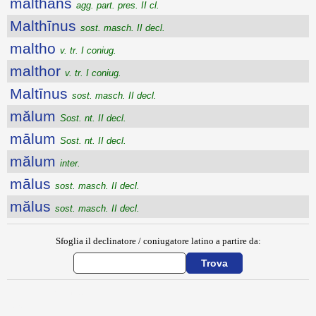
malthans
agg. part. pres. II cl.
Malthīnus
sost. masch. II decl.
maltho
v. tr. I coniug.
malthor
v. tr. I coniug.
Maltīnus
sost. masch. II decl.
mălum
Sost. nt. II decl.
mālum
Sost. nt. II decl.
mălum
inter.
mālus
sost. masch. II decl.
mălus
sost. masch. II decl.
Sfoglia il declinatore / coniugatore latino a partire da:
{{ID:MALOBATHRATUS100}}
---CACHE---