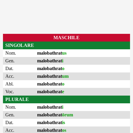
MASCHILE
SINGOLARE
Nom.
malobathrat
us
Gen.
malobathrat
i
Dat.
malobathrat
o
Acc.
malobathrat
um
Abl.
malobathrat
o
Voc.
malobathrat
e
PLURALE
Nom.
malobathrat
i
Gen.
malobathrat
ōrum
Dat.
malobathrat
is
Acc.
malobathrat
os