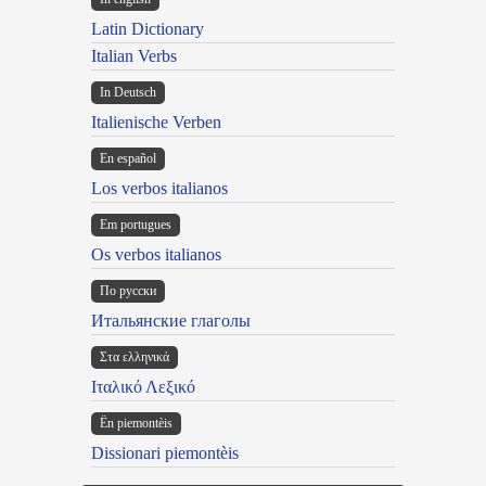
Latin Dictionary
Italian Verbs
In Deutsch
Italienische Verben
En español
Los verbos italianos
Em portugues
Os verbos italianos
По русски
Итальянские глаголы
Στα ελληνικά
Ιταλικό Λεξικό
Ën piemontèis
Dissionari piemontèis