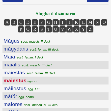
Sfoglia il dizionario
A
B
C
D
E
F
G
H
I
J
K
L
M
N
O
P
Q
R
S
T
U
V
W
X
Y
Z
Măgus
sost. masch. II decl.
măgydaris
sost. femm. III decl.
Māia
sost. femm. I decl.
māiālis
sost. masch. III decl.
māiestās
sost. femm. III decl.
māiestus
agg. I cl.
māiiestus
agg. I cl.
māĭŏr
agg. comp.
maiores
sost. masch. pl. III decl.