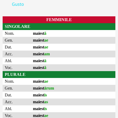
Gusto
FEMMINILE
SINGOLARE
Nom.
maiest
ă
Gen.
maiest
ae
Dat.
maiest
ae
Acc.
maiest
am
Abl.
maiest
ā
Voc.
maiest
ă
PLURALE
Nom.
maiest
ae
Gen.
maiest
ārum
Dat.
maiest
is
Acc.
maiest
as
Abl.
maiest
is
Voc.
maiest
ae