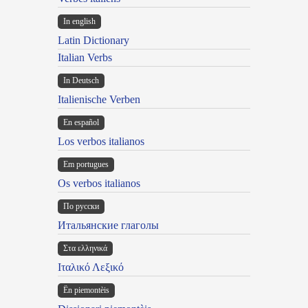
In english
Latin Dictionary
Italian Verbs
In Deutsch
Italienische Verben
En español
Los verbos italianos
Em portugues
Os verbos italianos
По русски
Итальянские глаголы
Στα ελληνικά
Ιταλικό Λεξικό
Ën piemontèis