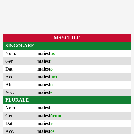
MASCHILE
SINGOLARE
Nom.
maiest
us
Gen.
maiest
i
Dat.
maiest
o
Acc.
maiest
um
Abl.
maiest
o
Voc.
maiest
e
PLURALE
Nom.
maiest
i
Gen.
maiest
ōrum
Dat.
maiest
is
Acc.
maiest
os