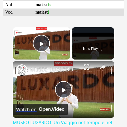
Abl.
maiest
is
Voc.
maiest
i
×
Now Playing
Play Video
×
MUSEO LUXARDO: Un Viaggio nel Tempo e nel Gusto
Play
Watch on
Video
MUSEO LUXARDO: Un Viaggio nel Tempo e nel