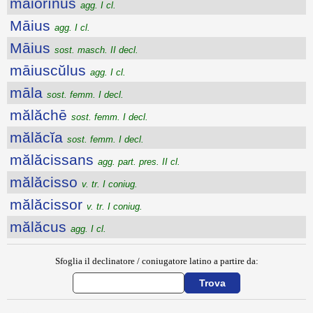
māiōrīnus
agg. I cl.
Māius
agg. I cl.
Māius
sost. masch. II decl.
māiuscŭlus
agg. I cl.
māla
sost. femm. I decl.
mălăchē
sost. femm. I decl.
mălăcĭa
sost. femm. I decl.
mălăcissans
agg. part. pres. II cl.
mălăcisso
v. tr. I coniug.
mălăcissor
v. tr. I coniug.
mălăcus
agg. I cl.
Sfoglia il declinatore / coniugatore latino a partire da: