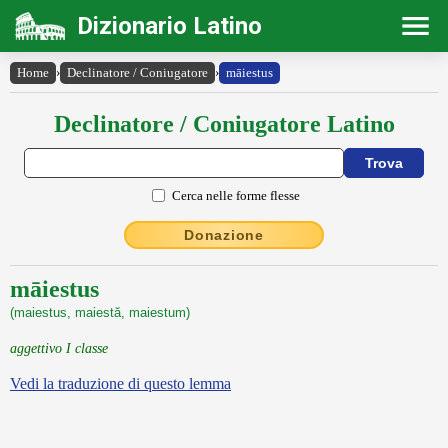
Dizionario Latino
Home
›
Declinatore / Coniugatore
›
māiestus
Declinatore / Coniugatore Latino
Cerca nelle forme flesse
Donazione
māiestus
(maiestus, maiestă, maiestum)
aggettivo I classe
Vedi la traduzione di questo lemma