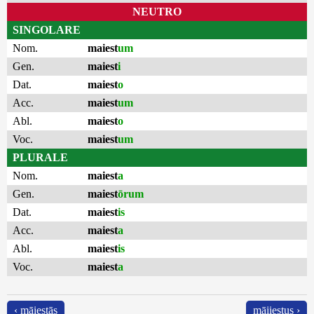
NEUTRO
SINGOLARE
Nom.
maiest
um
Gen.
maiest
i
Dat.
maiest
o
Acc.
maiest
um
Abl.
maiest
o
Voc.
maiest
um
PLURALE
Nom.
maiest
a
Gen.
maiest
ōrum
Dat.
maiest
is
Acc.
maiest
a
Abl.
maiest
is
Voc.
maiest
a
‹ māiestās
māiiestus ›