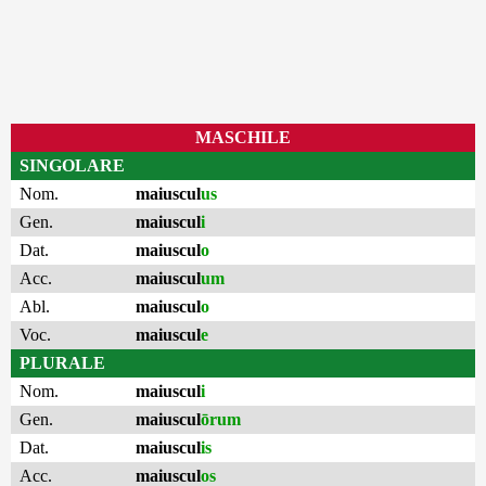
MASCHILE
SINGOLARE
Nom.
maiuscul
us
Gen.
maiuscul
i
Dat.
maiuscul
o
Acc.
maiuscul
um
Abl.
maiuscul
o
Voc.
maiuscul
e
PLURALE
Nom.
maiuscul
i
Gen.
maiuscul
ōrum
Dat.
maiuscul
is
Acc.
maiuscul
os