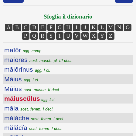
Sfoglia il dizionario
A
B
C
D
E
F
G
H
I
J
K
L
M
N
O
P
Q
R
S
T
U
V
W
X
Y
Z
māĭŏr
agg. comp.
maiores
sost. masch. pl. III decl.
māiōrīnus
agg. I cl.
Māius
agg. I cl.
Māius
sost. masch. II decl.
māiuscŭlus
agg. I cl.
māla
sost. femm. I decl.
mălăchē
sost. femm. I decl.
mălăcĭa
sost. femm. I decl.