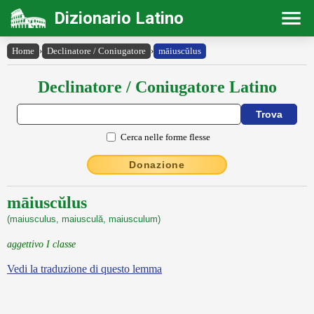
Dizionario Latino
Home
›
Declinatore / Coniugatore
›
māiuscŭlus
Declinatore / Coniugatore Latino
Cerca nelle forme flesse
Donazione
māiuscŭlus
(maiusculus, maiusculă, maiusculum)
aggettivo I classe
Vedi la traduzione di questo lemma