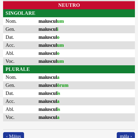
NEUTRO
SINGOLARE
Nom.
maiuscul
um
Gen.
maiuscul
i
Dat.
maiuscul
o
Acc.
maiuscul
um
Abl.
maiuscul
o
Voc.
maiuscul
um
PLURALE
Nom.
maiuscul
a
Gen.
maiuscul
ōrum
Dat.
maiuscul
is
Acc.
maiuscul
a
Abl.
maiuscul
is
Voc.
maiuscul
a
‹ Māius
māla ›