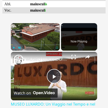
Abl.
maiuscul
is
Voc.
maiuscul
i
×
Now Playing
×
Play
Unmute
Fullscreen
MUSEO LUXARDO: Un Viaggio nel Tempo e nel Gusto
Play
Watch on
Video
MUSEO LUXARDO: Un Viaggio nel Tempo e nel