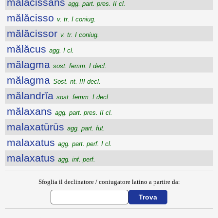
mălăcissans
agg. part. pres. II cl.
mălăcisso
v. tr. I coniug.
mălăcissor
v. tr. I coniug.
mălăcus
agg. I cl.
mălagma
sost. femm. I decl.
mălagma
Sost. nt. III decl.
mălandrĭa
sost. femm. I decl.
mălaxans
agg. part. pres. II cl.
malaxatūrūs
agg. part. fut.
malaxatus
agg. part. perf. I cl.
malaxatus
agg. inf. perf.
Sfoglia il declinatore / coniugatore latino a partire da: