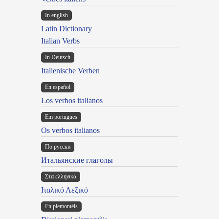
In english
Latin Dictionary
Italian Verbs
In Deutsch
Italienische Verben
En español
Los verbos italianos
Em portugues
Os verbos italianos
По русски
Итальянские глаголы
Στα ελληνικά
Ιταλικό Λεξικό
Ën piemontèis