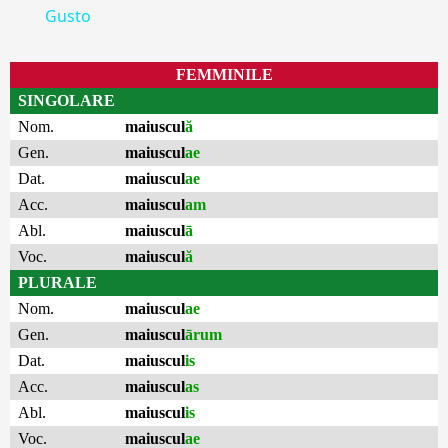
Gusto
FEMMINILE
SINGOLARE
Nom.
maiuscul
ă
Gen.
maiuscul
ae
Dat.
maiuscul
ae
Acc.
maiuscul
am
Abl.
maiuscul
ā
Voc.
maiuscul
ă
PLURALE
Nom.
maiuscul
ae
Gen.
maiuscul
ārum
Dat.
maiuscul
is
Acc.
maiuscul
as
Abl.
maiuscul
is
Voc.
maiuscul
ae