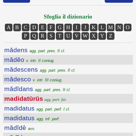
Sfoglia il dizionario
A
B
C
D
E
F
G
H
I
J
K
L
M
N
O
P
Q
R
S
T
U
V
W
X
Y
Z
mădens
agg. part. pres. II cl.
mădĕo
v. intr. II coniug.
mădescens
agg. part. pres. II cl.
mădesco
v. intr. III coniug.
mădĭdans
agg. part. pres. II cl.
madidatūrūs
agg. part. fut.
madidatus
agg. part. perf. I cl.
madidatus
agg. inf. perf.
mădĭdē
avv.