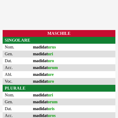
MASCHILE
SINGOLARE
Nom.
madidat
urus
Gen.
madidat
uri
Dat.
madidat
uro
Acc.
madidat
urum
Abl.
madidat
ure
Voc.
madidat
uro
PLURALE
Nom.
madidat
uri
Gen.
madidat
orum
Dat.
madidat
uris
Acc.
madidat
uros