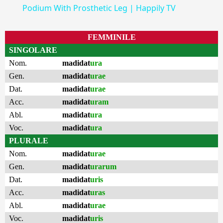
Podium With Prosthetic Leg | Happily TV
FEMMINILE
SINGOLARE
Nom.
madidat
ura
Gen.
madidat
urae
Dat.
madidat
urae
Acc.
madidat
uram
Abl.
madidat
ura
Voc.
madidat
ura
PLURALE
Nom.
madidat
urae
Gen.
madidat
urarum
Dat.
madidat
uris
Acc.
madidat
uras
Abl.
madidat
urae
Voc.
madidat
uris