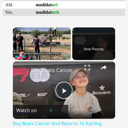
Abl.
madidat
uri
Voc.
madidat
uris
×
Now Playing
×
Play
Unmute
Fullscreen
Boy Beats Cancer And Returns To Karting Podium With Prosthetic Leg | Happily TV
Play
Watch on
Video
Boy Beats Cancer And Returns To Karting