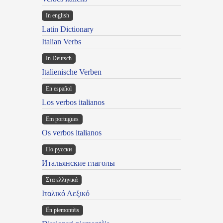
In english
Latin Dictionary
Italian Verbs
In Deutsch
Italienische Verben
En español
Los verbos italianos
Em portugues
Os verbos italianos
По русски
Итальянские глаголы
Στα ελληνικά
Ιταλικό Λεξικό
Ën piemontèis