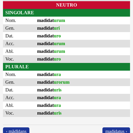
NEUTRO
SINGOLARE
Nom.
madidat
urum
Gen.
madidat
uri
Dat.
madidat
uro
Acc.
madidat
urum
Abl.
madidat
urum
Voc.
madidat
uro
PLURALE
Nom.
madidat
ura
Gen.
madidat
urorum
Dat.
madidat
uris
Acc.
madidat
ura
Abl.
madidat
ura
Voc.
madidat
uris
‹ mădĭdans
madidatus ›