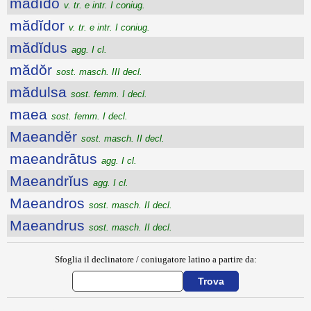
mădĭdo
v. tr. e intr. I coniug.
mădĭdor
v. tr. e intr. I coniug.
mădĭdus
agg. I cl.
mădŏr
sost. masch. III decl.
mădulsa
sost. femm. I decl.
maea
sost. femm. I decl.
Maeandĕr
sost. masch. II decl.
maeandrātus
agg. I cl.
Maeandrĭus
agg. I cl.
Maeandros
sost. masch. II decl.
Maeandrus
sost. masch. II decl.
Sfoglia il declinatore / coniugatore latino a partire da: